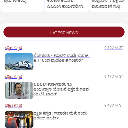
ಗ್ರಾಮಗಳ ಆಯ್ಕೆ
ಕಿರುಕುಳ ಆರೋಪ:
ಉಲ್ಲಂಘನೆ: 7 ಲಕ್ಷ ರೂ.
ಎಪಿಎಂಸಿ ಕಾರ್ಯದರ್ಶಿಗೆ
ಮರುಪಾವತಿಗೆ ಸುಳ್ಯ
ಪ್ರತಿಭಾ ಕುಳಾಯಿ ತರಾಟೆ
ನ್ಯಾಯಾಲಯ ಆದೇಶ
LATEST NEWS
ದಕ್ಷಿಣಕನ್ನಡ
9:50 AM IST
ಬೆಂಗಳೂರು - ಕರಾವಳಿ ವಂದೇ ಭಾರತ್‌ :
ಆ.11ರಿಂದ ಪ್ರಾಯೋಗಿಕ ಸಂಚಾರ?
ದಕ್ಷಿಣಕನ್ನಡ
9:47 AM IST
ಎಪಿಎಲ್‌ ಕಾರ್ಡ್‌ದಾರರಿಗೂ
ಆಯುಷ್ಮಾನ್‌ ಯೋಜನೆ ವಿಸ್ತರಣೆ: ಸಚಿವ
ಯು.ಟಿ. ಖಾದರ್
ದಕ್ಷಿಣಕನ್ನಡ
9:40 AM IST
ದಕ್ಷಿಣ ಕನ್ನಡ : ಸಾಧಾರಣ ಮಳೆ; ಇಂದು
ಆರೆಂಜ್‌ ಅಲರ್ಟ್