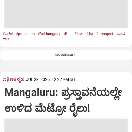
#ಸಾರಿಗೆ
#pedestrian
#Belthangady
#Bus
#ಬಸ್‌
#ಢಿಕ್ಕಿ
#transport
#ಪಾದ
ಚಾರಿ
ADVERTISEMENT
ದಕ್ಷಿಣಕನ್ನಡ
JUL 28, 2026, 12:22 PM IST
Mangaluru: ಪ್ರಸ್ತಾವನೆಯಲ್ಲೇ
ಉಳಿದ ಮೆಟ್ರೋ ರೈಲು!