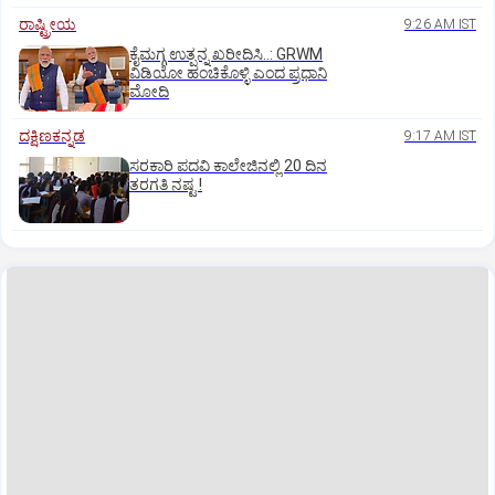
ರಾಷ್ಟ್ರೀಯ
9:26 AM IST
ಕೈಮಗ್ಗ ಉತ್ಪನ್ನ ಖರೀದಿಸಿ..: GRWM
ವಿಡಿಯೋ ಹಂಚಿಕೊಳ್ಳಿ ಎಂದ ಪ್ರಧಾನಿ
ಮೋದಿ
ದಕ್ಷಿಣಕನ್ನಡ
9:17 AM IST
ಸರಕಾರಿ ಪದವಿ ಕಾಲೇಜಿನಲ್ಲಿ 20 ದಿನ
ತರಗತಿ ನಷ್ಟ !