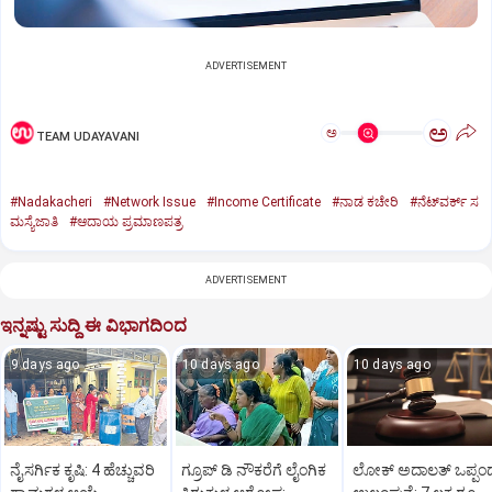
ADVERTISEMENT
ಅ
ಅ
TEAM UDAYAVANI
#Nadakacheri
#Network Issue
#Income Certificate
#ನಾಡ ಕಚೇರಿ
#ನೆಟ್‌ವರ್ಕ್‌ ಸ
ಮಸ್ಯೆಜಾತಿ
#ಆದಾಯ ಪ್ರಮಾಣಪತ್ರ
ADVERTISEMENT
ಇನ್ನಷ್ಟು ಸುದ್ದಿ ಈ ವಿಭಾಗದಿಂದ
9 days ago
10 days ago
10 days ago
ನೈಸರ್ಗಿಕ ಕೃಷಿ: 4 ಹೆಚ್ಚುವರಿ
ಗ್ರೂಪ್ ಡಿ ನೌಕರೆಗೆ ಲೈಂಗಿಕ
ಲೋಕ್ ಅದಾಲತ್ ಒಪ್ಪಂ