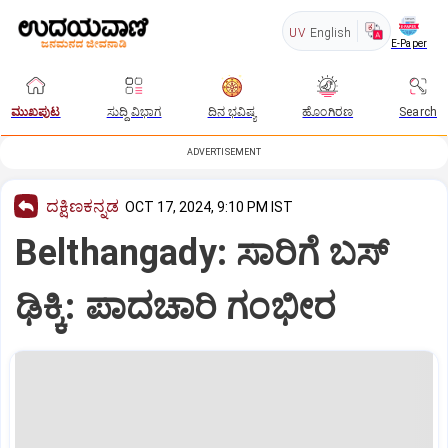
UV
English
E-Paper
ಮುಖಪುಟ
ಸುದ್ದಿ ವಿಭಾಗ
ದಿನ ಭವಿಷ್ಯ
ಹೊಂಗಿರಣ
Search
ADVERTISEMENT
ದಕ್ಷಿಣಕನ್ನಡ
OCT 17, 2024, 9:10 PM IST
Belthangady: ಸಾರಿಗೆ ಬಸ್‌
ಢಿಕ್ಕಿ: ಪಾದಚಾರಿ ಗಂಭೀರ