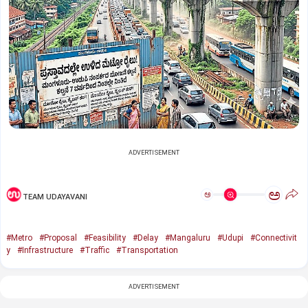
ADVERTISEMENT
ಅ
ಅ
TEAM UDAYAVANI
#Metro
#Proposal
#Feasibility
#Delay
#Mangaluru
#Udupi
#Connectivit
y
#Infrastructure
#Traffic
#Transportation
ADVERTISEMENT