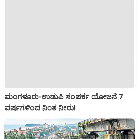
ಮಂಗಳೂರು-ಉಡುಪಿ ಸಂಪರ್ಕ ಯೋಜನೆ 7
ವರ್ಷಗಳಿಂದ ನಿಂತ ನೀರು!