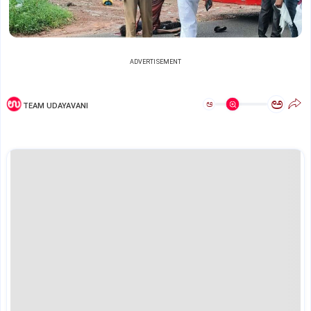
ADVERTISEMENT
ಅ
ಅ
TEAM UDAYAVANI