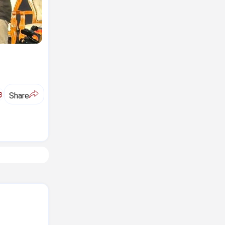
ಅ
Share