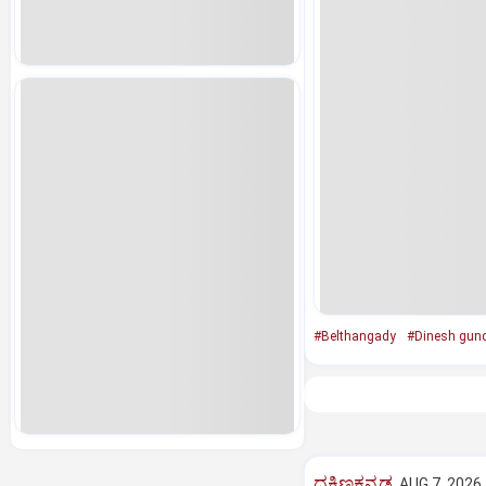
#Belthangady
#Dinesh gun
ದಕ್ಷಿಣಕನ್ನಡ
AUG 7, 2026,