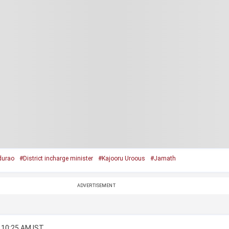
durao
#District incharge minister
#Kajooru Uroous
#Jamath
ADVERTISEMENT
 10:25 AM IST