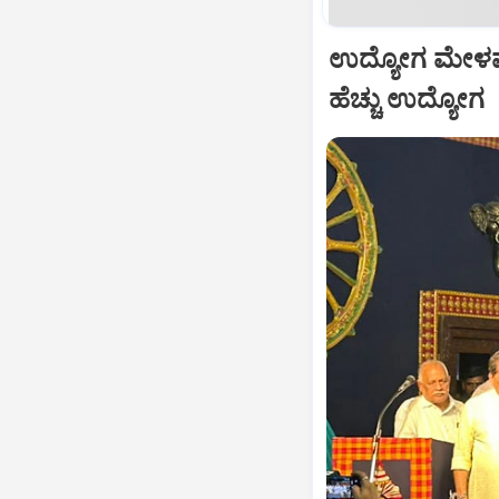
ಉದ್ಯೋಗ ಮೇಳವನ್
ಹೆಚ್ಚು ಉದ್ಯೋಗ