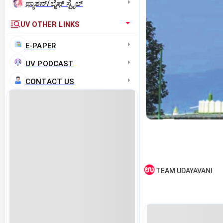
ಫ್ಯಾಶನ್/ಲೈಫ್‌ ಸ್ಟೈಲ್
UV OTHER LINKS
E-PAPER
UV PODCAST
CONTACT US
TEAM UDAYAVANI