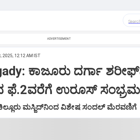
Searc
ADVERTISEMENT
, 2025, 12:12 AM IST
ady: ಕಾಜೂರು ದರ್ಗಾ ಶರೀಫ್‌ನ
 ಫೆ.2ವರೆಗೆ ಉರೂಸ್‌ ಸಂಭ್ರಮ
ಿಲ್ಲೂರು ಮಸ್ಜಿದ್‌ನಿಂದ ವಿಶೇಷ ಸಂದಲ್‌ ಮೆರವಣಿಗೆ