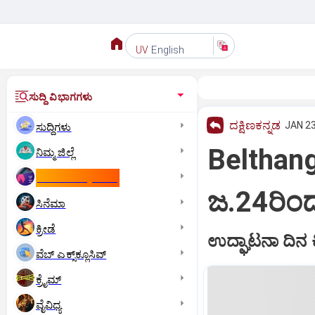
English
UV
ಸುದ್ದಿ ವಿಭಾಗಗಳು
ದಕ್ಷಿಣಕನ್ನಡ
JAN 23
ಸುದ್ದಿಗಳು
Belthang
ನಿಮ್ಮ ಜಿಲ್ಲೆ
ಕಾಮನ್‌ ವೆಲ್ತ್‌ ಗೇಮ್ಸ್‌
ಜ.24ರಿಂದ
ಸಿನೆಮಾ
ಕ್ರೀಡೆ
ಉದ್ಘಾಟನಾ ದಿನ ಕ
ವೆಬ್ ಎಕ್ಸ್‌ಕ್ಲೂಸಿವ್
ಕ್ರೈಮ್
ವೈವಿಧ್ಯ