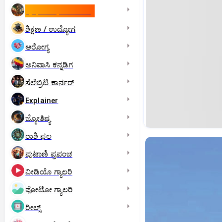
ಇಸ್ರೇಲ್- ಇರಾನ್‌ ಯುದ್ಧ
ಶಿಕ್ಷಣ / ಉದ್ಯೋಗ
ಆರೋಗ್ಯ
ಅನಿವಾಸಿ ಕನ್ನಡಿಗ
ಸೆಲೆಬ್ರಿಟಿ ಕಾರ್ನರ್‌
Explainer
ಜ್ಯೋತಿಷ್ಯ
ರಾಶಿ ಫಲ
ಪುಟಾಣಿ ಪ್ರಪಂಚ
ವೀಡಿಯೊ ಗ್ಯಾಲರಿ
ಫೋಟೋ ಗ್ಯಾಲರಿ
ರೀಲ್ಸ್