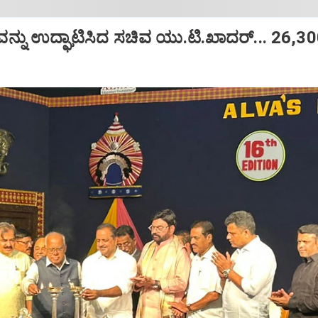
ನು ಉದ್ಘಾಟಿಸಿದ ಸಚಿವ ಯು.ಟಿ.ಖಾದರ್‌... 26,300