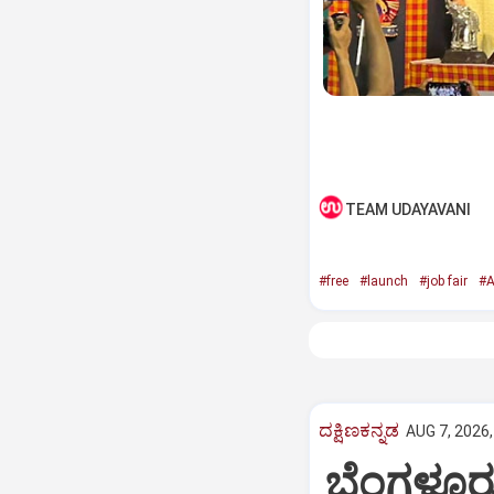
TEAM UDAYAVANI
#free
#launch
#job fair
#A
ದಕ್ಷಿಣಕನ್ನಡ
AUG 7, 2026,
ಬೆಂಗಳೂರು