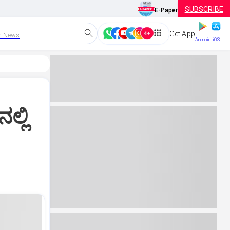
SUBSCRIBE
E-Paper
Get App
h News
Android
iOS
ಲ್ಲಿ