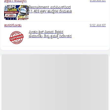
ಶಿಕ್ಷಣ / ಉದ್ಯೋಗ
9:59 AM IST
Recruitment: ಐಬಿಪಿಎಸ್‌ನಿಂದ
11,403 ಕ್ಲರ್ಕ್‌ ಹುದ್ದೆಗಳ ನೇಮಕಾತಿ
ಕಾಸರಗೋಡು
9:52 AM IST
ಫ್ರೀಡಂ ಕ್ವಿಜ್‌ ವಿವಾದ: ಶಿಕ್ಷಕನ
ಅಮಾನತು; ಶಿಸ್ತು ಕ್ರಮಕ್ಕೆ ನಿರ್ದೇಶನ