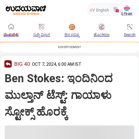
UV
English
E-Paper
ಮುಖಪುಟ
ಸುದ್ದಿ ವಿಭಾಗ
ದಿನ ಭವಿಷ್ಯ
ಹೊಂಗಿರಣ
Search
ADVERTISEMENT
BIG 40
OCT 7, 2024, 6:00 AM IST
Ben Stokes: ಇಂದಿನಿಂದ
ಮುಲ್ತಾನ್‌ ಟೆಸ್ಟ್‌: ಗಾಯಾಳು
ಸ್ಟೋಕ್ಸ್‌ ಹೊರಕ್ಕೆ