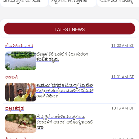
ವಂಚನೆ ಪ್ರಕರಣದ ತನಿಖೆ
ಕೆಟ್ಟ ಕೆಲಸಗಳಿಗೆ ಪ್ರೇರಣೆ
ಒಂದೇ ದಿನ 4 ಕೇಸಲ್ಲಿ
ಸಿಐಡಿಗೆ ವರ್ಗ
ಸುಪ್ರೀಂಕೋರ್ಟ್‌ ಅಭಿಮ
LATEST NEWS
ಬೆಂಗಳೂರು ನಗರ
11:03 AM IST
ಹೆಬ್ಬಾಳ ಕೆರೆ ಒಡಲಿಗೆ ಕಿರು ಸುರಂಗ
ಕಂಟಕ: ತಜ್ಞರು
ಉಡುಪಿ
11:01 AM IST
ಉಡುಪಿ: 'ಭಗವತಿ ಟೂರಿಸ್ಟ್' ಟ್ರಾವೆಲ್
ಬುಕ್ಕಿಂಗ್ ಸಂಸ್ಥೆಯ ಮಾಲೀಕ ವಿನಯ್
ರಾಜ್ ವಿಧಿವಶ
ದಕ್ಷಿಣಕನ್ನಡ
10:18 AM IST
ಹೆಚ್ಚುತ್ತಿದೆ ಮಲೇರಿಯಾ ಪ್ರಕರಣ;
ಕರಾವಳಿಗೆ ಆತಂಕ: ಆರೋಗ್ಯ ಇಲಾಖೆ
ನಿಗಾ