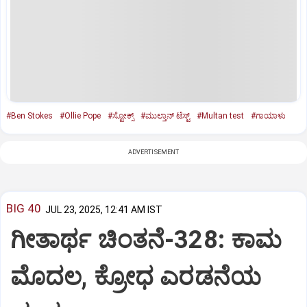
#Ben Stokes
#Ollie Pope
#ಸ್ಟೋಕ್ಸ್‌
#ಮುಲ್ತಾನ್‌ ಟೆಸ್ಟ್‌
#Multan test
#ಗಾಯಾಳು
ADVERTISEMENT
BIG 40
JUL 23, 2025, 12:41 AM IST
ಗೀತಾರ್ಥ ಚಿಂತನೆ-328: ಕಾಮ
ಮೊದಲ, ಕ್ರೋಧ ಎರಡನೆಯ