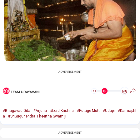
ADVERTISEMENT
ಅ
ಅ
TEAM UDAYAVANI
#Bhagavad Gita
#Arjuna
#Lord Krishna
#Puttige Mutt
#Udupi
#Karmaphl
a
#SriSugunendra Theertha Swamiji
ADVERTISEMENT