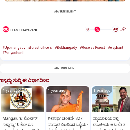
ADVERTISEMENT
ಅ
ಅ
TEAM UDAYAVANI
#Uppinangady
#forest officers
#Belthangady
#Reserve Forest
#elephant
#Periyashanthi
ADVERTISEMENT
ಇನ್ನಷ್ಟು ಸುದ್ದಿ ಈ ವಿಭಾಗದಿಂದ
1 year ago
1 year ago
1 year ago
Mangaluru: ರೋಶನ್‌
ಗೀತಾರ್ಥ ಚಿಂತನೆ- 327:
ನ್ಯಾಯಾಲಯದಲ್ಲಿ
ಸಲ್ಡಾನ್ಹಾ 10 ಕೋ.ರೂ.
ಸಂಸ್ಕಾರ ಬಲದಿಂದ ಒಳ್ಳೆಯ-
ರಾಜಕೀಯ ಆಟ ಬೇಡ: