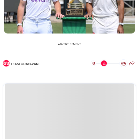
ADVERTISEMENT
ಅ
ಅ
TEAM UDAYAVANI