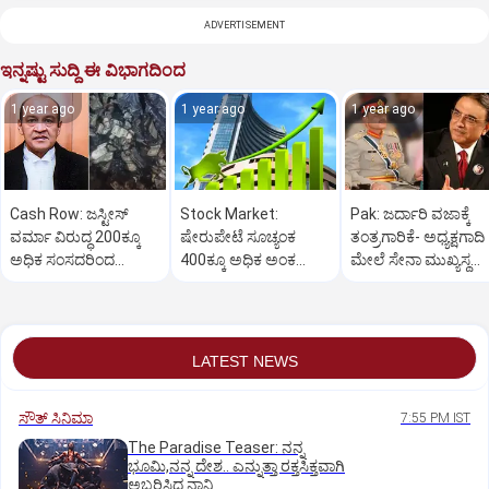
ADVERTISEMENT
ಇನ್ನಷ್ಟು ಸುದ್ದಿ ಈ ವಿಭಾಗದಿಂದ
1 year ago
1 year ago
1 year ago
Cash Row: ಜಸ್ಟೀಸ್‌
Stock Market:
Pak: ಜರ್ದಾರಿ ವಜಾಕ್ಕೆ
ವರ್ಮಾ ವಿರುದ್ಧ 200ಕ್ಕೂ
ಷೇರುಪೇಟೆ ಸೂಚ್ಯಂಕ
ತಂತ್ರಗಾರಿಕೆ- ಅಧ್ಯಕ್ಷಗಾದಿ
ಅಧಿಕ ಸಂಸದರಿಂದ
400ಕ್ಕೂ ಅಧಿಕ ಅಂಕ
ಮೇಲೆ ಸೇನಾ ಮುಖ್ಯಸ್ಥ
ಮಹಾಭಿಯೋಗಕ್ಕೆ
ಜಿಗಿತ-ದಿನಾಂತ್ಯದ
ಮುನೀರ್ ಚಿತ್ತ!
ಕೋರಿಕೆ…
ವಹಿವಾಟು ಅಂತ್ಯ
LATEST NEWS
ಸೌತ್‌ ಸಿನಿಮಾ
7:55 PM IST
The Paradise Teaser: ನನ್ನ
ಭೂಮಿ,ನನ್ನ ದೇಶ.. ಎನ್ನುತ್ತಾ ರಕ್ತಸಿಕ್ತವಾಗಿ
ಅಬ್ಬರಿಸಿದ ನಾನಿ