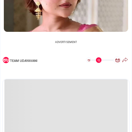
ADVERTISEMENT
ಅ
ಅ
TEAM UDAYAVANI