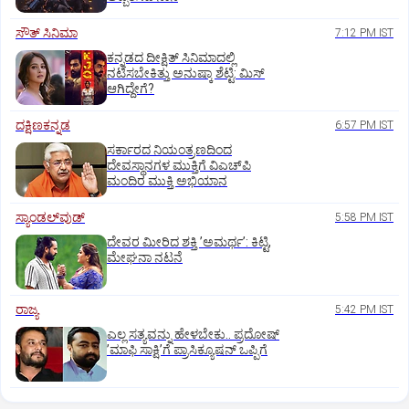
ಸೌತ್‌ ಸಿನಿಮಾ
7:12 PM IST
ಕನ್ನಡದ ದೀಕ್ಷಿತ್‌ ಸಿನಿಮಾದಲ್ಲಿ
ನಟಿಸಬೇಕಿತ್ತು ಅನುಷ್ಕಾ ಶೆಟ್ಟಿ: ಮಿಸ್‌
ಆಗಿದ್ದೇಗೆ?
ದಕ್ಷಿಣಕನ್ನಡ
6:57 PM IST
ಸರ್ಕಾರದ ನಿಯಂತ್ರಣದಿಂದ
ದೇವಸ್ಥಾನಗಳ ಮುಕ್ತಿಗೆ ವಿಎಚ್‌ಪಿ
ಮಂದಿರ ಮುಕ್ತಿ ಅಭಿಯಾನ
ಸ್ಯಾಂಡಲ್‌ವುಡ್‌
5:58 PM IST
ದೇವರ ಮೀರಿದ ಶಕ್ತಿ ʼಅಮರ್ಥʼ: ಕಿಟ್ಟಿ,
ಮೇಘನಾ ನಟನೆ
ರಾಜ್ಯ
5:42 PM IST
ಎಲ್ಲ ಸತ್ಯವನ್ನು ಹೇಳಬೇಕು.. ಪ್ರದೋಷ್‌
ʼಮಾಫಿ ಸಾಕ್ಷಿʼಗೆ ಪ್ರಾಸಿಕ್ಯೂಷನ್ ಒಪ್ಪಿಗೆ