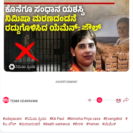
ನಿಮಿಷಾ ಪ್ರಿಯಾ
ADVERTISEMENT
ಅ
ಅ
TEAM UDAYAVANI
#udayavani
#ನಿಮಿಷಾ ಪ್ರಿಯಾ
#KA Paul
#Nimisha Priya case
#Evangelist
#
ಕೆಎ ಪೌಲ್
#ಮರಣದಂಡನೆ
#death sentence
#ಕೇರಳ
#Yemen
#ಯೆಮೆನ್‌