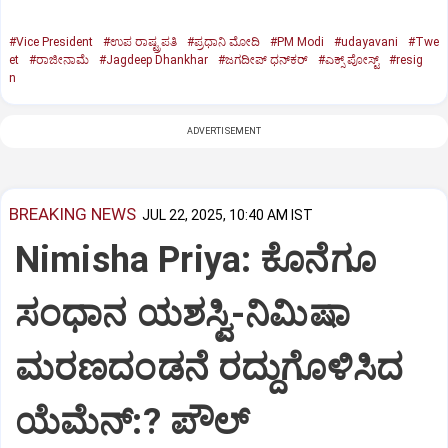
#Vice President
#ಉಪ ರಾಷ್ಟ್ರಪತಿ
#ಪ್ರಧಾನಿ ಮೋದಿ
#PM Modi
#udayavani
#Twe
et
#ರಾಜೀನಾಮೆ
#Jagdeep Dhankhar
#ಜಗದೀಪ್‌ ಧನ್‌ಕರ್‌
#ಎಕ್ಸ್‌ ಪೋಸ್ಟ್
#resig
n
ADVERTISEMENT
BREAKING NEWS
JUL 22, 2025, 10:40 AM IST
Nimisha Priya: ಕೊನೆಗೂ
ಸಂಧಾನ ಯಶಸ್ವಿ-ನಿಮಿಷಾ
ಮರಣದಂಡನೆ ರದ್ದುಗೊಳಿಸಿದ
ಯೆಮೆನ್:? ಪೌಲ್