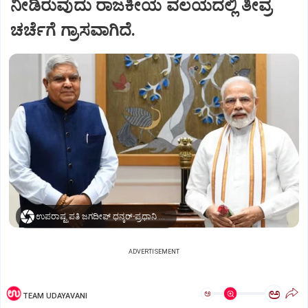
ನೀಡಿರುವುದು ರಾಜಕೀಯ ವಲಯದಲ್ಲಿ ತೀವ್ರ
ಚರ್ಚೆಗೆ ಗ್ರಾಸವಾಗಿದೆ.
ಉಪರಾಷ್ಟ್ರಪತಿ ಜಗದೀಪ್‌ ಧನ್ಕರ್-ಪ್ರಧಾನಿ ಮೋದಿ
ADVERTISEMENT
ಅ
ಅ
TEAM UDAYAVANI