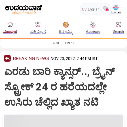
UV
English
E-Paper
ಮುಖಪುಟ
ಸುದ್ದಿ ವಿಭಾಗ
ದಿನ ಭವಿಷ್ಯ
ಹೊಂಗಿರಣ
Search
ADVERTISEMENT
BREAKING NEWS
NOV 20, 2022, 2:44 PM IST
ಎರಡು ಬಾರಿ ಕ್ಯಾನ್ಸರ್‌.., ಬ್ರೈನ್
ಸ್ಟ್ರೋಕ್ 24 ರ ಹರೆಯದಲ್ಲೇ
ಉಸಿರು ಚೆಲ್ಲಿದ ಖ್ಯಾತ ನಟಿ