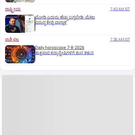
ರಾಷ್ಟ್ರೀಯ
7:40 AM IST
ಮೋದಿ ಎದುರು ಹೆಚ್ಚು ಬಗ್ಗಬೇಡಿ: ಮೆಟಾ
ವಿರುದ್ಧ ಕೇಜ್ರಿ ವಾಗ್ದಾಳಿ
ರಾಶಿ ಫಲ
7:38 AM IST
Daily horoscope 7-8-2026
ಶುಕ್ರವಾರ:ಕನ್ಯಾನ್ವೇಷಿಗಳಿಗೆ ಶುಭ ಶಕುನ