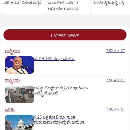
ಮರಿ ಜನನ : ವಿಶೇಷ ಆರೈಕೆ
ಬಾಯ್‌ಗಳ ಸುಲಿಗೆ: 3
ಕೊಳೆತ ಸ್ಥಿತಿಯಲ್ಲಿ ಪತ್ತೆ
ಆರೋಪಿಗಳ ಬಂಧನ
LATEST NEWS
ರಾಷ್ಟ್ರೀಯ
7:52 AM IST
ಜೆನ್‌ ಜಿಗಳಿಗೆ ಸಂಘ ಬೆಂಬಲ
ರಾಷ್ಟ್ರೀಯ
7:50 AM IST
ಲಕ್ನೋ ಹೆದ್ದಾರಿಯಲ್ಲಿ ನೀರು ಇಂಗಿಸಲು
ಎಲೆಕ್ಟ್ರಿಕ್‌ ಫ್ಯಾನ್‌!
ಜಗತ್ತು
7:40 AM IST
9.25 ಲಕ್ಷ ಕೋಟಿ ರೂ. ಸುಂಕ
ಮರುಪಾವತಿ ಮಾಡಿದ್ದೇವೆ: ಅಮೆರಿಕ