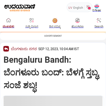
UV
English
E-Paper
ಮುಖಪುಟ
ಸುದ್ದಿ ವಿಭಾಗ
ದಿನ ಭವಿಷ್ಯ
ಹೊಂಗಿರಣ
Search
ADVERTISEMENT
ಬೆಂಗಳೂರು ನಗರ
SEP 12, 2023, 10:04 AM IST
Bengaluru Bandh:
ಬೆಂಗಳೂರು ಬಂದ್‌: ಬೆಳಗ್ಗೆ ಸ್ತಬ್ಧ,
ಸಂಜೆ ಶಬ್ಧ!