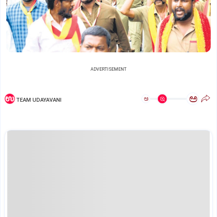
ADVERTISEMENT
ಅ
ಅ
TEAM UDAYAVANI