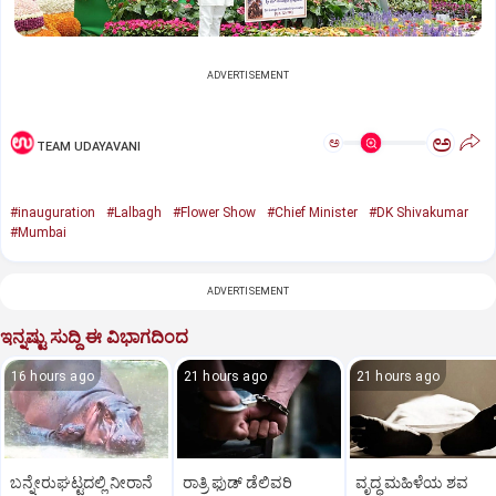
ADVERTISEMENT
ಅ
ಅ
TEAM UDAYAVANI
#inauguration
#Lalbagh
#Flower Show
#Chief Minister
#DK Shivakumar
#Mumbai
ADVERTISEMENT
ಇನ್ನಷ್ಟು ಸುದ್ದಿ ಈ ವಿಭಾಗದಿಂದ
16 hours ago
21 hours ago
21 hours ago
ಬನ್ನೇರುಘಟ್ಟದಲ್ಲಿ ನೀರಾನೆ
ರಾತ್ರಿ ಫುಡ್‌ ಡೆಲಿವರಿ
ವೃದ್ಧ ಮಹಿಳೆಯ ಶವ