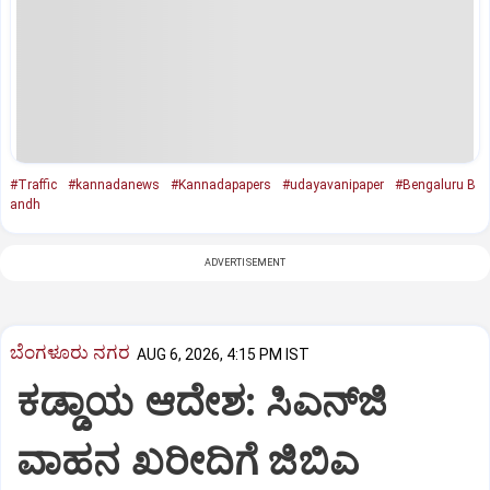
#Traffic
#kannadanews
#Kannadapapers
#udayavanipaper
#Bengaluru B
andh
ADVERTISEMENT
ಬೆಂಗಳೂರು ನಗರ
AUG 6, 2026, 4:15 PM IST
ಕಡ್ಡಾಯ ಆದೇಶ: ಸಿಎನ್‌ಜಿ
ವಾಹನ ಖರೀದಿಗೆ ಜಿಬಿಎ