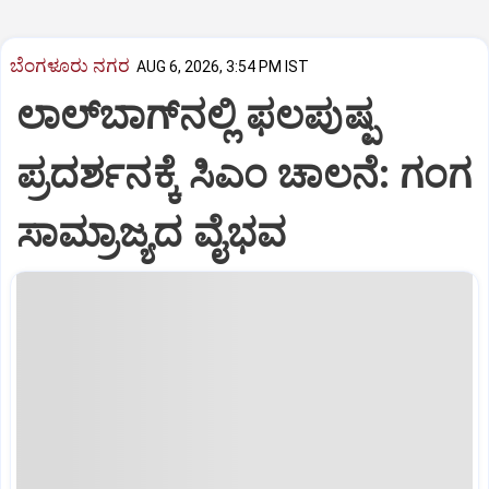
ಬೆಂಗಳೂರು ನಗರ
AUG 6, 2026, 3:54 PM IST
ಲಾಲ್‌ಬಾಗ್‌ನಲ್ಲಿ ಫಲಪುಷ್ಪ
ಪ್ರದರ್ಶನಕ್ಕೆ ಸಿಎಂ ಚಾಲನೆ: ಗಂಗ
ಸಾಮ್ರಾಜ್ಯದ ವೈಭವ