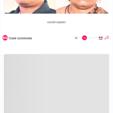
ADVERTISEMENT
ಅ
ಅ
TEAM UDAYAVANI