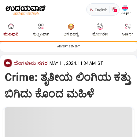
UV
English
E-Paper
ಮುಖಪುಟ
ಸುದ್ದಿ ವಿಭಾಗ
ದಿನ ಭವಿಷ್ಯ
ಹೊಂಗಿರಣ
Search
ADVERTISEMENT
ಬೆಂಗಳೂರು ನಗರ
MAY 11, 2024, 11:34 AM IST
Crime: ತೃತೀಯ ಲಿಂಗಿಯ ಕತ್ತು
ಬಿಗಿದು ಕೊಂದ ಮಹಿಳೆ