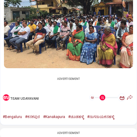
ADVERTISEMENT
ಅ
ಅ
TEAM UDAYAVANI
#Bengaluru
#ಕನಕಪುರ
#Kanakapura
#ಚೂಡಹಳ್ಳಿ
#ನಾಗನಾಯಕನಹಳ್ಳಿ
ADVERTISEMENT