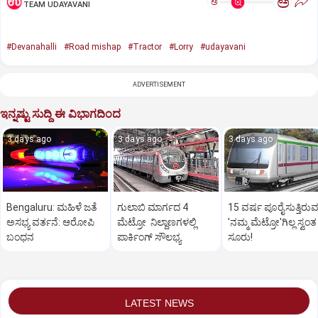
ಅ
ಅ
TEAM UDAYAVANI
#Devanahalli
#Road mishap
#Tractor
#Lorry
#udayavani
ADVERTISEMENT
ಇನ್ನಷ್ಟು ಸುದ್ದಿ ಈ ವಿಭಾಗದಿಂದ
3 days ago
3 days ago
3 days ago
Bengaluru: ಮಹಿಳೆ ಜತೆ
ಗುಲಾಬಿ ಮಾರ್ಗದ 4
15 ವರ್ಷ ಪೂರೈಸುತ್ತಿರು
ಅಸಭ್ಯ ವರ್ತನೆ: ಆರೋಪಿ
ಮೆಟ್ರೋ ನಿಲ್ದಾಣಗಳಲ್ಲಿ
'ನಮ್ಮ ಮೆಟ್ರೋ'ಗಿಲ್ಲ ಸ್ವಂತ
ಬಂಧನ
ಪಾರ್ಕಿಂಗ್ ಸೌಲಭ್ಯ
ಸೂರು!
LATEST NEWS