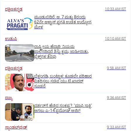
ದಕ್ಷಿಣಕನ್ನಡ
10:33 AM IST
ಮೂಡುಬಿದಿರೆ: ಆ. 7 ಮತ್ತು 8ರಂದು
62ನೇ ಆಳ್ವಾಸ್‌ ಪ್ರಗತಿ ಉಚಿತ ಉದ್ಯೋಗ
ಮೇಳ
ಉಡುಪಿ
10:10 AM IST
ರಾಷ್ಟ್ರೀಯ ಹೆದ್ದಾರಿ: ನಿಯಮ
ಪಾಲಿಸದಿದ್ದರೆ ಶಿಸ್ತು ಕ್ರಮ; ಜಾಹೀರಾತು,
ಫ್ಲೆಕ್ಸ್‌ಗಳ ತೆರವು
ದಕ್ಷಿಣಕನ್ನಡ
9:58 AM IST
ಬೆಳ್ತಂಗಡಿ, ಬಂಟ್ವಾಳ: ಕೂಡಲೇ ಪರಿಹಾರ
ವಿತರಿಸಲು ಸಚಿವ ಯು.ಟಿ.ಖಾದರ್‌
ಸೂಚನೆ
ರಾಜ್ಯ
9:36 AM IST
ದರ್ಶನ್‌ಗೆ ಹೆಚ್ಚಿದ ಸಂಕಷ್ಟ?: 'ಮಾಫಿ ಸಾಕ್ಷಿ'
ಆಗಲು ಎ-14 ಪ್ರದೋಷ್ ಅರ್ಜಿ!
ಸ್ಯಾಂಡಲ್‌ವುಡ್‌
9:33 AM IST