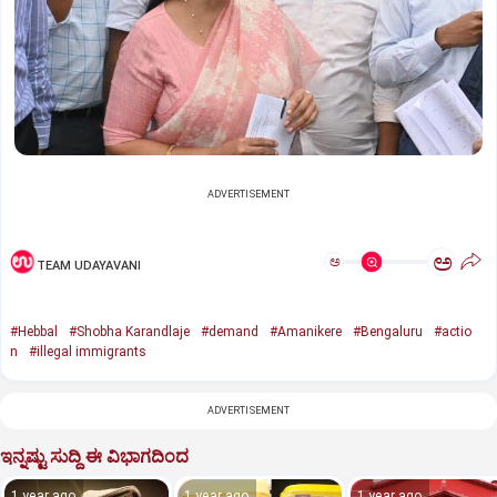
ADVERTISEMENT
ಅ
ಅ
TEAM UDAYAVANI
#Hebbal
#Shobha Karandlaje
#demand
#Amanikere
#Bengaluru
#actio
n
#illegal immigrants
ADVERTISEMENT
ಇನ್ನಷ್ಟು ಸುದ್ದಿ ಈ ವಿಭಾಗದಿಂದ
1 year ago
1 year ago
1 year ago