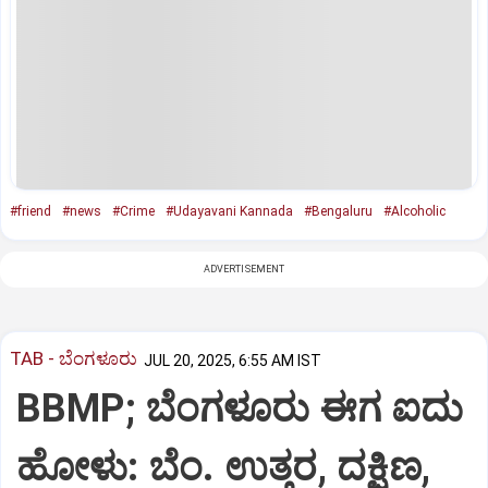
#friend
#news
#Crime
#Udayavani Kannada
#Bengaluru
#Alcoholic
ADVERTISEMENT
TAB - ಬೆಂಗಳೂರು
JUL 20, 2025, 6:55 AM IST
BBMP; ಬೆಂಗಳೂರು ಈಗ ಐದು
ಹೋಳು: ಬೆಂ. ಉತ್ತರ, ದಕ್ಷಿಣ,