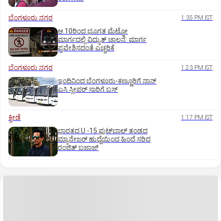
ಬೆಂಗಳೂರು ನಗರ
1:35 PM IST
ಆ.10ರಿಂದ ಭೂಗತ ಮೆಟ್ರೋ
ಮಾರ್ಗದಲ್ಲಿ ವಿದ್ಯುತ್‌ ಚಾಲನೆ: ಮಾರ್ಗ
ಪ್ರವೇಶಿಸದಂತೆ ಎಚ್ಚರಿಕೆ
ಬೆಂಗಳೂರು ನಗರ
1:23 PM IST
ಇಂದಿನಿಂದ ಬೆಂಗಳೂರು-ಕಣ್ಣೂರಿಗೆ ನಾನ್‌
ಎಸಿ ಸ್ಲೀಪರ್‌ ಸಾರಿಗೆ ಬಸ್‌
ಕ್ರೀಡೆ
1:17 PM IST
ಭಾರತದ U -15 ಫುಟ್‌ಬಾಲ್ ತಂಡದ
ಮ್ಯಾನೇಜರ್‌ ಹುದ್ದೆಯಿಂದ ಹಿಂದೆ ಸರಿದ
ರಂಜಿತ್‌ ಬಜಾಜ್‌