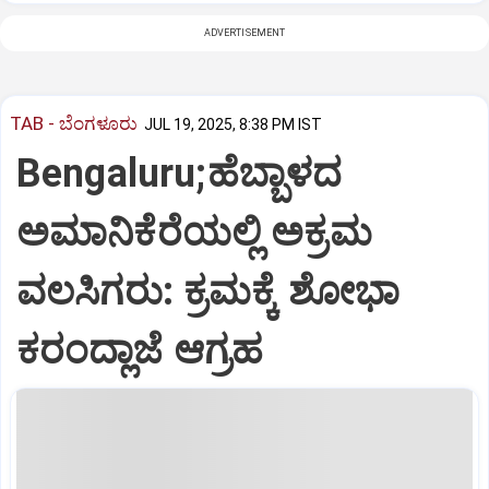
ADVERTISEMENT
TAB - ಬೆಂಗಳೂರು
JUL 19, 2025, 8:38 PM IST
Bengaluru;ಹೆಬ್ಬಾಳದ
ಅಮಾನಿಕೆರೆಯಲ್ಲಿ ಅಕ್ರಮ
ವಲಸಿಗರು: ಕ್ರಮಕ್ಕೆ ಶೋಭಾ
ಕರಂದ್ಲಾಜೆ ಆಗ್ರಹ