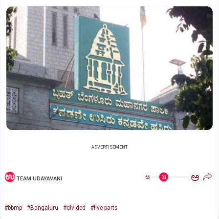
ADVERTISEMENT
ಅ
ಅ
TEAM UDAYAVANI
#bbmp
#Bangaluru
#divided
#five parts