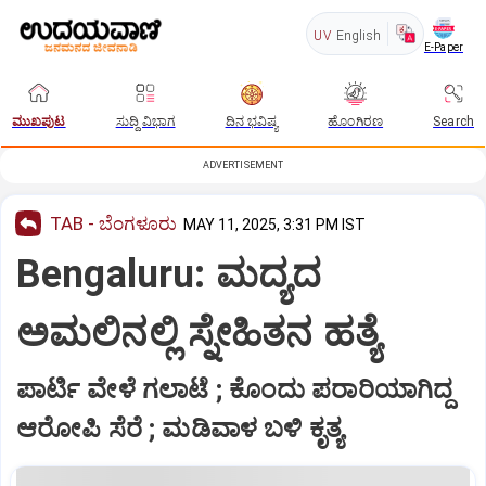
UV
English
E-Paper
ಮುಖಪುಟ
ಸುದ್ದಿ ವಿಭಾಗ
ದಿನ ಭವಿಷ್ಯ
ಹೊಂಗಿರಣ
Search
ADVERTISEMENT
TAB - ಬೆಂಗಳೂರು
MAY 11, 2025, 3:31 PM IST
Bengaluru: ಮದ್ಯದ
ಅಮಲಿನಲ್ಲಿ ಸ್ನೇಹಿತನ ಹತ್ಯೆ
ಪಾರ್ಟಿ ವೇಳೆ‌ ಗಲಾಟೆ ; ಕೊಂದು ಪರಾರಿಯಾಗಿದ್ದ
ಆರೋಪಿ ಸೆರೆ ; ಮಡಿವಾಳ ಬಳಿ ಕೃತ್ಯ