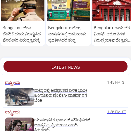
Bengaluru: ಜೀವ
Bengaluru: ಆಟೋ,
Bengaluru: ರಾಹುಲ್‌ಗೆ
ಬೆದರಿಕೆ ದೂರು ನಿರ್ಲಕ್ಷಿಸಿದ
ವಾಹನಗಳಲ್ಲಿ ಜಾಹೀರಾತು
ನಿಂದನೆ: ಆರೋಪಿಗಳ
ಪೊಲೀಸರ ವಿರುದ್ಧ ಕ್ರಮಕ್ಕೆ
ಪ್ರದರ್ಶಿಸಿದರೆ ಶುಲ್ಕ
ವಿರುದ್ಧ ಯಾವುದೇ ಕ್ರಮ
ಆಗ್ರಹ
ಬೇಡ
LATEST NEWS
ರಾಷ್ಟ್ರೀಯ
1:45 PM IST
ಪಾಟ್ನಾದಲ್ಲಿ ಅಪಘಾತದ ಬಳಿಕ ಭಾರೀ
ಹಿಂಸಾಚಾರ: ಪೊಲೀಸ್‌ ವಾಹನಗಳಿಗೆ
ಬೆಂಕಿ
ರಾಷ್ಟ್ರೀಯ
1:38 PM IST
ಯುವಜನತೆಗೆ ಭಾಗವತ್ ಸರ್ಟಿಫಿಕೇಟ್
ಅಗತ್ಯವಿಲ್ಲ: ಪ್ರಿಯಾಂಕಾ ಗಾಂಧಿ
ತಿರುಗೇಟು