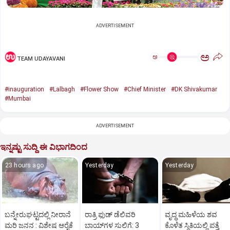
ADVERTISEMENT
ಅ
ಅ
TEAM UDAYAVANI
#inauguration
#Lalbagh
#Flower Show
#Chief Minister
#DK Shivakumar
#Mumbai
ADVERTISEMENT
ಇನ್ನಷ್ಟು ಸುದ್ದಿ ಈ ವಿಭಾಗದಿಂದ
23 hours ago
Yesterday
Yesterday
ಬನ್ನೇರುಘಟ್ಟದಲ್ಲಿ ನೀರಾನೆ
ರಾತ್ರಿ ಫುಡ್‌ ಡೆಲಿವರಿ
ವೃದ್ಧ ಮಹಿಳೆಯ ಶವ
ಮರಿ ಜನನ : ವಿಶೇಷ ಆರೈಕೆ
ಬಾಯ್‌ಗಳ ಸುಲಿಗೆ: 3
ಕೊಳೆತ ಸ್ಥಿತಿಯಲ್ಲಿ ಪತ್ತೆ