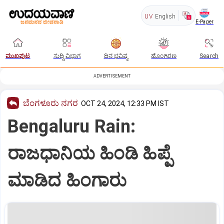
UV
English
E-Paper
ಮುಖಪುಟ
ಸುದ್ದಿ ವಿಭಾಗ
ದಿನ ಭವಿಷ್ಯ
ಹೊಂಗಿರಣ
Search
ADVERTISEMENT
ಬೆಂಗಳೂರು ನಗರ
OCT 24, 2024, 12:33 PM IST
Bengaluru Rain:
ರಾಜಧಾನಿಯ ಹಿಂಡಿ ಹಿಪ್ಪೆ
ಮಾಡಿದ ಹಿಂಗಾರು