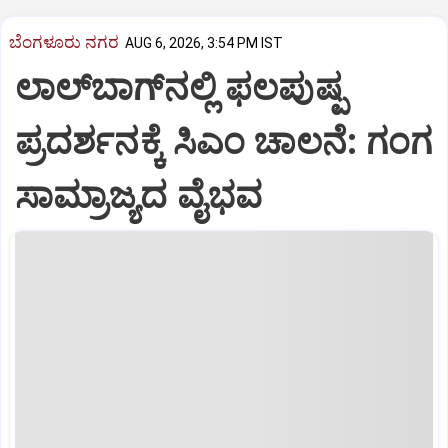
ಬೆಂಗಳೂರು ನಗರ
AUG 6, 2026, 3:54 PM IST
ಲಾಲ್‌ಬಾಗ್‌ನಲ್ಲಿ ಫಲಪುಷ್ಪ
ಪ್ರದರ್ಶನಕ್ಕೆ ಸಿಎಂ ಚಾಲನೆ: ಗಂಗ
ಸಾಮ್ರಾಜ್ಯದ ವೈಭವ