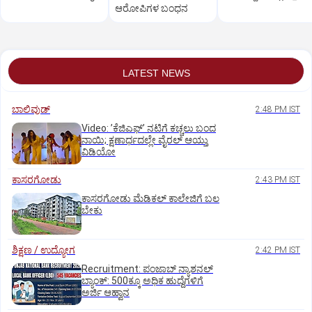
ಆರೋಪಿಗಳ ಬಂಧನ
LATEST NEWS
ಬಾಲಿವುಡ್‌
2:48 PM IST
Video: ʼಕೆಜಿಎಫ್‌ʼ ನಟಿಗೆ ಕಚ್ಚಲು ಬಂದ
ನಾಯಿ; ಕ್ಷಣಾರ್ಧದಲ್ಲೇ ವೈರಲ್‌ ಆಯ್ತು
ವಿಡಿಯೋ
ಕಾಸರಗೋಡು
2:43 PM IST
ಕಾಸರಗೋಡು ಮೆಡಿಕಲ್‌ ಕಾಲೇಜಿಗೆ ಬಲ
ಬೇಕು
ಶಿಕ್ಷಣ / ಉದ್ಯೋಗ
2:42 PM IST
Recruitment: ಪಂಜಾಬ್‌ ನ್ಯಾಶನಲ್‌
ಬ್ಯಾಂಕ್:‌ 500ಕ್ಕೂ ಅಧಿಕ ಹುದ್ದೆಗಳಿಗೆ
ಅರ್ಜಿ ಆಹ್ವಾನ