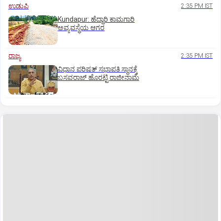
ಉಡುಪಿ
2:35 PM IST
Kundapur: ಹೆದ್ದಾರಿ ಕಾಮಗಾರಿ
ಅವ್ಯವಸ್ಥೆಯ ಆಗರ
ರಾಜ್ಯ
2:35 PM IST
ವಿಧಾನ ಪರಿಷತ್ ಸಭಾಪತಿ ಸ್ಥಾನಕ್ಕೆ
ಬಸವರಾಜ್ ಹೊರಟ್ಟಿ ರಾಜೀನಾಮೆ