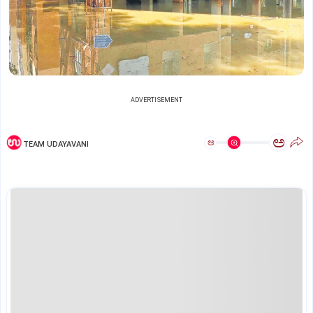
ADVERTISEMENT
ಅ
ಅ
TEAM UDAYAVANI