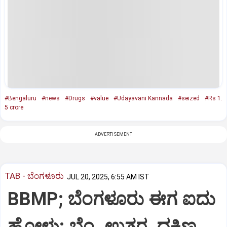
#Bengaluru
#news
#Drugs
#value
#Udayavani Kannada
#seized
#Rs 1.
5 crore
ADVERTISEMENT
TAB - ಬೆಂಗಳೂರು
JUL 20, 2025, 6:55 AM IST
BBMP; ಬೆಂಗಳೂರು ಈಗ ಐದು
ಹೋಳು: ಬೆಂ. ಉತ್ತರ, ದಕ್ಷಿಣ,