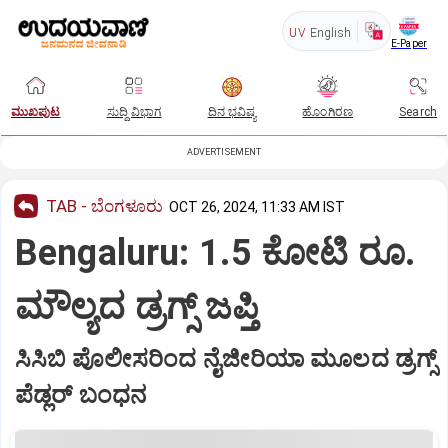
UV
English
E-Paper
ಮುಖಪುಟ
ಸುದ್ದಿ ವಿಭಾಗ
ದಿನ ಭವಿಷ್ಯ
ಹೊಂಗಿರಣ
Search
ADVERTISEMENT
TAB - ಬೆಂಗಳೂರು
OCT 26, 2024, 11:33 AM IST
Bengaluru: 1.5 ಕೋಟಿ ರೂ.
ಮೌಲ್ಯದ ಡ್ರಗ್ಸ್‌ ಜಪ್ತಿ
ಸಿಸಿಬಿ ಪೊಲೀಸರಿಂದ ನೈಜೀರಿಯಾ ಮೂಲದ ಡ್ರಗ್ಸ್‌
ಪೆಡ್ಲರ್‌ ಬಂಧನ