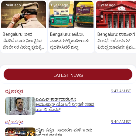
1 year ago
1 year ago
1 year ago
Bengaluru: ಜೀವ
Bengaluru: ಆಟೋ,
Bengaluru: ರಾಹುಲ್‌ಗೆ
ಬೆದರಿಕೆ ದೂರು ನಿರ್ಲಕ್ಷಿಸಿದ
ವಾಹನಗಳಲ್ಲಿ ಜಾಹೀರಾತು
ನಿಂದನೆ: ಆರೋಪಿಗಳ
ಪೊಲೀಸರ ವಿರುದ್ಧ ಕ್ರಮಕ್ಕೆ
ಪ್ರದರ್ಶಿಸಿದರೆ ಶುಲ್ಕ
ವಿರುದ್ಧ ಯಾವುದೇ ಕ್ರಮ
ಆಗ್ರಹ
ಬೇಡ
LATEST NEWS
ದಕ್ಷಿಣಕನ್ನಡ
9:47 AM IST
ಎಪಿಎಲ್‌ ಕಾರ್ಡ್‌ದಾರರಿಗೂ
ಆಯುಷ್ಮಾನ್‌ ಯೋಜನೆ ವಿಸ್ತರಣೆ: ಸಚಿವ
ಯು.ಟಿ. ಖಾದರ್
ದಕ್ಷಿಣಕನ್ನಡ
9:40 AM IST
ದಕ್ಷಿಣ ಕನ್ನಡ : ಸಾಧಾರಣ ಮಳೆ; ಇಂದು
ಆರೆಂಜ್‌ ಅಲರ್ಟ್