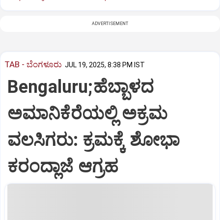
ADVERTISEMENT
TAB - ಬೆಂಗಳೂರು
JUL 19, 2025, 8:38 PM IST
Bengaluru;ಹೆಬ್ಬಾಳದ
ಅಮಾನಿಕೆರೆಯಲ್ಲಿ ಅಕ್ರಮ
ವಲಸಿಗರು: ಕ್ರಮಕ್ಕೆ ಶೋಭಾ
ಕರಂದ್ಲಾಜೆ ಆಗ್ರಹ