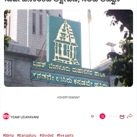
ADVERTISEMENT
ಅ
ಅ
TEAM UDAYAVANI
#bbmp
#Bangaluru
#divided
#five parts