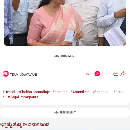
ADVERTISEMENT
ಅ
ಅ
TEAM UDAYAVANI
#Hebbal
#Shobha Karandlaje
#demand
#Amanikere
#Bengaluru
#actio
n
#illegal immigrants
ADVERTISEMENT
ಇನ್ನಷ್ಟು ಸುದ್ದಿ ಈ ವಿಭಾಗದಿಂದ