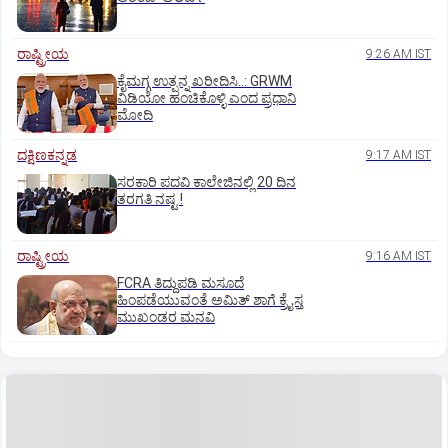
ರಾಷ್ಟ್ರೀಯ
9:26 AM IST
ಕೈಮಗ್ಗ ಉತ್ಪನ್ನ ಖರೀದಿಸಿ..: GRWM
ವಿಡಿಯೋ ಹಂಚಿಕೊಳ್ಳಿ ಎಂದ ಪ್ರಧಾನಿ
ಮೋದಿ
ದಕ್ಷಿಣಕನ್ನಡ
9:17 AM IST
ಸರಕಾರಿ ಪದವಿ ಕಾಲೇಜಿನಲ್ಲಿ 20 ದಿನ
ತರಗತಿ ನಷ್ಟ !
ರಾಷ್ಟ್ರೀಯ
9:16 AM IST
FCRA ತಿದ್ದುಪಡಿ ಮಸೂದೆ
ಹಿಂಪಡೆಯುವಂತೆ ಅಮಿತ್‌ ಶಾಗೆ ಕ್ರೈಸ್ತ
ಮುಖಂಡರ ಮನವಿ