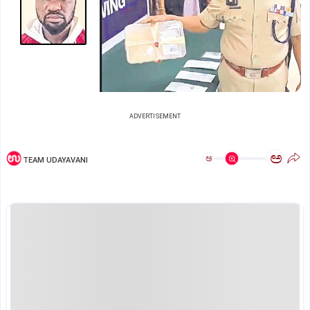
ADVERTISEMENT
ಅ
ಅ
TEAM UDAYAVANI