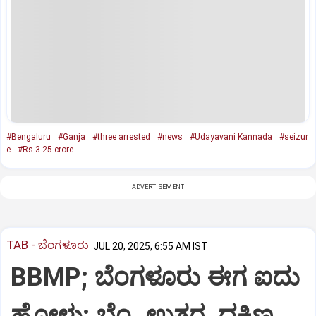
#Bengaluru
#Ganja
#three arrested
#news
#Udayavani Kannada
#seizur
e
#Rs 3.25 crore
ADVERTISEMENT
TAB - ಬೆಂಗಳೂರು
JUL 20, 2025, 6:55 AM IST
BBMP; ಬೆಂಗಳೂರು ಈಗ ಐದು
ಹೋಳು: ಬೆಂ. ಉತ್ತರ, ದಕ್ಷಿಣ,