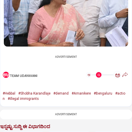
ADVERTISEMENT
ಅ
ಅ
TEAM UDAYAVANI
#Hebbal
#Shobha Karandlaje
#demand
#Amanikere
#Bengaluru
#actio
n
#illegal immigrants
ADVERTISEMENT
ಇನ್ನಷ್ಟು ಸುದ್ದಿ ಈ ವಿಭಾಗದಿಂದ