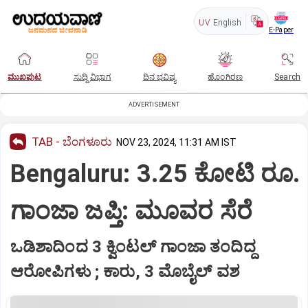
UV
English
E-Paper
ಮುಖಪುಟ
ಸುದ್ದಿ ವಿಭಾಗ
ದಿನ ಭವಿಷ್ಯ
ಹೊಂಗಿರಣ
Search
ADVERTISEMENT
TAB - ಬೆಂಗಳೂರು
NOV 23, 2024, 11:31 AM IST
Bengaluru: 3.25 ಕೋಟಿ ರೂ.
ಗಾಂಜಾ ಜಪ್ತಿ: ಮೂವರ ಸೆರೆ
ಒಡಿಶಾದಿಂದ 3 ಕ್ವಿಂಟಲ್‌ ಗಾಂಜಾ ತಂದಿದ್ದ
ಆರೋಪಿಗಳು ; ಕಾರು, 3 ಮೊಬೈಲ್‌ ವಶ