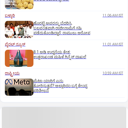
ಬಳ್ಳಾರಿ
11:06 AM IST
ಹೊರಟ್ಟಿ ಅವರನ್ನು ಬೆದರಿಸಿ,
ಬಲವಂತವಾಗಿ ರಾಜೀನಾಮೆಗೆ ಸಹಿ
ಪಡೆದುಕೊಂಡಿದ್ದಾರೆ: ರಾಮುಲು ಆರೋಪ
ವೈರಲ್ ನ್ಯೂಸ್
11:01 AM IST
8.1 ಅಡಿ ಉದ್ದನೆಯ ಕೇಶ:
ಉತ್ತರಾಖಂಡ ಮಹಿಳೆ ಗಿನ್ನೆಸ್‌ ದಾಖಲೆ
ರಾಷ್ಟ್ರೀಯ
10:59 AM IST
ಮೆಟಾ ಯಾರಿಗೆ ಏನು
ತೋರಿಸುತ್ತದೆ?:ಅಲ್ಗಾರಿದಂ ಬಗ್ಗೆ ಕೇಂದ್ರ
ಪರಿಶೀಲನೆ