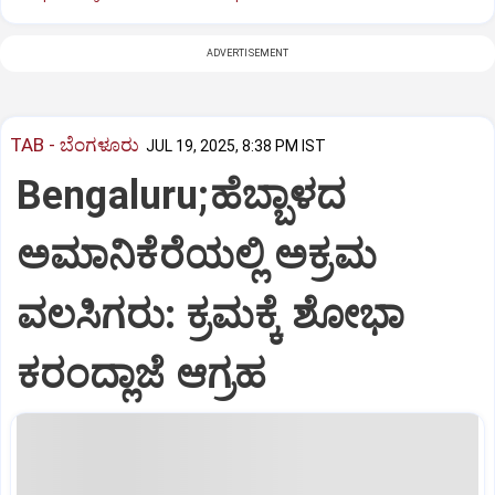
ADVERTISEMENT
TAB - ಬೆಂಗಳೂರು
JUL 19, 2025, 8:38 PM IST
Bengaluru;ಹೆಬ್ಬಾಳದ
ಅಮಾನಿಕೆರೆಯಲ್ಲಿ ಅಕ್ರಮ
ವಲಸಿಗರು: ಕ್ರಮಕ್ಕೆ ಶೋಭಾ
ಕರಂದ್ಲಾಜೆ ಆಗ್ರಹ