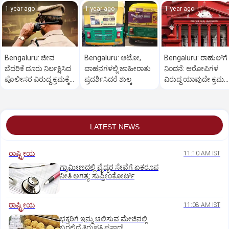
1 year ago
1 year ago
1 year ago
Bengaluru: ಜೀವ
Bengaluru: ಆಟೋ,
Bengaluru: ರಾಹುಲ್‌ಗೆ
ಬೆದರಿಕೆ ದೂರು ನಿರ್ಲಕ್ಷಿಸಿದ
ವಾಹನಗಳಲ್ಲಿ ಜಾಹೀರಾತು
ನಿಂದನೆ: ಆರೋಪಿಗಳ
ಪೊಲೀಸರ ವಿರುದ್ಧ ಕ್ರಮಕ್ಕೆ
ಪ್ರದರ್ಶಿಸಿದರೆ ಶುಲ್ಕ
ವಿರುದ್ಧ ಯಾವುದೇ ಕ್ರಮ
ಆಗ್ರಹ
ಬೇಡ
LATEST NEWS
ರಾಷ್ಟ್ರೀಯ
11:10 AM IST
ಗ್ರಾಮೀಣದಲ್ಲಿ ವೈದ್ಯರ ಸೇವೆಗೆ ಏಕರೂಪ
ನೀತಿ ಅಗತ್ಯ: ಸುಪ್ರೀಂಕೋರ್ಟ್‌
ರಾಷ್ಟ್ರೀಯ
11:08 AM IST
ಭಕ್ತರಿಗೆ ಇನ್ನು ಚಲಿಸುವ ಮೇಜಿನಲ್ಲಿ
ಬರಲಿದೆ ತಿರುಪತಿ ಪ್ರಸಾದ!