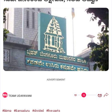
ADVERTISEMENT
ಅ
ಅ
TEAM UDAYAVANI
#bbmp
#Bangaluru
#divided
#five parts