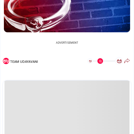
ADVERTISEMENT
ಅ
ಅ
TEAM UDAYAVANI