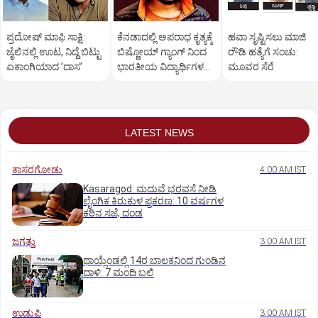
ಪ್ರದೋಷ್‌ ಮಾಫಿ ಸಾಕ್ಷಿ:
ಕೆನಡಾದಲ್ಲಿ ಅಪರಾಧ ಕೃತ್ಯಕ್ಕೆ
ಹವಾ ಸೃಷ್ಟಿಸಲು ಮಾಜಿ
ಜೈಲಿನಲ್ಲಿ ಊಟ, ನಿದ್ದೆ ಬಿಟ್ಟು
ಬಿಷ್ಣೋಯ್ ಗ್ಯಾಂಗ್ ನಿಂದ
ರೌಡಿ ಹತ್ಯೆಗೆ ಸಂಚು:
ಏಕಾಂಗಿಯಾದ ʼದಾಸʼ
ಭಾರತೀಯ ವಿದ್ಯಾರ್ಥಿಗಳ
ಮೂವರ ಸೆರೆ
ಬಳಕೆ: ವರದಿ
LATEST NEWS
ಕಾಸರಗೋಡು
4:00 AM IST
Kasaragod: ಮದುವೆ ಭರವಸೆ ನೀಡಿ
ಲೈಂಗಿಕ ಕಿರುಕುಳ ಪ್ರಕರಣ: 10 ವರ್ಷಗಳ
ಕಠಿನ ಸಜೆ, ದಂಡ
ಜಗತ್ತು
3:00 AM IST
ಥಾಯ್ಲೆಂಡಲ್ಲಿ 14ರ ಬಾಲಕನಿಂದ ಗುಂಡಿನ
ದಾಳಿ: 7 ಮಂದಿ ಬಲಿ
ಉಡುಪಿ
3:00 AM IST