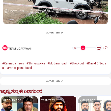
ADVERTISEMENT
ಅ
ಅ
TEAM UDAYAVANI
#Kannada news
#Shirva police
#Mudarangadi
#Shootout
#David D'Souz
a
#Prince point david
ADVERTISEMENT
ಇನ್ನಷ್ಟು ಸುದ್ದಿ ಈ ವಿಭಾಗದಿಂದ
13 hours ago
Yesterday
2 days ago