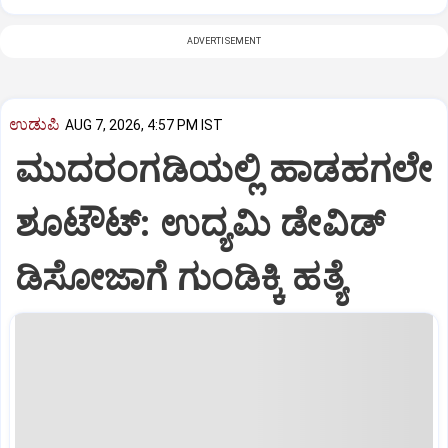
ADVERTISEMENT
ಉಡುಪಿ
AUG 7, 2026, 4:57 PM IST
ಮುದರಂಗಡಿಯಲ್ಲಿ ಹಾಡಹಗಲೇ
ಶೂಟೌಟ್:‌ ಉದ್ಯಮಿ ಡೇವಿಡ್‌
ಡಿಸೋಜಾಗೆ ಗುಂಡಿಕ್ಕಿ ಹತ್ಯೆ