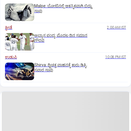
Malpe: ಬೋಟಿನಲ್ಲಿ ಆಕಸ್ಮಿಕವಾಗಿ ಬಿದ್ದು
ಸಾವು
ಕ್ರೀಡೆ
2:00 AM IST
ಅಭ್ಯಾಸ ಪಂದ್ಯ: ಮೊದಲ ದಿನ ಸಮಾನ
ಗೌರವ
ಉಡುಪಿ
10:08 PM IST
Shirva: ದ್ವಿಚಕ್ರ ವಾಹನಕ್ಕೆ ಕಾರು ಢಿಕ್ಕಿ;
ಸವಾರ ಸಾವು