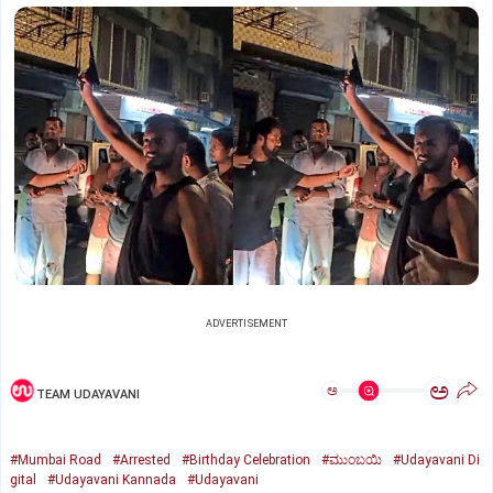
ADVERTISEMENT
ಅ
ಅ
TEAM UDAYAVANI
#Mumbai Road
#Arrested
#Birthday Celebration
#ಮುಂಬಯಿ
#Udayavani Di
gital
#Udayavani Kannada
#Udayavani