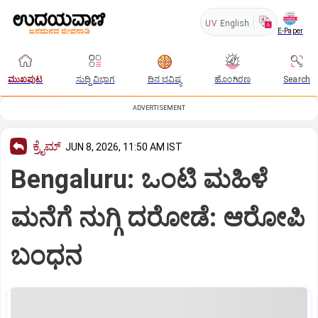
UV
English
E-Paper
ಮುಖಪುಟ
ಸುದ್ದಿ ವಿಭಾಗ
ದಿನ ಭವಿಷ್ಯ
ಹೊಂಗಿರಣ
Search
ADVERTISEMENT
ಕ್ರೈಮ್
JUN 8, 2026, 11:50 AM IST
Bengaluru: ಒಂಟಿ ಮಹಿಳೆ
ಮನೆಗೆ ನುಗ್ಗಿ ದರೋಡೆ: ಆರೋಪಿ
ಬಂಧನ