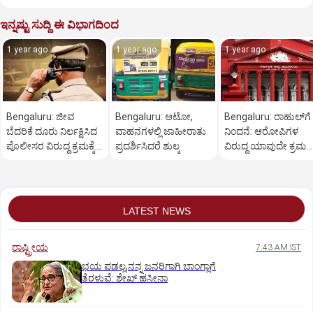
ಇನ್ನಷ್ಟು ಸುದ್ದಿ ಈ ವಿಭಾಗದಿಂದ
1 year ago
1 year ago
1 year ago
Bengaluru: ಜೀವ
Bengaluru: ಆಟೋ,
Bengaluru: ರಾಹುಲ್‌ಗೆ
ಬೆದರಿಕೆ ದೂರು ನಿರ್ಲಕ್ಷಿಸಿದ
ವಾಹನಗಳಲ್ಲಿ ಜಾಹೀರಾತು
ನಿಂದನೆ: ಆರೋಪಿಗಳ
ಪೊಲೀಸರ ವಿರುದ್ಧ ಕ್ರಮಕ್ಕೆ
ಪ್ರದರ್ಶಿಸಿದರೆ ಶುಲ್ಕ
ವಿರುದ್ಧ ಯಾವುದೇ ಕ್ರಮ
ಆಗ್ರಹ
ಬೇಡ
LATEST NEWS
ರಾಷ್ಟ್ರೀಯ
7:43 AM IST
ಭಯ ಪಡಲ್ಲ,ನನ್ನ ಜನರಿಗಾಗಿ ಬಾಂಗ್ಲಾಗೆ
ತೆರಳುವೆ: ಶೇಖ್‌ ಹಸೀನಾ