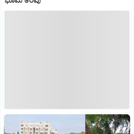
ಭೂಮಿ ತೆರವು