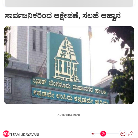
ಸಾರ್ವಜನಿಕರಿಂದ ಆಕ್ಷೇಪಣೆ, ಸಲಹೆ ಆಹ್ವಾನ
ADVERTISEMENT
ಅ
ಅ
TEAM UDAYAVANI