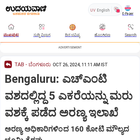
UV
English
E-Paper
ಮುಖಪುಟ
ಸುದ್ದಿ ವಿಭಾಗ
ದಿನ ಭವಿಷ್ಯ
ಹೊಂಗಿರಣ
Search
ADVERTISEMENT
TAB - ಬೆಂಗಳೂರು
OCT 26, 2024, 11:11 AM IST
Bengaluru: ಎಚ್‌ಎಂಟಿ
ವಶದಲ್ಲಿದ್ದ 5 ಎಕರೆಯನ್ನು ಮರು
ವಶಕ್ಕೆ ಪಡೆದ ಅರಣ್ಯ ಇಲಾಖೆ
ಅರಣ್ಯ ಅಧಿಕಾರಿಗಳಿಂದ 160 ಕೋಟಿ ಮೌಲ್ಯದ