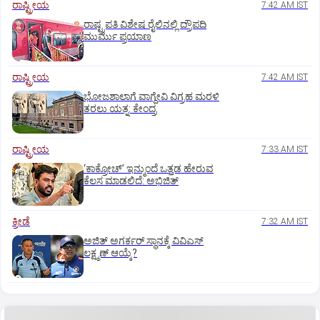
ರಾಷ್ಟ್ರೀಯ
7:42 AM IST
ರಾಷ್ಟ್ರಪತಿ ವಿಶೇಷ ರೈಲಿನಲ್ಲಿ ದ್ರೌಪದಿ
ಮುರ್ಮು ಪ್ರಯಾಣ
ರಾಷ್ಟ್ರೀಯ
7:42 AM IST
ಭೋಜಶಾಲಾಗೆ ವಾಗ್ದೇವಿ ವಿಗ್ರಹ ಮರಳಿ
ತರಲು ಯತ್ನ: ಕೇಂದ್ರ
ರಾಷ್ಟ್ರೀಯ
7:33 AM IST
‘ಕಾಕ್ರೋಚ್’ ಇನ್ಮುಂದೆ ಒತ್ತಡ ಹೇರುವ
ಕೆಲಸ ಮಾಡಲಿದೆ: ಅಭಿಜಿತ್
ಕ್ರೀಡೆ
7:32 AM IST
ಅಜಿತ್‌ ಅಗರ್ಕರ್‌ ಸ್ಥಾನಕ್ಕೆ ವಿವಿಎಸ್‌
ಲಕ್ಷ್ಮಣ್‌ ಆಯ್ಕೆ?