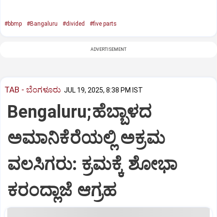
#bbmp
#Bangaluru
#divided
#five parts
ADVERTISEMENT
TAB - ಬೆಂಗಳೂರು
JUL 19, 2025, 8:38 PM IST
Bengaluru;ಹೆಬ್ಬಾಳದ
ಅಮಾನಿಕೆರೆಯಲ್ಲಿ ಅಕ್ರಮ
ವಲಸಿಗರು: ಕ್ರಮಕ್ಕೆ ಶೋಭಾ
ಕರಂದ್ಲಾಜೆ ಆಗ್ರಹ