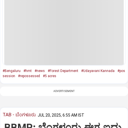
#Bengaluru
#hmt
#news
#Forest Department
#Udayavani Kannada
#pos
session
#repossessed
#5 acres
ADVERTISEMENT
TAB - ಬೆಂಗಳೂರು
JUL 20, 2025, 6:55 AM IST
BBMP; ಬೆಂಗಳೂರು ಈಗ ಐದು