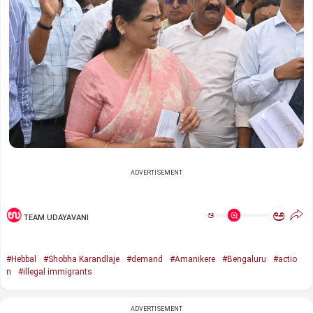
ADVERTISEMENT
ಅ
ಅ
TEAM UDAYAVANI
#Hebbal
#Shobha Karandlaje
#demand
#Amanikere
#Bengaluru
#actio
n
#illegal immigrants
ADVERTISEMENT