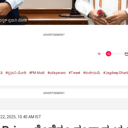
ನ್ಕರ್-ಪ್ರಧಾನಿ ಮೋದಿ
ADVERTISEMENT
ಅ
ತಿ
#ಪ್ರಧಾನಿ ಮೋದಿ
#PM Modi
#udayavani
#Tweet
#ರಾಜೀನಾಮೆ
#Jagdeep Dhan
n
ADVERTISEMENT
22, 2025, 10:40 AM IST