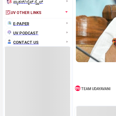
ಫ್ಯಾಶನ್/ಲೈಫ್‌ ಸ್ಟೈಲ್
UV OTHER LINKS
E-PAPER
UV PODCAST
CONTACT US
TEAM UDAYAVANI