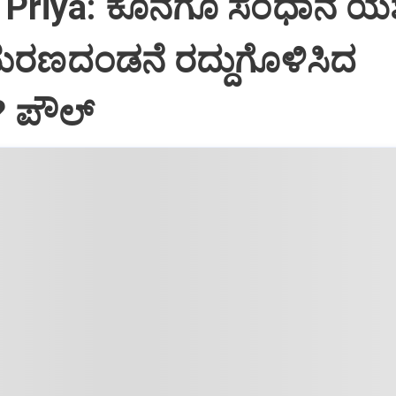
Priya: ಕೊನೆಗೂ ಸಂಧಾನ ಯಶಸ
ಮರಣದಂಡನೆ ರದ್ದುಗೊಳಿಸಿದ
? ಪೌಲ್