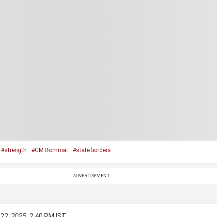
#strength
#CM Bommai
#state borders
ADVERTISEMENT
22, 2025, 2:40 PM IST