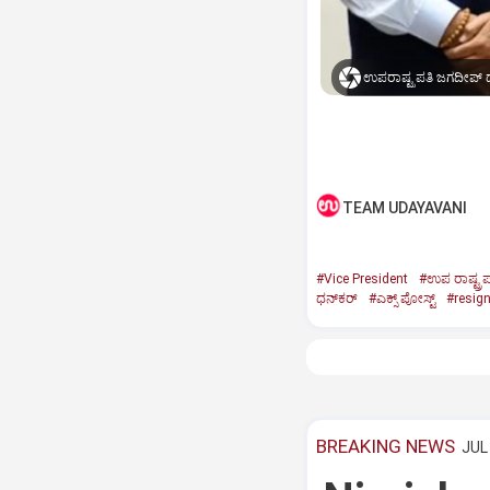
ಉಪರಾಷ್ಟ್ರಪತಿ ಜಗದೀಪ್‌ ಧ
TEAM UDAYAVANI
#Vice President
#ಉಪ ರಾಷ್ಟ್ರಪ
ಧನ್‌ಕರ್‌
#ಎಕ್ಸ್‌ ಪೋಸ್ಟ್
#resig
BREAKING NEWS
JUL 