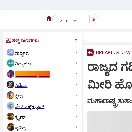
English
UV
ಸುದ್ದಿ ವಿಭಾಗಗಳು
BREAKING NEW
ಸುದ್ದಿಗಳು
ರಾಜ್ಯದ ಗಡ
ನಿಮ್ಮ ಜಿಲ್ಲೆ
ಕಾಮನ್‌ ವೆಲ್ತ್‌ ಗೇಮ್ಸ್‌
ಮೀರಿ ಹೋ
ಸಿನೆಮಾ
ಕ್ರೀಡೆ
ಮಹಾರಾಷ್ಟ್ರತುರ್ತ
ವೆಬ್ ಎಕ್ಸ್‌ಕ್ಲೂಸಿವ್
ಕ್ರೈಮ್
ವೈವಿಧ್ಯ