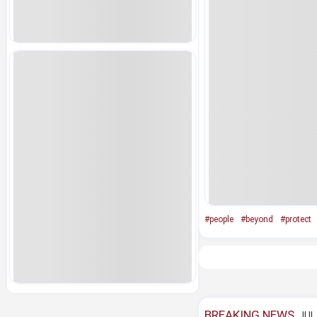
#people
#beyond
#protect
BREAKING NEWS
JUL 