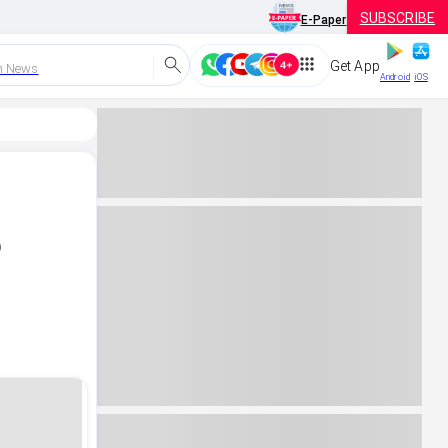
SUBSCRIBE
E-Paper
Get App
h News
Android
iOS