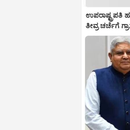
ಉಪರಾಷ್ಟ್ರಪತಿ 
ತೀವ್ರ ಚರ್ಚೆಗೆ ಗ್ರ