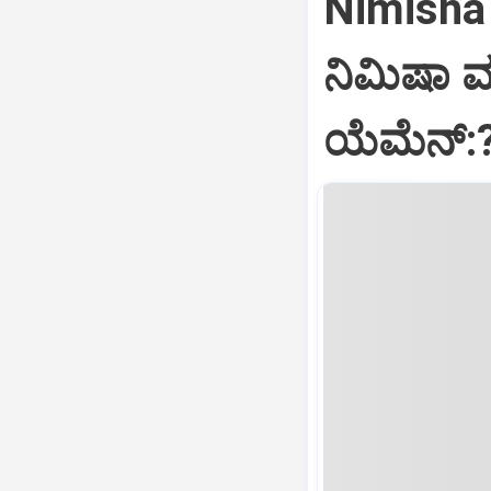
Nimisha 
ನಿಮಿಷಾ 
ಯೆಮೆನ್: