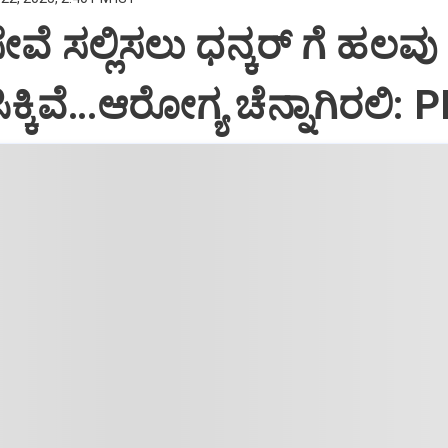
ಸೇವೆ ಸಲ್ಲಿಸಲು ಧನ್ಕರ್‌ ಗೆ ಹಲವು
್ಕಿವೆ…ಆರೋಗ್ಯ ಚೆನ್ನಾಗಿರಲಿ: 