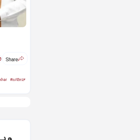
ಅ
Share
khar
#ಜಗದೀಪ್‌