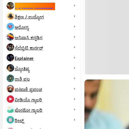
ಇಸ್ರೇಲ್- ಇರಾನ್‌ ಯುದ್ಧ
ಶಿಕ್ಷಣ / ಉದ್ಯೋಗ
ಆರೋಗ್ಯ
ಅನಿವಾಸಿ ಕನ್ನಡಿಗ
ಸೆಲೆಬ್ರಿಟಿ ಕಾರ್ನರ್‌
Explainer
ಜ್ಯೋತಿಷ್ಯ
ರಾಶಿ ಫಲ
ಪುಟಾಣಿ ಪ್ರಪಂಚ
ವೀಡಿಯೊ ಗ್ಯಾಲರಿ
ಫೋಟೋ ಗ್ಯಾಲರಿ
ರೀಲ್ಸ್