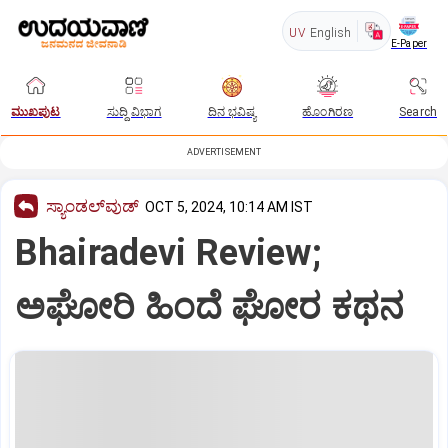
UV
English
E-Paper
ಮುಖಪುಟ
ಸುದ್ದಿ ವಿಭಾಗ
ದಿನ ಭವಿಷ್ಯ
ಹೊಂಗಿರಣ
Search
ADVERTISEMENT
ಸ್ಯಾಂಡಲ್‌ವುಡ್‌
OCT 5, 2024, 10:14 AM IST
Bhairadevi Review;
ಅಘೋರಿ ಹಿಂದೆ ಘೋರ ಕಥನ