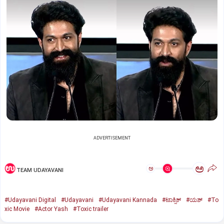
ADVERTISEMENT
ಅ
ಅ
TEAM UDAYAVANI
#Udayavani Digital
#Udayavani
#Udayavani Kannada
#ಟಾಕ್ಸಿಕ್‌
#ಯಶ್‌
#To
xic Movie
#Actor Yash
#Toxic trailer