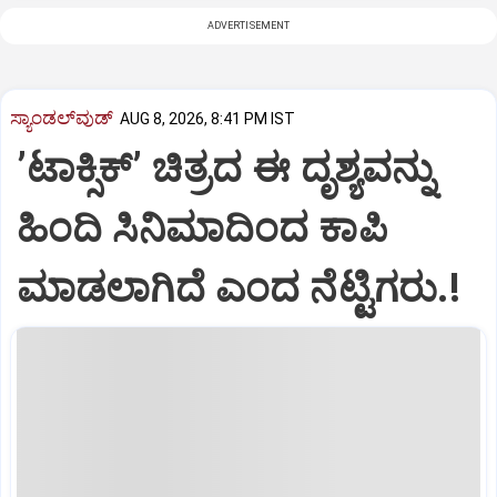
ADVERTISEMENT
ಸ್ಯಾಂಡಲ್‌ವುಡ್‌
AUG 8, 2026, 8:41 PM IST
ʼಟಾಕ್ಸಿಕ್‌ʼ ಚಿತ್ರದ ಈ ದೃಶ್ಯವನ್ನು
ಹಿಂದಿ ಸಿನಿಮಾದಿಂದ ಕಾಪಿ
ಮಾಡಲಾಗಿದೆ ಎಂದ ನೆಟ್ಟಿಗರು.!