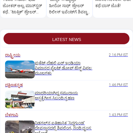
ಜೋಕರ್‌ ಅಲ್ಲ, ಮಾನ್‌ಸ್ಟರ್‌
ಹೀರೋ ಸಾಥ್:‌ ಟ್ರೇಲರ್‌
ಕಥೆ ಬಾಸ್‌ ಜೊತೆ!
ಕಥೆ.. ʼಟಾಕ್ಸಿಕ್‌ʼ ಟ್ರೇಲರ್‌
ರಿಲೀಸ್‌ ಇವೆಂಟ್‌ಗೆ ಶಿವಣ್ಣ
ರಿಲೀಸ್..
ಗೆಸ್ಟ್
LATEST NEWS
ರಾಷ್ಟ್ರೀಯ
2:16 PM IST
ಫುಕೆಟ್‌-ದೆಹಲಿ ಏರ್‌ ಇಂಡಿಯಾ
ವಿಮಾನದ ಪೈಲಟ್‌ ಡೋಪ್‌ ಟೆಸ್ಟ್‌ ವಿಫಲ:
ಮೂಲಗಳು
ದಕ್ಷಿಣಕನ್ನಡ
1:46 PM IST
ಮಾದರಿಯಾಗಿದ್ದ ಸಮುದಾಯ
ಆಸ್ಪತ್ರೆಗೀಗ ಸಿಬಂದಿ ಗ್ರಹಣ
ಬೆಳಗಾವಿ
1:43 PM IST
ನಿಡಗಲ್‌ನ ಐತಿಹಾಸಿಕ ‘ಸಿದ್ಧಗುಂಡ’
ದೇವಸ್ಥಾನದಲ್ಲಿ ಶಿವಲಿಂಗ, ನಂದಿ ಧ್ವಂಸ: