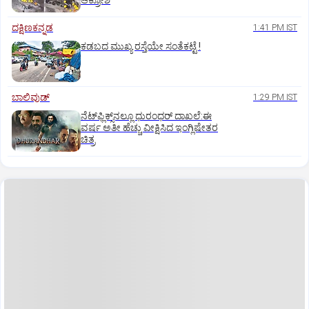
ಆಕ್ರೋಶ
ದಕ್ಷಿಣಕನ್ನಡ
1:41 PM IST
ಕಡಬದ ಮುಖ್ಯ ರಸ್ತೆಯೇ ಸಂತೆಕಟ್ಟೆ !
ಬಾಲಿವುಡ್‌
1:29 PM IST
ನೆಟ್‌ಫ್ಲಿಕ್ಸ್‌ನಲ್ಲೂ ಧುರಂಧರ್‌ ದಾಖಲೆ:ಈ
ವರ್ಷ ಅತೀ ಹೆಚ್ಚು ವೀಕ್ಷಿಸಿದ ಇಂಗ್ಲಿಷೇತರ
ಚಿತ್ರ