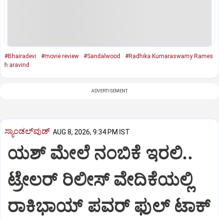
#Bhairadevi
#movie review
#Sandalwood
#Radhika Kumaraswamy Rames
h aravind
ADVERTISEMENT
ಸ್ಯಾಂಡಲ್‌ವುಡ್‌
AUG 8, 2026, 9:34 PM IST
ಯಶ್‌ ಮೇಲೆ ನಂಬಿಕೆ ಇರಲಿ..
ಟ್ರೇಲರ್‌ ರಿಲೀಸ್‌ ವೇದಿಕೆಯಲ್ಲಿ
ರಾಕಿಭಾಯ್‌ ಪವರ್‌ ಫುಲ್‌ ಟಾಕ್