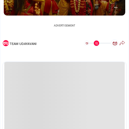
ADVERTISEMENT
ಅ
ಅ
TEAM UDAYAVANI