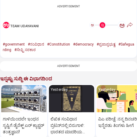
ADVERTISEMENT
ಅ
ಅ
TEAM UDAYAVANI
#government
#ಸಂವಿಧಾನ
#Constitution
#democracy
#ಪ್ರಜಾಪ್ರಭುತ್ವ
#Safegua
rding
#ಸೇಫ್ಟಿ ಸರಕಾರ
ADVERTISEMENT
ಇನ್ನಷ್ಟು ಸುದ್ದಿ ಈ ವಿಭಾಗದಿಂದ
Yesterday
Yesterday
Yesterday
ಗಾಳಿಯಿಂದಲೇ ಇಂಧನ
ಲಿಖಿತ ಸಂವಿಧಾನ
ವಿಎ ಪರೀಕ್ಷೆ: ನನ್ನ ದಿನಚರಿ
ಸೃಷ್ಟಿಗೆ ಡೈರೆಕ್ಟ್ ಏರ್‌ ಕ್ಯಾಪ್ಟರ್
ಬ್ರಿಟನ್‌ನಲ್ಲಿ ಬಿರುಗಾಳಿ:
ಇನ್ನೆರಡು ತಿಂಗಳು ಹೀಗೆ
ತಂತ್ರಜ್ಞಾನ!
ಭಾರತದ ಮಾದರಿಯ