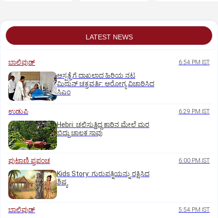
ಸಂವಿಧಾನಕ್ಕೆ ಜೋರಾದ ಧ್ವನಿ
LATEST NEWS
ಬಾಲಿವುಡ್‌
6:54 PM IST
ಆಸ್ಪತ್ರೆಗೆ ದಾಖಲಾದ ಹಿರಿಯ ನಟ
ಮಿಥುನ್ ಚಕ್ರವರ್ತಿ: ಆರೋಗ್ಯ ವಿಚಾರಿಸಿದ
ಸಿಎಂ
ಉಡುಪಿ
6:29 PM IST
Hebri: ಚಲಿಸುತ್ತಿದ್ದ ಕಾರಿನ ಮೇಲೆ ಮರ
ಬಿದ್ದು ಚಾಲಕ ಸಾವು
ಪುಟಾಣಿ ಪ್ರಪಂಚ
6:00 PM IST
Kids Story: ಗುರುಪತ್ನಿಯನ್ನು ರಕ್ಷಿಸಿದ
ಶಿಷ್ಯ
ಬಾಲಿವುಡ್‌
5:54 PM IST