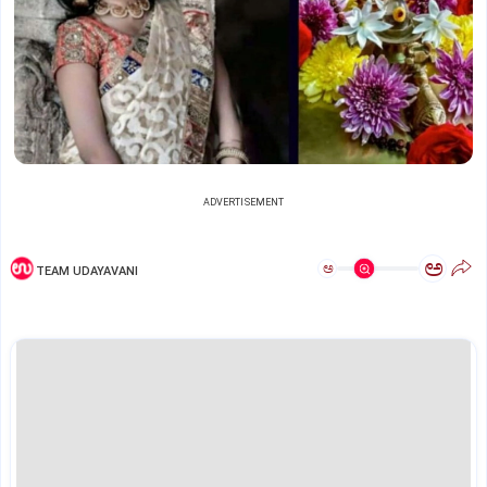
ADVERTISEMENT
ಅ
ಅ
TEAM UDAYAVANI