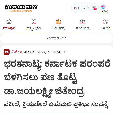
UV
English
E-Paper
ಮುಖಪುಟ
ಸುದ್ದಿ ವಿಭಾಗ
ದಿನ ಭವಿಷ್ಯ
ಹೊಂಗಿರಣ
Search
ADVERTISEMENT
ವಿಶೇಷ
APR 21, 2022, 7:06 PM IST
ಭರತನಾಟ್ಯ: ಕರ್ನಾಟಕ ಪರಂಪರೆ
ಬೆಳಗಿಸಲು ಪಣ ತೊಟ್ಟ
ಡಾ.ಜಯಲಕ್ಷ್ಮೀ ಜಿತೇಂದ್ರ
ವಕೀಲೆ, ಕ್ರಿಯಾಶೀಲೆ ಬಹುಮಖ ಪ್ರತಿಭಾ ಸಂಪನ್ನೆ