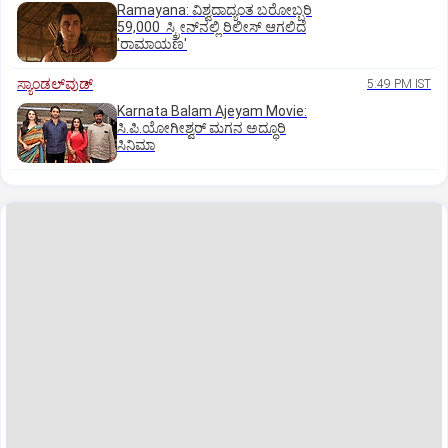
Ramayana: ವಿಶ್ವದಾದ್ಯಂತ ಬರೋಬ್ಬರಿ
59,000 ಸ್ಕ್ರೀನ್‌ನಲ್ಲಿ ರಿಲೀಸ್‌ ಆಗಲಿದೆ
'ರಾಮಾಯಣ'
ಸ್ಯಾಂಡಲ್‌ವುಡ್‌
5:49 PM IST
Karnata Balam Ajeyam Movie:
ಸಿ.ಪಿ.ಯೋಗೀಶ್ವರ್‌ ಮಗನ ಅದ್ಧೂರಿ
ಸಿನಿಮಾ