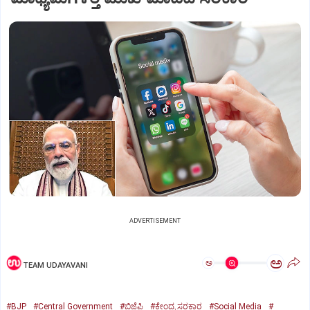
ADVERTISEMENT
ಅ
ಅ
TEAM UDAYAVANI
#BJP
#Central Government
#ಬಿಜೆಪಿ
#ಕೇಂದ್ರ ಸರಕಾರ
#Social Media
#