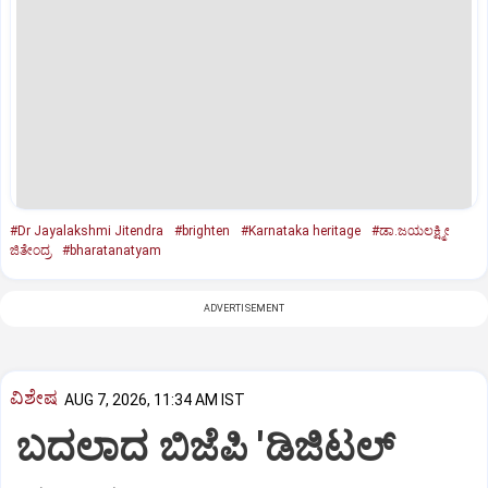
#Dr Jayalakshmi Jitendra
#brighten
#Karnataka heritage
#ಡಾ.ಜಯಲಕ್ಷ್ಮೀ
ಜಿತೇಂದ್ರ
#bharatanatyam
ADVERTISEMENT
ವಿಶೇಷ
AUG 7, 2026, 11:34 AM IST
ಬದಲಾದ ಬಿಜೆಪಿ 'ಡಿಜಿಟಲ್‌