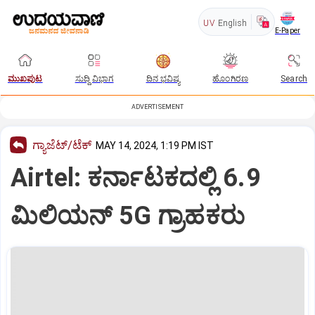
UV
English
E-Paper
ಮುಖಪುಟ
ಸುದ್ದಿ ವಿಭಾಗ
ದಿನ ಭವಿಷ್ಯ
ಹೊಂಗಿರಣ
Search
ADVERTISEMENT
ಗ್ಯಾಜೆಟ್/ಟೆಕ್
MAY 14, 2024, 1:19 PM IST
Airtel: ಕರ್ನಾಟಕದಲ್ಲಿ 6.9
ಮಿಲಿಯನ್ 5G ಗ್ರಾಹಕರು