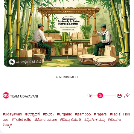
ಸಾಂದರ್ಭಿಕ AI ಚಿತ್ರ
ADVERTISEMENT
ಅ
ಅ
TEAM UDAYAVANI
#Udayavani
#ಉತ್ಪಾದನೆ
#ಬಿದಿರು
#Organic
#Bamboo
#Papers
#Facial Tiss
ues
#Toilet rolls
#Manufacture
#ಟಿಶ್ಯೂ ತಯಾರಿ
#ನೈಸರ್ಗಿಕ ವಸ್ತು
#ಹೊಸ ಆ
ವಿಷ್ಕಾರ