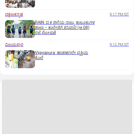
ದಕ್ಷಿಣಕನ್ನಡ
9:17 PM IST
RAIN: ದ.ಕ ಜಿಲ್ಲೆಯ ನಾಲ್ಕು ತಾಲೂಕುಗಳ
ಶಾಲಾ – ಕಾಲೇಜಿಗೆ ಶನಿವಾರ (ಆ.08)
ರಜೆ ಘೋಷಣೆ
ವಿಜಯಪುರ
9:12 PM IST
Vijayapura: ಹಾಡಹಗಲೇ ವ್ಯಕ್ತಿಯ
ಕೊಲೆ