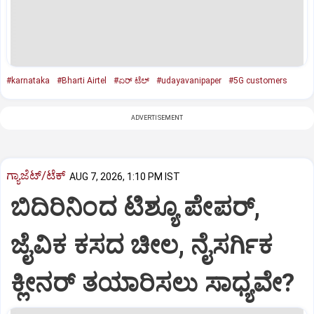
#karnataka
#Bharti Airtel
#ಏರ್ ಟೆಲ್
#udayavanipaper
#5G customers
ADVERTISEMENT
ಗ್ಯಾಜೆಟ್/ಟೆಕ್
AUG 7, 2026, 1:10 PM IST
ಬಿದಿರಿನಿಂದ ಟಿಶ್ಯೂ ಪೇಪರ್‌,
ಜೈವಿಕ ಕಸದ ಚೀಲ, ನೈಸರ್ಗಿಕ
ಕ್ಲೀನರ್‌ ತಯಾರಿಸಲು ಸಾಧ್ಯವೇ?