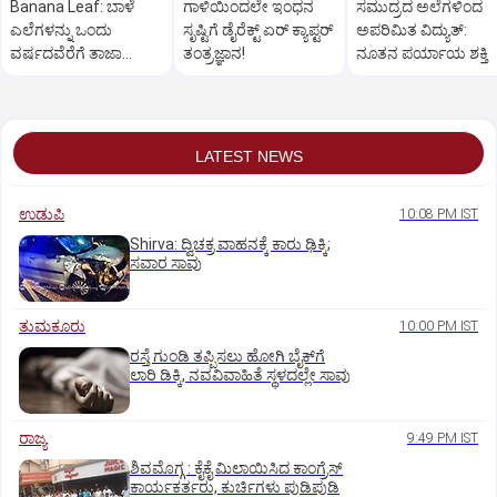
Banana Leaf: ಬಾಳೆ
ಗಾಳಿಯಿಂದಲೇ ಇಂಧನ
ಸಮುದ್ರದ ಅಲೆಗಳಿಂದ
ಎಲೆಗಳನ್ನು ಒಂದು
ಸೃಷ್ಟಿಗೆ ಡೈರೆಕ್ಟ್ ಏರ್‌ ಕ್ಯಾಪ್ಟರ್
ಅಪರಿಮಿತ ವಿದ್ಯುತ್‌:
ವರ್ಷದವೆರೆಗೆ ತಾಜಾ
ತಂತ್ರಜ್ಞಾನ!
ನೂತನ ಪರ್ಯಾಯ ಶಕ್ತಿ
ಇರುವಂತೆ ರಕ್ಷಿಸಬಹುದು!
LATEST NEWS
ಉಡುಪಿ
10:08 PM IST
Shirva: ದ್ವಿಚಕ್ರ ವಾಹನಕ್ಕೆ ಕಾರು ಢಿಕ್ಕಿ;
ಸವಾರ ಸಾವು
ತುಮಕೂರು
10:00 PM IST
ರಸ್ತೆ ಗುಂಡಿ ತಪ್ಪಿಸಲು ಹೋಗಿ ಬೈಕ್‌ಗೆ
ಲಾರಿ ಡಿಕ್ಕಿ, ನವವಿವಾಹಿತೆ ಸ್ಥಳದಲ್ಲೇ ಸಾವು
ರಾಜ್ಯ
9:49 PM IST
ಶಿವಮೊಗ್ಗ : ಕೈಕೈ ಮಿಲಾಯಿಸಿದ ಕಾಂಗ್ರೆಸ್
ಕಾರ್ಯಕರ್ತರು, ಕುರ್ಚಿಗಳು ಪುಡಿಪುಡಿ