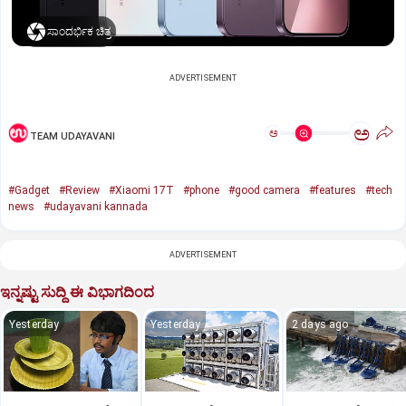
ಸಾಂದರ್ಭಿಕ ಚಿತ್ರ
ADVERTISEMENT
ಅ
ಅ
TEAM UDAYAVANI
#Gadget
#Review
#Xiaomi 17T
#phone
#good camera
#features
#tech
news
#udayavani kannada
ADVERTISEMENT
ಇನ್ನಷ್ಟು ಸುದ್ದಿ ಈ ವಿಭಾಗದಿಂದ
Yesterday
Yesterday
2 days ago