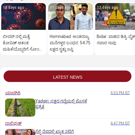
10 days ago
11 days ago
17 days ago
ಬೀದರ್ ನಲ್ಲಿ ಮತ್ತೆ
Homnabad: ಅಂತರಾಜ್ಯ
Bidar: ವಾಹನ ಡಿಕ್ಕಿ, ಬೈಕ
ಕೋವಿಡ್‌ ಆತಂಕ:
ಮನೆಗಳ್ಳರ ಬಂಧನ: 54.75
ಸವಾರ ಸಾವು
ಮಹಿಳೆಯೊಬ್ಬರಿಗೆ ಸೋಂಕು
ಲಕ್ಷದ ಸ್ವತ್ತು ಜಪ್ತಿ
ದೃಢ
LATEST NEWS
ಯಾದಗಿರಿ
6:53 PM IST
Yadgiri: ಭತ್ತದ ಗದ್ದೆಯಲ್ಲಿ ಮೊಸಳೆ
ಪ್ರತ್ಯಕ್ಷ
ಬಾಲಿವುಡ್‌
6:47 PM IST
ಸೆಲ್ಫಿ ನೆಪದಲ್ಲಿ ಖ್ಯಾತ ನಟಿಗೆ