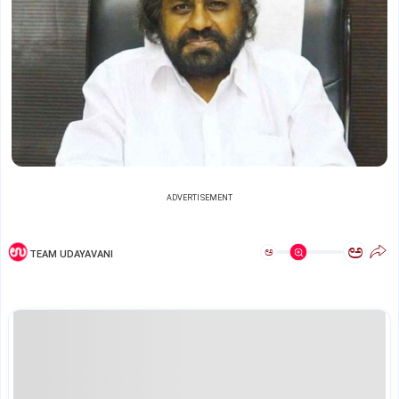
ADVERTISEMENT
ಅ
ಅ
TEAM UDAYAVANI