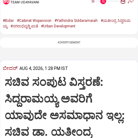
ಅ
ಅ
TEAM UDAYAVANI
#Bidar
#Cabinet Wxpansion
#Yathindra Siddaramaiah
#ಯತೀಂದ್ರ ಸಿದ್ದರಾಮ
ಯ್ಯ
#ನಗರಾಭಿವೃದ್ಧಿ ಖಾತೆ
#Urban Development
ADVERTISEMENT
ಬೀದರ್
AUG 4, 2026, 1:28 PM IST
ಸಚಿವ ಸಂಪುಟ ವಿಸ್ತರಣೆ:
ಸಿದ್ದರಾಮಯ್ಯ ಅವರಿಗೆ
ಯಾವುದೇ ಅಸಮಾಧಾನ ಇಲ್ಲ:
ಸಚಿವ ಡಾ. ಯತೀಂದ್ರ