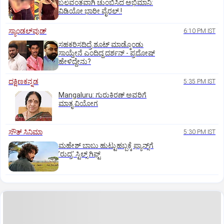
ಬಲವಂತವಾಗಿ ಚುಂಬಿಸಿದ ಅಭಿಮಾನಿ:
ವಿಡಿಯೋ ಭಾರೀ ವೈರಲ್.!
ಸ್ಯಾಂಡಲ್‌ವುಡ್‌
6:10 PM IST
ಸಹಕರಿಸದಿದ್ರೆ ಶೂಟ್‌ ಮಾಡ್ಕೊಂಡು
ಸಾಯ್ತೇನೆ ಎಂದಿದ್ದ ದರ್ಶನ್‌ - ಪ್ರದೋಷ್‌
ಹೇಳಿದ್ದೇನು?
ದಕ್ಷಿಣಕನ್ನಡ
5:35 PM IST
Mangaluru: ಗುರುಕಿರಣ್ ಅವರಿಗೆ
ಮಾತೃ ವಿಯೋಗ
ಸೌತ್‌ ಸಿನಿಮಾ
5:30 PM IST
ಮಹೇಶ್‌ ಬಾಬು ಹುಟ್ಟುಹಬ್ಬಕ್ಕೆ ಫ್ಯಾನ್ಸ್‌ಗೆ
ʼರುದ್ರʼ ಸ್ಟಿಲ್ಸ್‌ ಗಿಫ್ಟ್