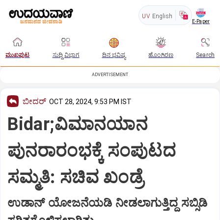
UV
English
E-Paper
ಮುಖಪುಟ
ಸುದ್ದಿ ವಿಭಾಗ
ದಿನ ಭವಿಷ್ಯ
ಹೊಂಗಿರಣ
Search
ADVERTISEMENT
ಬೀದರ್
OCT 28, 2024, 9:53 PM IST
Bidar;ವಿಮಾನಯಾನ
ಪುನರಾರಂಭಕ್ಕೆ ಸಂಪುಟದ
ಸಮ್ಮತಿ: ಸಚಿವ ಖಂಡ್ರೆ
ಉಡಾನ್ ಯೋಜನೆಯಡಿ ನೀಡಲಾಗುತ್ತಿದ್ದ ಸಬ್ಸಿಡಿ