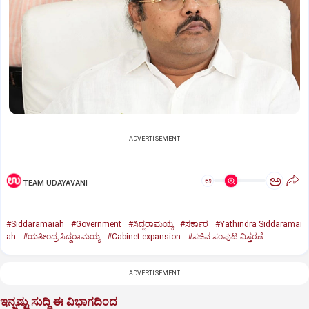
ADVERTISEMENT
ಅ
ಅ
TEAM UDAYAVANI
#Siddaramaiah
#Government
#ಸಿದ್ದರಾಮಯ್ಯ
#ಸರ್ಕಾರ
#Yathindra Siddaramai
ah
#ಯತೀಂದ್ರ ಸಿದ್ದರಾಮಯ್ಯ
#Cabinet expansion
#ಸಚಿವ ಸಂಪುಟ ವಿಸ್ತರಣೆ
ADVERTISEMENT
ಇನ್ನಷ್ಟು ಸುದ್ದಿ ಈ ವಿಭಾಗದಿಂದ