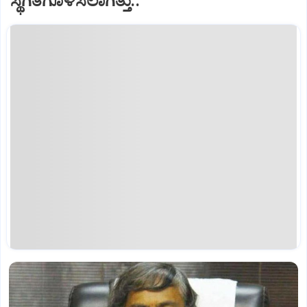
ಸ್ಥಗಿತಗೊಳಿಸಲಾಗಿತ್ತು..