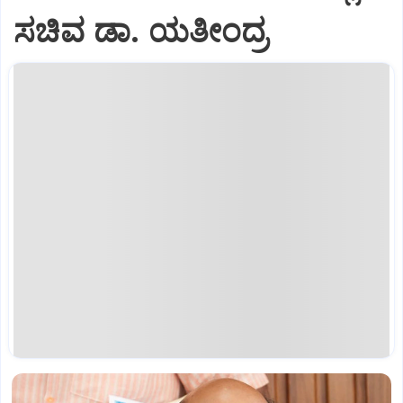
ಸಚಿವ ಡಾ. ಯತೀಂದ್ರ