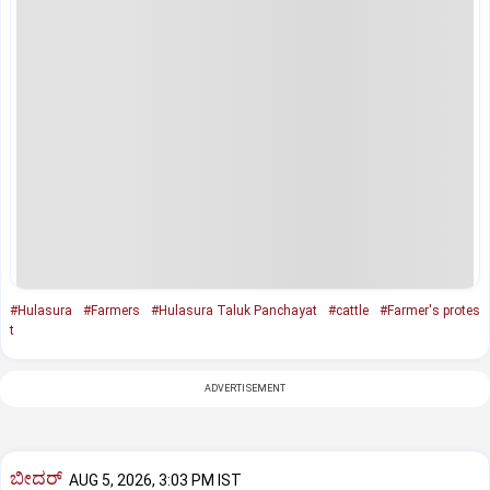
#Hulasura
#Farmers
#Hulasura Taluk Panchayat
#cattle
#Farmer's protes
t
ADVERTISEMENT
ಬೀದರ್
AUG 5, 2026, 3:03 PM IST