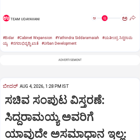
ಅ
ಅ
TEAM UDAYAVANI
#Bidar
#Cabinet Wxpansion
#Yathindra Siddaramaiah
#ಯತೀಂದ್ರ ಸಿದ್ದರಾಮ
ಯ್ಯ
#ನಗರಾಭಿವೃದ್ಧಿ ಖಾತೆ
#Urban Development
ADVERTISEMENT
ಬೀದರ್
AUG 4, 2026, 1:28 PM IST
ಸಚಿವ ಸಂಪುಟ ವಿಸ್ತರಣೆ:
ಸಿದ್ದರಾಮಯ್ಯ ಅವರಿಗೆ
ಯಾವುದೇ ಅಸಮಾಧಾನ ಇಲ್ಲ: