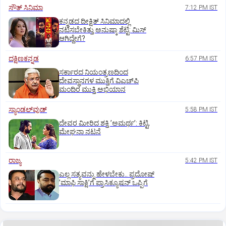
ಸೌತ್‌ ಸಿನಿಮಾ
7:12 PM IST
ಕನ್ನಡದ ದೀಕ್ಷಿತ್‌ ಸಿನಿಮಾದಲ್ಲಿ
ನಟಿಸಬೇಕಿತ್ತು ಅನುಷ್ಕಾ ಶೆಟ್ಟಿ: ಮಿಸ್‌
ಆಗಿದ್ದೇಗೆ?
ದಕ್ಷಿಣಕನ್ನಡ
6:57 PM IST
ಸರ್ಕಾರದ ನಿಯಂತ್ರಣದಿಂದ
ದೇವಸ್ಥಾನಗಳ ಮುಕ್ತಿಗೆ ವಿಎಚ್‌ಪಿ
ಮಂದಿರ ಮುಕ್ತಿ ಅಭಿಯಾನ
ಸ್ಯಾಂಡಲ್‌ವುಡ್‌
5:58 PM IST
ದೇವರ ಮೀರಿದ ಶಕ್ತಿ ʼಅಮರ್ಥʼ: ಕಿಟ್ಟಿ,
ಮೇಘನಾ ನಟನೆ
ರಾಜ್ಯ
5:42 PM IST
ಎಲ್ಲ ಸತ್ಯವನ್ನು ಹೇಳಬೇಕು.. ಪ್ರದೋಷ್‌
ʼಮಾಫಿ ಸಾಕ್ಷಿʼಗೆ ಪ್ರಾಸಿಕ್ಯೂಷನ್ ಒಪ್ಪಿಗೆ