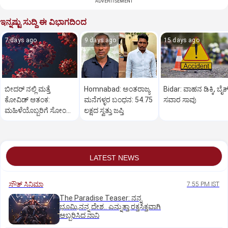
ADVERTISEMENT
ಇನ್ನಷ್ಟು ಸುದ್ದಿ ಈ ವಿಭಾಗದಿಂದ
7 days ago
9 days ago
15 days ago
ಬೀದರ್ ನಲ್ಲಿ ಮತ್ತೆ
Homnabad: ಅಂತರಾಜ್ಯ
Bidar: ವಾಹನ ಡಿಕ್ಕಿ, ಬೈಕ
ಕೋವಿಡ್‌ ಆತಂಕ:
ಮನೆಗಳ್ಳರ ಬಂಧನ: 54.75
ಸವಾರ ಸಾವು
ಮಹಿಳೆಯೊಬ್ಬರಿಗೆ ಸೋಂಕು
ಲಕ್ಷದ ಸ್ವತ್ತು ಜಪ್ತಿ
ದೃಢ
LATEST NEWS
ಸೌತ್‌ ಸಿನಿಮಾ
7:55 PM IST
The Paradise Teaser: ನನ್ನ
ಭೂಮಿ,ನನ್ನ ದೇಶ.. ಎನ್ನುತ್ತಾ ರಕ್ತಸಿಕ್ತವಾಗಿ
ಅಬ್ಬರಿಸಿದ ನಾನಿ