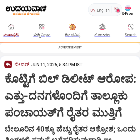
UV
English
E-Paper
ಮುಖಪುಟ
ಸುದ್ದಿ ವಿಭಾಗ
ದಿನ ಭವಿಷ್ಯ
ಹೊಂಗಿರಣ
Search
ADVERTISEMENT
ಬೀದರ್
JUN 11, 2026, 5:34 PM IST
ಕೊಟ್ಟಿಗೆ ಬಿಲ್ ಡಿಲೀಟ್ ಆರೋಪ:
ಎತ್ತು-ದನಗಳೊಂದಿಗೆ ತಾಲ್ಲೂಕು
ಪಂಚಾಯತ್‌ಗೆ ರೈತರ ಮುತ್ತಿಗೆ
ಬೇಲೂರಿನ 40ಕ್ಕೂ ಹೆಚ್ಚು ರೈತರ ಆಕ್ರೋಶ; ಒಂದು