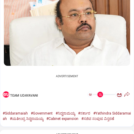
ADVERTISEMENT
ಅ
ಅ
TEAM UDAYAVANI
#Siddaramaiah
#Government
#ಸಿದ್ದರಾಮಯ್ಯ
#ಸರ್ಕಾರ
#Yathindra Siddaramai
ah
#ಯತೀಂದ್ರ ಸಿದ್ದರಾಮಯ್ಯ
#Cabinet expansion
#ಸಚಿವ ಸಂಪುಟ ವಿಸ್ತರಣೆ