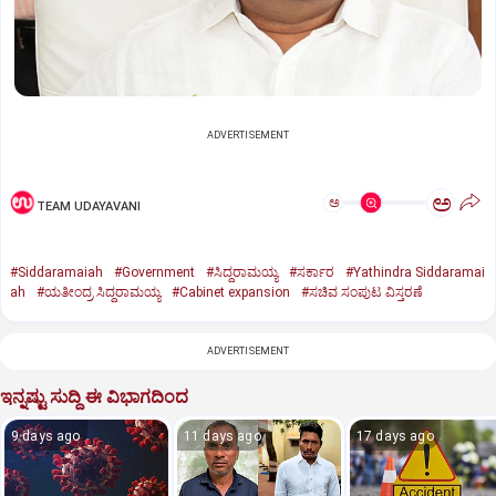
ADVERTISEMENT
ಅ
ಅ
TEAM UDAYAVANI
#Siddaramaiah
#Government
#ಸಿದ್ದರಾಮಯ್ಯ
#ಸರ್ಕಾರ
#Yathindra Siddaramai
ah
#ಯತೀಂದ್ರ ಸಿದ್ದರಾಮಯ್ಯ
#Cabinet expansion
#ಸಚಿವ ಸಂಪುಟ ವಿಸ್ತರಣೆ
ADVERTISEMENT
ಇನ್ನಷ್ಟು ಸುದ್ದಿ ಈ ವಿಭಾಗದಿಂದ
9 days ago
11 days ago
17 days ago