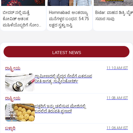
ಬೀದರ್ ನಲ್ಲಿ ಮತ್ತೆ
Homnabad: ಅಂತರಾಜ್ಯ
Bidar: ವಾಹನ ಡಿಕ್ಕಿ, ಬೈಕ
ಕೋವಿಡ್‌ ಆತಂಕ:
ಮನೆಗಳ್ಳರ ಬಂಧನ: 54.75
ಸವಾರ ಸಾವು
ಮಹಿಳೆಯೊಬ್ಬರಿಗೆ ಸೋಂಕು
ಲಕ್ಷದ ಸ್ವತ್ತು ಜಪ್ತಿ
ದೃಢ
LATEST NEWS
ರಾಷ್ಟ್ರೀಯ
11:10 AM IST
ಗ್ರಾಮೀಣದಲ್ಲಿ ವೈದ್ಯರ ಸೇವೆಗೆ ಏಕರೂಪ
ನೀತಿ ಅಗತ್ಯ: ಸುಪ್ರೀಂಕೋರ್ಟ್‌
ರಾಷ್ಟ್ರೀಯ
11:08 AM IST
ಭಕ್ತರಿಗೆ ಇನ್ನು ಚಲಿಸುವ ಮೇಜಿನಲ್ಲಿ
ಬರಲಿದೆ ತಿರುಪತಿ ಪ್ರಸಾದ!
ಬಳ್ಳಾರಿ
11:06 AM IST