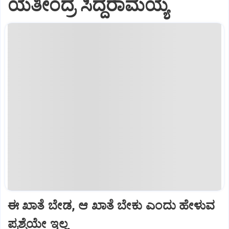
ಯತೀಂದ್ರ ಸಿದ್ದರಾಮಯ್ಯ
ಈ ಖಾತೆ ಬೇಡ, ಆ ಖಾತೆ ಬೇಕು ಎಂದು ಹೇಳುವ
ಪ್ರಶ್ನೆಯೇ ಇಲ್ಲ