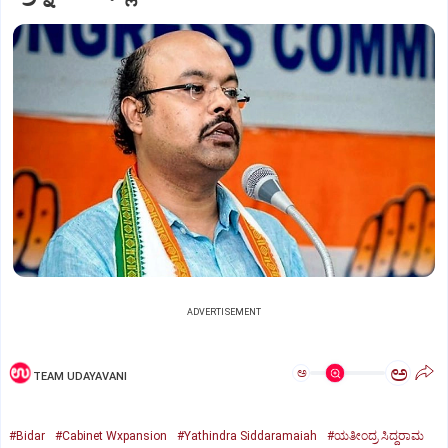
ADVERTISEMENT
ಅ
ಅ
TEAM UDAYAVANI
#Bidar
#Cabinet Wxpansion
#Yathindra Siddaramaiah
#ಯತೀಂದ್ರ ಸಿದ್ದರಾಮ