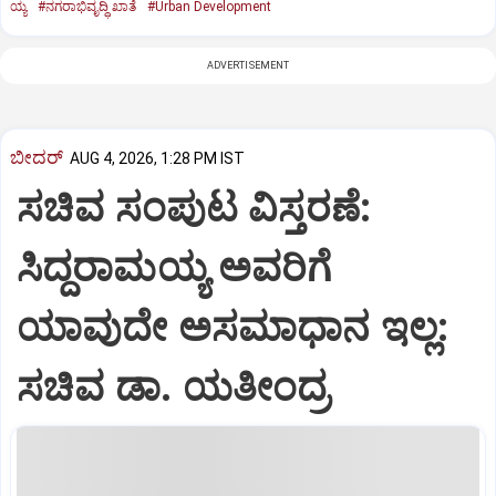
ಯ್ಯ
#ನಗರಾಭಿವೃದ್ಧಿ ಖಾತೆ
#Urban Development
ADVERTISEMENT
ಬೀದರ್
AUG 4, 2026, 1:28 PM IST
ಸಚಿವ ಸಂಪುಟ ವಿಸ್ತರಣೆ:
ಸಿದ್ದರಾಮಯ್ಯ ಅವರಿಗೆ
ಯಾವುದೇ ಅಸಮಾಧಾನ ಇಲ್ಲ:
ಸಚಿವ ಡಾ. ಯತೀಂದ್ರ