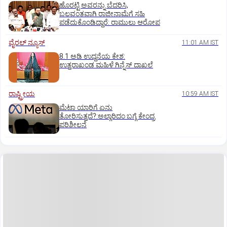
ಹೊರಟ್ಟಿ ಅವರನ್ನು ಬೆದರಿಸಿ,
ಬಲವಂತವಾಗಿ ರಾಜೀನಾಮೆಗೆ ಸಹಿ
ಪಡೆದುಕೊಂಡಿದ್ದಾರೆ: ರಾಮುಲು ಆರೋಪ
ವೈರಲ್ ನ್ಯೂಸ್
11:01 AM IST
8.1 ಅಡಿ ಉದ್ದನೆಯ ಕೇಶ:
ಉತ್ತರಾಖಂಡ ಮಹಿಳೆ ಗಿನ್ನೆಸ್‌ ದಾಖಲೆ
ರಾಷ್ಟ್ರೀಯ
10:59 AM IST
ಮೆಟಾ ಯಾರಿಗೆ ಏನು
ತೋರಿಸುತ್ತದೆ?:ಅಲ್ಗಾರಿದಂ ಬಗ್ಗೆ ಕೇಂದ್ರ
ಪರಿಶೀಲನೆ