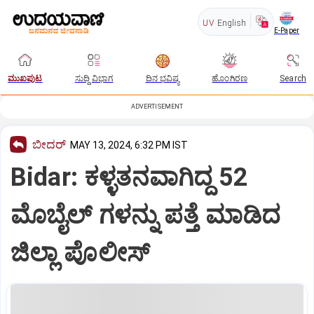
UV
English
E-Paper
ಮುಖಪುಟ
ಸುದ್ದಿ ವಿಭಾಗ
ದಿನ ಭವಿಷ್ಯ
ಹೊಂಗಿರಣ
Search
ADVERTISEMENT
ಬೀದರ್
MAY 13, 2024, 6:32 PM IST
Bidar: ಕಳ್ಳತನವಾಗಿದ್ದ 52
ಮೊಬೈಲ್ ಗಳನ್ನು ಪತ್ತೆ ಮಾಡಿದ
ಜಿಲ್ಲಾ ಪೊಲೀಸ್