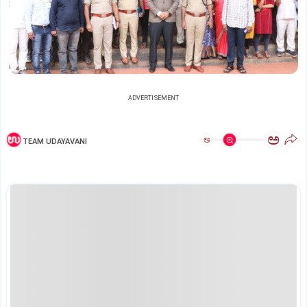
ADVERTISEMENT
ಅ
ಅ
TEAM UDAYAVANI