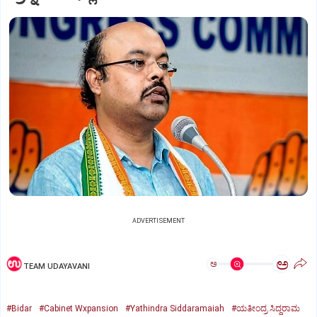
ADVERTISEMENT
ಅ
ಅ
TEAM UDAYAVANI
#Bidar
#Cabinet Wxpansion
#Yathindra Siddaramaiah
#ಯತೀಂದ್ರ ಸಿದ್ದರಾಮ