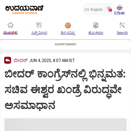
UV
English
E-Paper
ಮುಖಪುಟ
ಸುದ್ದಿ ವಿಭಾಗ
ದಿನ ಭವಿಷ್ಯ
ಹೊಂಗಿರಣ
Search
ADVERTISEMENT
ಬೀದರ್
JUN 4, 2025, 8:07 AM IST
ಬೀದರ್‌ ಕಾಂಗ್ರೆಸ್‌ನಲ್ಲಿ ಭಿನ್ನಮತ:
ಸಚಿವ ಈಶ್ವರ ಖಂಡ್ರೆ ವಿರುದ್ಧವೇ
ಅಸಮಾಧಾನ