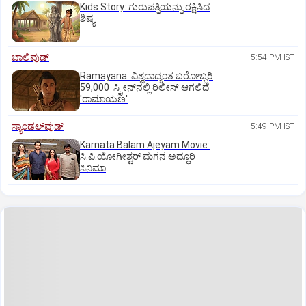
Kids Story: ಗುರುಪತ್ನಿಯನ್ನು ರಕ್ಷಿಸಿದ
ಶಿಷ್ಯ
ಬಾಲಿವುಡ್‌
5:54 PM IST
Ramayana: ವಿಶ್ವದಾದ್ಯಂತ ಬರೋಬ್ಬರಿ
59,000 ಸ್ಕ್ರೀನ್‌ನಲ್ಲಿ ರಿಲೀಸ್‌ ಆಗಲಿದೆ
'ರಾಮಾಯಣ'
ಸ್ಯಾಂಡಲ್‌ವುಡ್‌
5:49 PM IST
Karnata Balam Ajeyam Movie:
ಸಿ.ಪಿ.ಯೋಗೀಶ್ವರ್‌ ಮಗನ ಅದ್ಧೂರಿ
ಸಿನಿಮಾ