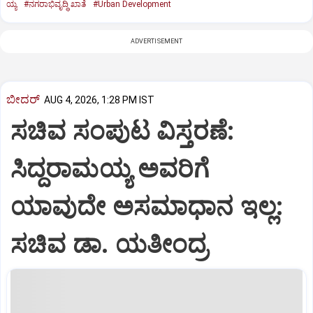
ಯ್ಯ
#ನಗರಾಭಿವೃದ್ಧಿ ಖಾತೆ
#Urban Development
ADVERTISEMENT
ಬೀದರ್
AUG 4, 2026, 1:28 PM IST
ಸಚಿವ ಸಂಪುಟ ವಿಸ್ತರಣೆ:
ಸಿದ್ದರಾಮಯ್ಯ ಅವರಿಗೆ
ಯಾವುದೇ ಅಸಮಾಧಾನ ಇಲ್ಲ:
ಸಚಿವ ಡಾ. ಯತೀಂದ್ರ