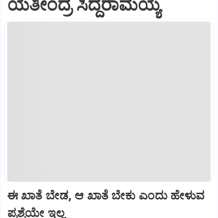
ಯತೀಂದ್ರ ಸಿದ್ದರಾಮಯ್ಯ
ಈ ಖಾತೆ ಬೇಡ, ಆ ಖಾತೆ ಬೇಕು ಎಂದು ಹೇಳುವ
ಪ್ರಶ್ನೆಯೇ ಇಲ್ಲ