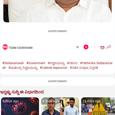
ADVERTISEMENT
ಅ
ಅ
TEAM UDAYAVANI
#Siddaramaiah
#Government
#ಸಿದ್ದರಾಮಯ್ಯ
#ಸರ್ಕಾರ
#Yathindra Siddaramai
ah
#ಯತೀಂದ್ರ ಸಿದ್ದರಾಮಯ್ಯ
#Cabinet expansion
#ಸಚಿವ ಸಂಪುಟ ವಿಸ್ತರಣೆ
ADVERTISEMENT
ಇನ್ನಷ್ಟು ಸುದ್ದಿ ಈ ವಿಭಾಗದಿಂದ
8 days ago
9 days ago
15 days ago