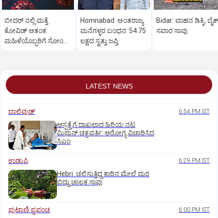
ಬೀದರ್ ನಲ್ಲಿ ಮತ್ತೆ
Homnabad: ಅಂತರಾಜ್ಯ
Bidar: ವಾಹನ ಡಿಕ್ಕಿ, ಬೈಕ
ಕೋವಿಡ್‌ ಆತಂಕ:
ಮನೆಗಳ್ಳರ ಬಂಧನ: 54.75
ಸವಾರ ಸಾವು
ಮಹಿಳೆಯೊಬ್ಬರಿಗೆ ಸೋಂಕು
ಲಕ್ಷದ ಸ್ವತ್ತು ಜಪ್ತಿ
ದೃಢ
LATEST NEWS
ಬಾಲಿವುಡ್‌
6:54 PM IST
ಆಸ್ಪತ್ರೆಗೆ ದಾಖಲಾದ ಹಿರಿಯ ನಟ
ಮಿಥುನ್ ಚಕ್ರವರ್ತಿ: ಆರೋಗ್ಯ ವಿಚಾರಿಸಿದ
ಸಿಎಂ
ಉಡುಪಿ
6:29 PM IST
Hebri: ಚಲಿಸುತ್ತಿದ್ದ ಕಾರಿನ ಮೇಲೆ ಮರ
ಬಿದ್ದು ಚಾಲಕ ಸಾವು
ಪುಟಾಣಿ ಪ್ರಪಂಚ
6:00 PM IST