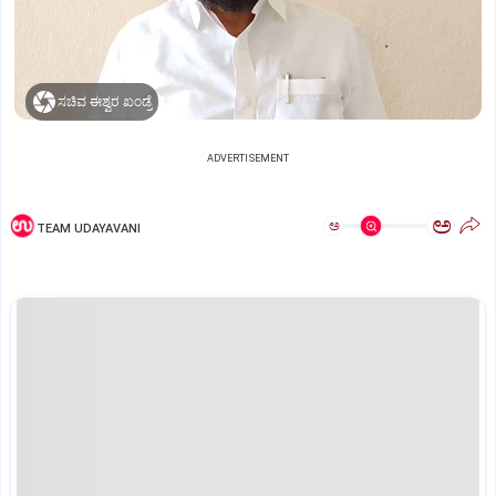
ಸಚಿವ ಈಶ್ವರ ಖಂಡ್ರೆ
ADVERTISEMENT
ಅ
ಅ
TEAM UDAYAVANI