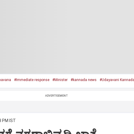
havana
#Immediate response
#Minister
#kannada news
#Udayavani Kannad
ADVERTISEMENT
3 PM IST