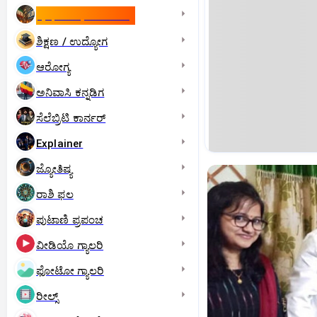
ಇಸ್ರೇಲ್- ಇರಾನ್‌ ಯುದ್ಧ
ಶಿಕ್ಷಣ / ಉದ್ಯೋಗ
ಆರೋಗ್ಯ
ಅನಿವಾಸಿ ಕನ್ನಡಿಗ
ಸೆಲೆಬ್ರಿಟಿ ಕಾರ್ನರ್‌
Explainer
ಜ್ಯೋತಿಷ್ಯ
ರಾಶಿ ಫಲ
ಪುಟಾಣಿ ಪ್ರಪಂಚ
ವೀಡಿಯೊ ಗ್ಯಾಲರಿ
ಫೋಟೋ ಗ್ಯಾಲರಿ
ರೀಲ್ಸ್