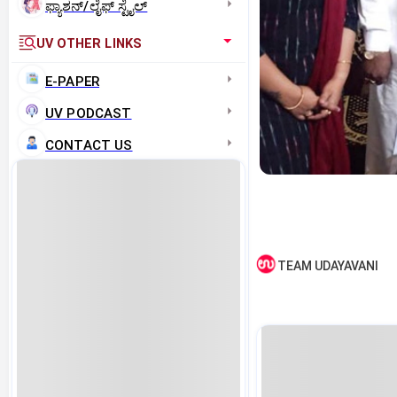
ಫ್ಯಾಶನ್/ಲೈಫ್‌ ಸ್ಟೈಲ್
UV OTHER LINKS
E-PAPER
UV PODCAST
CONTACT US
TEAM UDAYAVANI