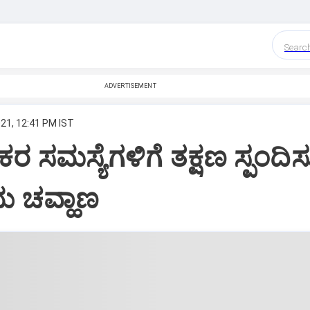
Searc
ADVERTISEMENT
21, 12:41 PM IST
ರ ಸಮಸ್ಯೆಗಳಿಗೆ ತಕ್ಷಣ ಸ್ಪಂದಿಸ
ಭು ಚವ್ಹಾಣ