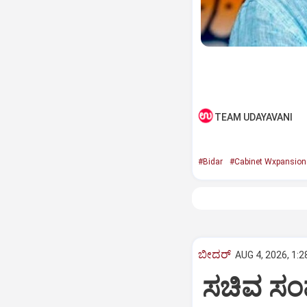
TEAM UDAYAVANI
#Bidar
#Cabinet Wxpansion
ಬೀದರ್
AUG 4, 2026, 1:2
ಸಚಿವ ಸಂಪ