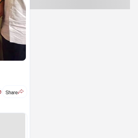
ಅ
Share