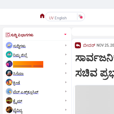
English
UV
ಸುದ್ದಿ ವಿಭಾಗಗಳು
ಬೀದರ್
NOV 25, 20
ಸುದ್ದಿಗಳು
ಸಾರ್ವಜನಿಕ
ನಿಮ್ಮ ಜಿಲ್ಲೆ
ಕಾಮನ್‌ ವೆಲ್ತ್‌ ಗೇಮ್ಸ್‌
ಸಚಿವ ಪ್ರ
ಸಿನೆಮಾ
ಕ್ರೀಡೆ
ವೆಬ್ ಎಕ್ಸ್‌ಕ್ಲೂಸಿವ್
ಕ್ರೈಮ್
ವೈವಿಧ್ಯ