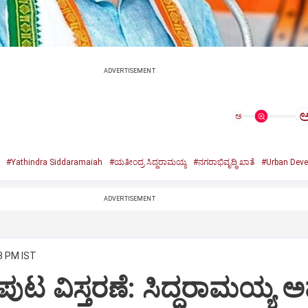
ADVERTISEMENT
ಅ
#Yathindra Siddaramaiah
#ಯತೀಂದ್ರ ಸಿದ್ದರಾಮಯ್ಯ
#ನಗರಾಭಿವೃದ್ಧಿ ಖಾತೆ
#Urban Deve
ADVERTISEMENT
8 PM IST
ುಟ ವಿಸ್ತರಣೆ: ಸಿದ್ದರಾಮಯ್ಯ ಅ