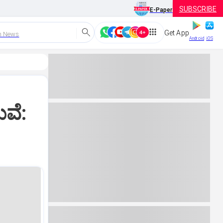
SUBSCRIBE
E-Paper
Get App
h News
Android
iOS
ುವೆ: