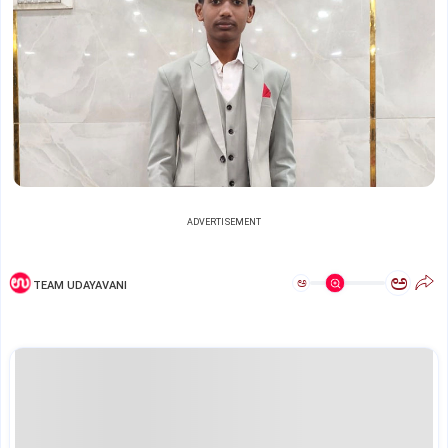
ADVERTISEMENT
ಅ
ಅ
TEAM UDAYAVANI