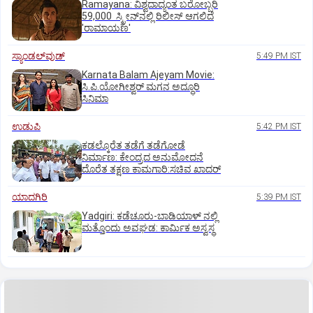
Ramayana: ವಿಶ್ವದಾದ್ಯಂತ ಬರೋಬ್ಬರಿ
59,000 ಸ್ಕ್ರೀನ್‌ನಲ್ಲಿ ರಿಲೀಸ್‌ ಆಗಲಿದೆ
'ರಾಮಾಯಣ'
ಸ್ಯಾಂಡಲ್‌ವುಡ್‌
5:49 PM IST
Karnata Balam Ajeyam Movie:
ಸಿ.ಪಿ.ಯೋಗೀಶ್ವರ್‌ ಮಗನ ಅದ್ಧೂರಿ
ಸಿನಿಮಾ
ಉಡುಪಿ
5:42 PM IST
ಕಡಲ್ಕೊರೆತ ತಡೆಗೆ ತಡೆಗೋಡೆ
ನಿರ್ಮಾಣ: ಕೇಂದ್ರದ ಅನುಮೋದನೆ
ದೊರೆತ ತಕ್ಷಣ ಕಾಮಗಾರಿ:ಸಚಿವ ಖಾದರ್
ಯಾದಗಿರಿ
5:39 PM IST
Yadgiri: ಕಡೆಚೂರು-ಬಾಡಿಯಾಳ್ ನಲ್ಲಿ
ಮತ್ತೊಂದು ಅವಘಡ: ಕಾರ್ಮಿಕ ಅಸ್ವಸ್ಥ