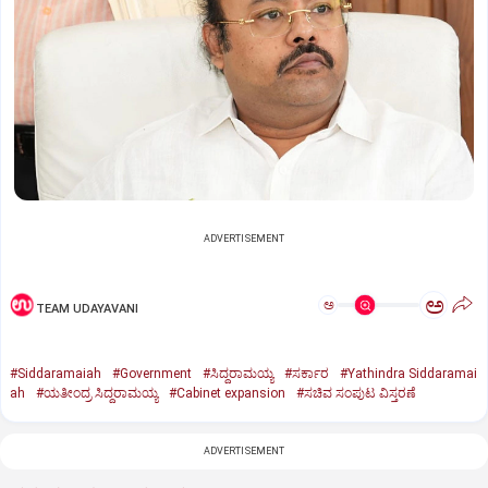
ADVERTISEMENT
ಅ
ಅ
TEAM UDAYAVANI
#Siddaramaiah
#Government
#ಸಿದ್ದರಾಮಯ್ಯ
#ಸರ್ಕಾರ
#Yathindra Siddaramai
ah
#ಯತೀಂದ್ರ ಸಿದ್ದರಾಮಯ್ಯ
#Cabinet expansion
#ಸಚಿವ ಸಂಪುಟ ವಿಸ್ತರಣೆ
ADVERTISEMENT