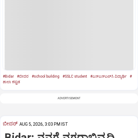
#Bidar
#ಬೀದರ
#school building
#SSLC student
#ಎಸ್‌ಎಸ್‌ಎಲ್‌ಸಿ ವಿದ್ಯಾರ್ಥಿ
#
ಶಾಲಾ ಕಟ್ಟಡ
ADVERTISEMENT
ಬೀದರ್
AUG 5, 2026, 3:03 PM IST
Bidar: ನನಗೆ ನಗರಾಭಿವೃದ್ಧಿ