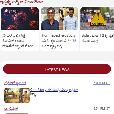
ಇನ್ನಷ್ಟು ಸುದ್ದಿ ಈ ವಿಭಾಗದಿಂದ
8 days ago
9 days ago
15 days ago
ಬೀದರ್ ನಲ್ಲಿ ಮತ್ತೆ
Homnabad: ಅಂತರಾಜ್ಯ
Bidar: ವಾಹನ ಡಿಕ್ಕಿ, ಬೈಕ
ಕೋವಿಡ್‌ ಆತಂಕ:
ಮನೆಗಳ್ಳರ ಬಂಧನ: 54.75
ಸವಾರ ಸಾವು
ಮಹಿಳೆಯೊಬ್ಬರಿಗೆ ಸೋಂಕು
ಲಕ್ಷದ ಸ್ವತ್ತು ಜಪ್ತಿ
ದೃಢ
LATEST NEWS
ಪುಟಾಣಿ ಪ್ರಪಂಚ
6:00 PM IST
Kids Story: ಗುರುಪತ್ನಿಯನ್ನು ರಕ್ಷಿಸಿದ
ಶಿಷ್ಯ
ಬಾಲಿವುಡ್‌
5:54 PM IST