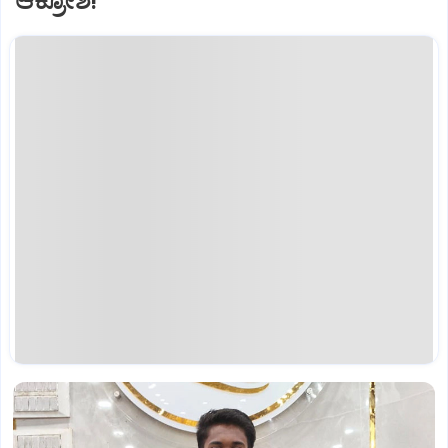
ಆಕ್ರೋಶ!