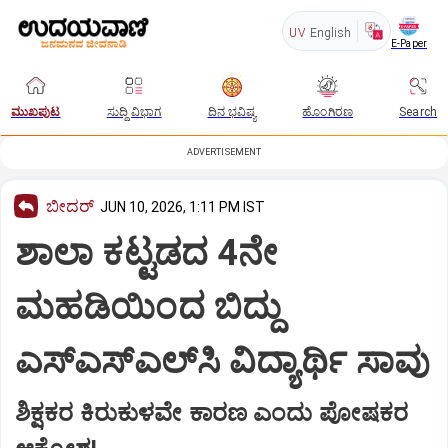
UV
English
E-Paper
ಮುಖಪುಟ
ಸುದ್ದಿ ವಿಭಾಗ
ದಿನ ಭವಿಷ್ಯ
ಹೊಂಗಿರಣ
Search
ADVERTISEMENT
ಬೀದರ್
JUN 10, 2026, 1:11 PM IST
ಶಾಲಾ ಕಟ್ಟಡದ 4ನೇ
ಮಹಡಿಯಿಂದ ಬಿದ್ದು
ಎಸ್‌ಎಸ್‌ಎಲ್‌ಸಿ ವಿದ್ಯಾರ್ಥಿ ಸಾವು
ಶಿಕ್ಷಕರ ಕಿರುಕುಳವೇ ಕಾರಣ ಎಂದು ಪೋಷಕರ