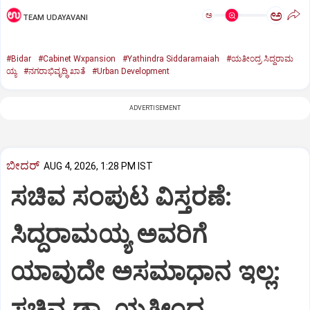
ಅ
ಅ
TEAM UDAYAVANI
#Bidar
#Cabinet Wxpansion
#Yathindra Siddaramaiah
#ಯತೀಂದ್ರ ಸಿದ್ದರಾಮ
ಯ್ಯ
#ನಗರಾಭಿವೃದ್ಧಿ ಖಾತೆ
#Urban Development
ADVERTISEMENT
ಬೀದರ್
AUG 4, 2026, 1:28 PM IST
ಸಚಿವ ಸಂಪುಟ ವಿಸ್ತರಣೆ:
ಸಿದ್ದರಾಮಯ್ಯ ಅವರಿಗೆ
ಯಾವುದೇ ಅಸಮಾಧಾನ ಇಲ್ಲ:
ಸಚಿವ ಡಾ. ಯತೀಂದ್ರ