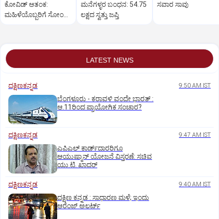
ಕೋವಿಡ್‌ ಆತಂಕ:
ಮನೆಗಳ್ಳರ ಬಂಧನ: 54.75
ಸವಾರ ಸಾವು
ಮಹಿಳೆಯೊಬ್ಬರಿಗೆ ಸೋಂಕು
ಲಕ್ಷದ ಸ್ವತ್ತು ಜಪ್ತಿ
ದೃಢ
LATEST NEWS
ದಕ್ಷಿಣಕನ್ನಡ
9:50 AM IST
ಬೆಂಗಳೂರು - ಕರಾವಳಿ ವಂದೇ ಭಾರತ್‌ :
ಆ.11ರಿಂದ ಪ್ರಾಯೋಗಿಕ ಸಂಚಾರ?
ದಕ್ಷಿಣಕನ್ನಡ
9:47 AM IST
ಎಪಿಎಲ್‌ ಕಾರ್ಡ್‌ದಾರರಿಗೂ
ಆಯುಷ್ಮಾನ್‌ ಯೋಜನೆ ವಿಸ್ತರಣೆ: ಸಚಿವ
ಯು.ಟಿ. ಖಾದರ್
ದಕ್ಷಿಣಕನ್ನಡ
9:40 AM IST
ದಕ್ಷಿಣ ಕನ್ನಡ : ಸಾಧಾರಣ ಮಳೆ; ಇಂದು
ಆರೆಂಜ್‌ ಅಲರ್ಟ್