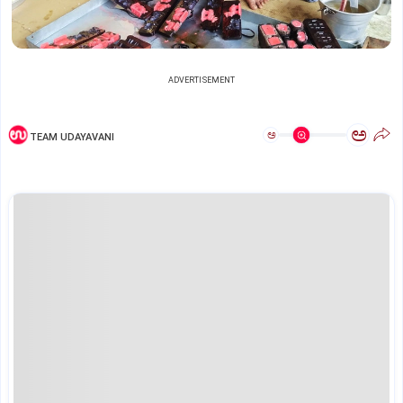
ADVERTISEMENT
ಅ
ಅ
TEAM UDAYAVANI