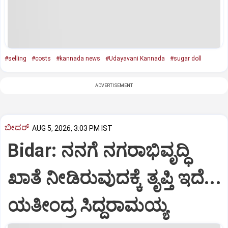
#selling
#costs
#kannada news
#Udayavani Kannada
#sugar doll
ADVERTISEMENT
ಬೀದರ್
AUG 5, 2026, 3:03 PM IST
Bidar: ನನಗೆ ನಗರಾಭಿವೃದ್ಧಿ
ಖಾತೆ ನೀಡಿರುವುದಕ್ಕೆ ತೃಪ್ತಿ ಇದೆ...
ಯತೀಂದ್ರ ಸಿದ್ದರಾಮಯ್ಯ