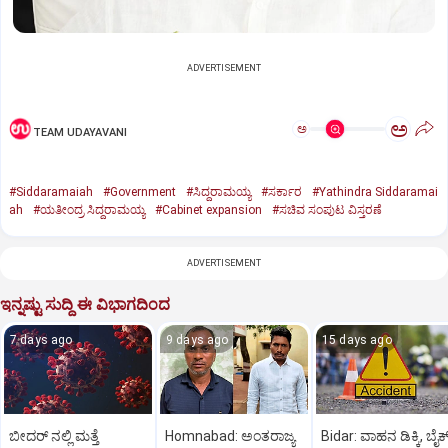
ADVERTISEMENT
ಅ
ಅ
TEAM UDAYAVANI
#Siddaramaiah
#Government
#ಸಿದ್ದರಾಮಯ್ಯ
#ಸರ್ಕಾರ
#Yathindra Siddaramai
ah
#ಯತೀಂದ್ರ ಸಿದ್ದರಾಮಯ್ಯ
#Cabinet expansion
#ಸಚಿವ ಸಂಪುಟ ವಿಸ್ತರಣೆ
ADVERTISEMENT
ಇನ್ನಷ್ಟು ಸುದ್ದಿ ಈ ವಿಭಾಗದಿಂದ
7 days ago
9 days ago
15 days ago
ಬೀದರ್ ನಲ್ಲಿ ಮತ್ತೆ
Homnabad: ಅಂತರಾಜ್ಯ
Bidar: ವಾಹನ ಡಿಕ್ಕಿ, ಬೈಕ