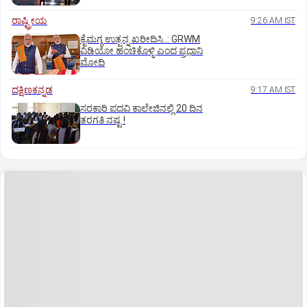
ರಾಷ್ಟ್ರೀಯ
9:26 AM IST
ಕೈಮಗ್ಗ ಉತ್ಪನ್ನ ಖರೀದಿಸಿ..: GRWM
ವಿಡಿಯೋ ಹಂಚಿಕೊಳ್ಳಿ ಎಂದ ಪ್ರಧಾನಿ
ಮೋದಿ
ದಕ್ಷಿಣಕನ್ನಡ
9:17 AM IST
ಸರಕಾರಿ ಪದವಿ ಕಾಲೇಜಿನಲ್ಲಿ 20 ದಿನ
ತರಗತಿ ನಷ್ಟ !