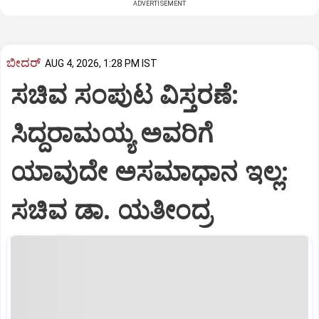
ADVERTISEMENT
ಬೀದರ್
AUG 4, 2026, 1:28 PM IST
ಸಚಿವ ಸಂಪುಟ ವಿಸ್ತರಣೆ:
ಸಿದ್ದರಾಮಯ್ಯ ಅವರಿಗೆ
ಯಾವುದೇ ಅಸಮಾಧಾನ ಇಲ್ಲ:
ಸಚಿವ ಡಾ. ಯತೀಂದ್ರ