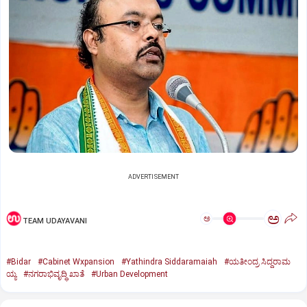
ADVERTISEMENT
ಅ
ಅ
TEAM UDAYAVANI
#Bidar
#Cabinet Wxpansion
#Yathindra Siddaramaiah
#ಯತೀಂದ್ರ ಸಿದ್ದರಾಮ
ಯ್ಯ
#ನಗರಾಭಿವೃದ್ಧಿ ಖಾತೆ
#Urban Development