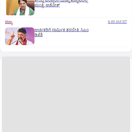
ಕೇಂದ್ರ ವರಿಷ್ಠರಿಗೆ ದುಡ್ಡು ಕೊಟ್ಟವರೆಲ್ಲ
ಮಂತ್ರಿ: ಅಶೋಕ್
ರಾಜ್ಯ
6:49 AM IST
ಅರ್ಚಕರಿಗೆ ಧಾರ್ಮಿಕ ತರಬೇತಿ: ಸಿಎಂ
ಡಿಕೆಶಿ