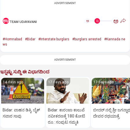
ADVERTISEMENT
ಅ
ಅ
TEAM UDAYAVANI
#Homnabad
#Bidar
#Interstate burglars
#burglars arrested
#Kannada ne
ws
ADVERTISEMENT
ಇನ್ನಷ್ಟು ಸುದ್ದಿ ಈ ವಿಭಾಗದಿಂದ
14 days ago
17 days ago
17 days ago
Bidar: ವಾಹನ ಡಿಕ್ಕಿ, ಬೈಕ್
Bidar: ಕಾರಂಜಾ ಕಾಲುವೆ
ಬೀದರ್‌ ನಲ್ಲಿ ಶ್ರೀ ಜಗನ್ನಾ
ಸವಾರ ಸಾವು
ನವೀಕರಣಕ್ಕೆ 180 ಕೋಟಿ
ದೇವರ ರಥಯಾತ್ರೆ
ರೂ.: ಸಂಪುಟ ಸಮ್ಮತಿ