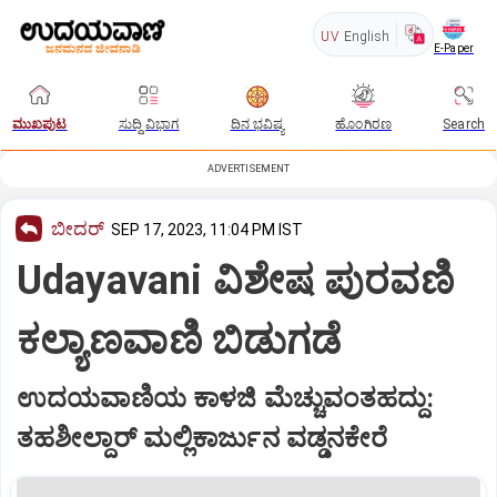
UV
English
E-Paper
ಮುಖಪುಟ
ಸುದ್ದಿ ವಿಭಾಗ
ದಿನ ಭವಿಷ್ಯ
ಹೊಂಗಿರಣ
Search
ADVERTISEMENT
ಬೀದರ್
SEP 17, 2023, 11:04 PM IST
Udayavani ವಿಶೇಷ ಪುರವಣಿ
ಕಲ್ಯಾಣವಾಣಿ ಬಿಡುಗಡೆ
ಉದಯವಾಣಿಯ ಕಾಳಜಿ ಮೆಚ್ಚುವಂತಹದ್ದು:
ತಹಶೀಲ್ದಾರ್ ಮಲ್ಲಿಕಾರ್ಜುನ ವಡ್ಡನಕೇರೆ