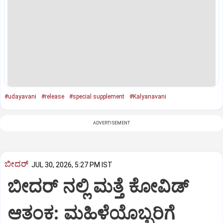
#udayavani
#release
#special supplement
#Kalyanavani
ADVERTISEMENT
ಬೀದರ್
JUL 30, 2026, 5:27 PM IST
ಬೀದರ್ ನಲ್ಲಿ ಮತ್ತೆ ಕೋವಿಡ್‌
ಆತಂಕ: ಮಹಿಳೆಯೊಬ್ಬರಿಗೆ