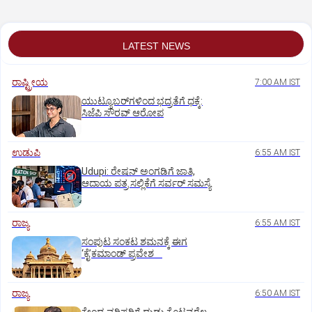
LATEST NEWS
ರಾಷ್ಟ್ರೀಯ
7:00 AM IST
ಯುಟ್ಯೂಬರ್‌ಗಳಿಂದ ಭದ್ರತೆಗೆ ಧಕ್ಕೆ:
ಸಿಜೆಪಿ ಸೌರವ್‌ ಆರೋಪ
ಉಡುಪಿ
6:55 AM IST
Udupi: ರೇಷನ್‌ ಅಂಗಡಿಗೆ ಜಾತಿ,
ಆದಾಯ ಪತ್ರ ಸಲ್ಲಿಕೆಗೆ ಸರ್ವರ್‌ ಸಮಸ್ಯೆ
ರಾಜ್ಯ
6:55 AM IST
ಸಂಪುಟ ಸಂಕಟ ಶಮನಕ್ಕೆ ಈಗ
‘ಕೈ’ಕಮಾಂಡ್‌ ಪ್ರವೇಶ
ರಾಜ್ಯ
6:50 AM IST