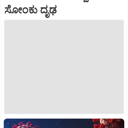
ಸೋಂಕು ದೃಢ