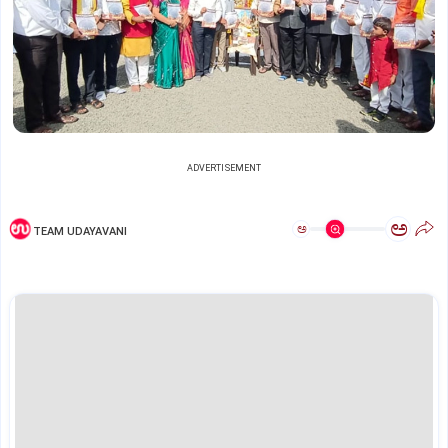
ADVERTISEMENT
ಅ
ಅ
TEAM UDAYAVANI