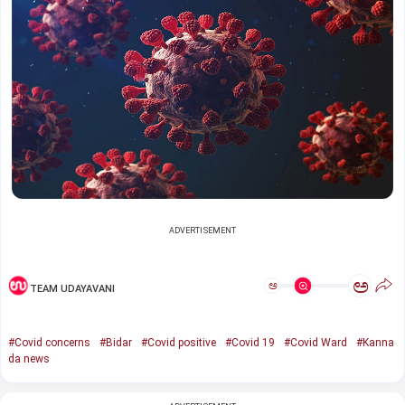
ADVERTISEMENT
ಅ
ಅ
TEAM UDAYAVANI
#Covid concerns
#Bidar
#Covid positive
#Covid 19
#Covid Ward
#Kanna
da news