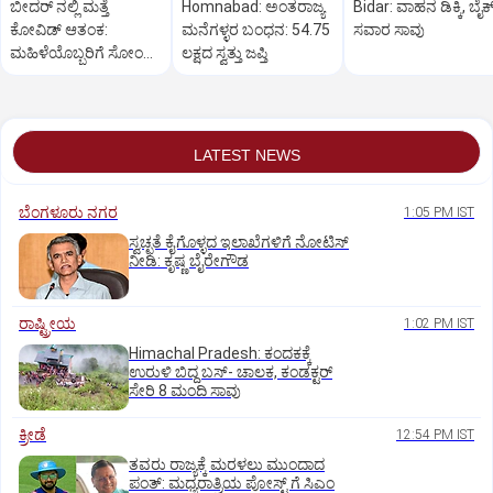
ಬೀದರ್ ನಲ್ಲಿ ಮತ್ತೆ
Homnabad: ಅಂತರಾಜ್ಯ
Bidar: ವಾಹನ ಡಿಕ್ಕಿ, ಬೈಕ
ಕೋವಿಡ್‌ ಆತಂಕ:
ಮನೆಗಳ್ಳರ ಬಂಧನ: 54.75
ಸವಾರ ಸಾವು
ಮಹಿಳೆಯೊಬ್ಬರಿಗೆ ಸೋಂಕು
ಲಕ್ಷದ ಸ್ವತ್ತು ಜಪ್ತಿ
ದೃಢ
LATEST NEWS
ಬೆಂಗಳೂರು ನಗರ
1:05 PM IST
ಸ್ವಚ್ಛತೆ ಕೈಗೊಳ್ಳದ ಇಲಾಖೆಗಳಿಗೆ ನೋಟಿಸ್‌
ನೀಡಿ: ಕೃಷ್ಣ ಬೈರೇಗೌಡ
ರಾಷ್ಟ್ರೀಯ
1:02 PM IST
Himachal Pradesh: ಕಂದಕಕ್ಕೆ
ಉರುಳಿ ಬಿದ್ದ ಬಸ್-‌ ಚಾಲಕ, ಕಂಡಕ್ಟರ್‌
ಸೇರಿ 8 ಮಂದಿ ಸಾವು
ಕ್ರೀಡೆ
12:54 PM IST
ತವರು ರಾಜ್ಯಕ್ಕೆ ಮರಳಲು ಮುಂದಾದ
ಪಂತ್:‌ ಮಧ್ಯರಾತ್ರಿಯ ಪೋಸ್ಟ್‌ ಗೆ ಸಿಎಂ