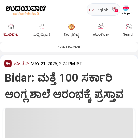
UV
English
E-Paper
ಮುಖಪುಟ
ಸುದ್ದಿ ವಿಭಾಗ
ದಿನ ಭವಿಷ್ಯ
ಹೊಂಗಿರಣ
Search
ADVERTISEMENT
ಬೀದರ್
MAY 21, 2025, 2:24 PM IST
Bidar: ಮತ್ತೆ 100 ಸರ್ಕಾರಿ
ಆಂಗ್ಲ ಶಾಲೆ ಆರಂಭಕ್ಕೆ ಪ್ರಸ್ತಾವ