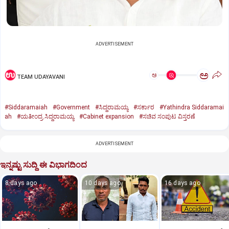
ADVERTISEMENT
ಅ
ಅ
TEAM UDAYAVANI
#Siddaramaiah
#Government
#ಸಿದ್ದರಾಮಯ್ಯ
#ಸರ್ಕಾರ
#Yathindra Siddaramai
ah
#ಯತೀಂದ್ರ ಸಿದ್ದರಾಮಯ್ಯ
#Cabinet expansion
#ಸಚಿವ ಸಂಪುಟ ವಿಸ್ತರಣೆ
ADVERTISEMENT
ಇನ್ನಷ್ಟು ಸುದ್ದಿ ಈ ವಿಭಾಗದಿಂದ
8 days ago
10 days ago
16 days ago