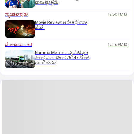
ಧಾಮಿ ಪ್ರತಿಕ್ರಿಯೆ
ಸ್ಯಾಂಡಲ್‌ವುಡ್‌
12:50 PM IST
Movie Review: ಅದೇ ಕಥೆ ಬಾಸ್‌
ಜೊತೆ!
ಬೆಂಗಳೂರು ನಗರ
12:48 PM IST
Namma Metro: ನಮ್ಮ ಮೆಟ್ರೋಗೆ
ಕೇಂದ್ರ ಸರ್ಕಾರದಿಂದ 26447 ಕೋಟಿ
ರೂ. ಬಿಡುಗಡೆ