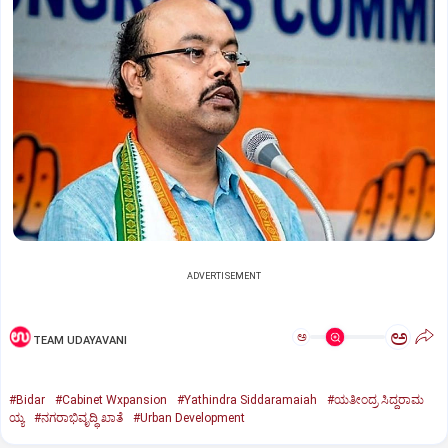
ADVERTISEMENT
ಅ
ಅ
TEAM UDAYAVANI
#Bidar
#Cabinet Wxpansion
#Yathindra Siddaramaiah
#ಯತೀಂದ್ರ ಸಿದ್ದರಾಮ
ಯ್ಯ
#ನಗರಾಭಿವೃದ್ಧಿ ಖಾತೆ
#Urban Development