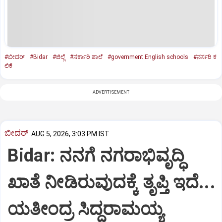
#ಬೀದರ್
#Bidar
#ಜಿಲ್ಲೆ
#ಸರ್ಕಾರಿ ಶಾಲೆ
#government English schools
#ನರ್ಸರಿ ಕ
ಲಿಕೆ
ADVERTISEMENT
ಬೀದರ್
AUG 5, 2026, 3:03 PM IST
Bidar: ನನಗೆ ನಗರಾಭಿವೃದ್ಧಿ
ಖಾತೆ ನೀಡಿರುವುದಕ್ಕೆ ತೃಪ್ತಿ ಇದೆ...
ಯತೀಂದ್ರ ಸಿದ್ದರಾಮಯ್ಯ