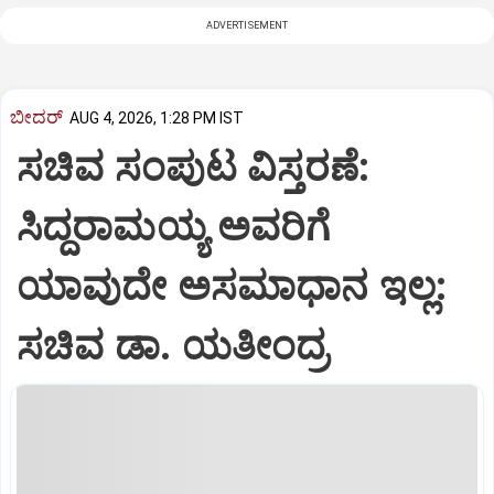
ADVERTISEMENT
ಬೀದರ್
AUG 4, 2026, 1:28 PM IST
ಸಚಿವ ಸಂಪುಟ ವಿಸ್ತರಣೆ:
ಸಿದ್ದರಾಮಯ್ಯ ಅವರಿಗೆ
ಯಾವುದೇ ಅಸಮಾಧಾನ ಇಲ್ಲ:
ಸಚಿವ ಡಾ. ಯತೀಂದ್ರ