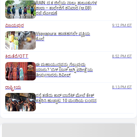
RAIN: ದ.ಕ ಜಿಲ್ಲೆಯ ನಾಲ್ಕು ತಾಲೂಕುಗಳ
ಶಾಲಾ – ಕಾಲೇಜಿಗೆ ಶನಿವಾರ (ಆ.08)
ರಜೆ ಘೋಷಣೆ
ವಿಜಯಪುರ
9:12 PM IST
Vijayapura: ಹಾಡಹಗಲೇ ವ್ಯಕ್ತಿಯ
ಕೊಲೆ
ಕಿರುತೆರೆ/OTT
8:52 PM IST
ಈ ಮಹಾಯುದ್ಧವನ್ನು ಗೆಲ್ಲುವುದು
ಯಾರು? ʼಬಿಗ್‌ ಬಾಸ್‌ ಅಗ್ನಿ ಪರೀಕ್ಷೆʼಯ
ತೀರ್ಪುಗಾರರು ರಿವೀಲ್
ರಾಷ್ಟ್ರೀಯ
8:13 PM IST
ರಸ್ತೆ ತಡೆದು ಕಾರ್ ಬಾನೆಟ್ ಮೇಲೆ ಕೇಕ್
ಕತ್ತರಿಸಿ ಹುಚ್ಚಾಟ: 10 ಮಂದಿಯ ಬಂಧನ