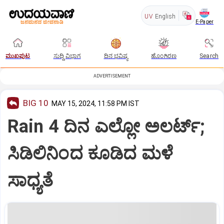
UV
English
E-Paper
ಮುಖಪುಟ
ಸುದ್ದಿ ವಿಭಾಗ
ದಿನ ಭವಿಷ್ಯ
ಹೊಂಗಿರಣ
Search
ADVERTISEMENT
BIG 10
MAY 15, 2024, 11:58 PM IST
Rain 4 ದಿನ ಎಲ್ಲೋ ಅಲರ್ಟ್‌;
ಸಿಡಿಲಿನಿಂದ ಕೂಡಿದ ಮಳೆ
ಸಾಧ್ಯತೆ