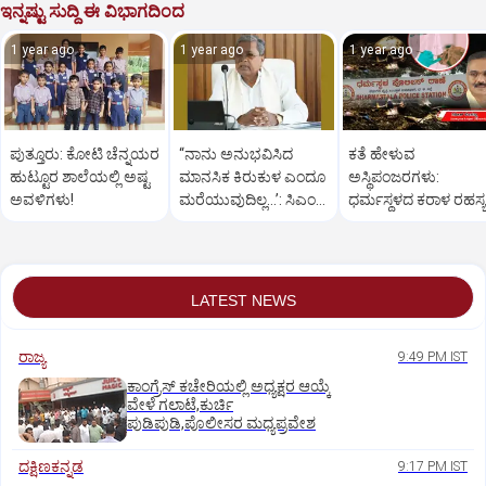
ಇನ್ನಷ್ಟು ಸುದ್ದಿ ಈ ವಿಭಾಗದಿಂದ
1 year ago
1 year ago
1 year ago
ಪುತ್ತೂರು: ಕೋಟಿ ಚೆನ್ನಯರ
“ನಾನು ಅನುಭವಿಸಿದ
ಕತೆ ಹೇಳುವ
ಹುಟ್ಟೂರ ಶಾಲೆಯಲ್ಲಿ ಅಷ್ಟ
ಮಾನಸಿಕ ಕಿರುಕುಳ ಎಂದೂ
ಅಸ್ಥಿಪಂಜರಗಳು:
ಅವಳಿಗಳು!
ಮರೆಯುವುದಿಲ್ಲ…’: ಸಿಎಂ
ಧರ್ಮಸ್ಥಳದ‌ ಕರಾಳ ರಹಸ್ಯ
ಸಿದ್ದರಾಮಯ್ಯ
ತೆರೆದಿಡಲಿದೆಯೇ ಡಿಎನ್
ಪರೀಕ್ಷೆ?
LATEST NEWS
ರಾಜ್ಯ
9:49 PM IST
ಕಾಂಗ್ರೆಸ್ ಕಚೇರಿಯಲ್ಲಿ ಅಧ್ಯಕ್ಷರ ಆಯ್ಕೆ
ವೇಳೆ ಗಲಾಟೆ,ಕುರ್ಚಿ
ಪುಡಿಪುಡಿ,ಪೊಲೀಸರ ಮಧ್ಯಪ್ರವೇಶ
ದಕ್ಷಿಣಕನ್ನಡ
9:17 PM IST