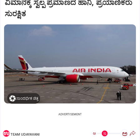
ವಿಮಾನಕ್ಕೆ ಸ್ವಲ್ಪ ಪ್ರಮಾಣದ ಹಾನಿ, ಪ್ರಯಾಣಿಕರು
ಸುರಕ್ಷಿತ
ಸಾಂದರ್ಭಿಕ ಚಿತ್ರ
ADVERTISEMENT
ಅ
ಅ
TEAM UDAYAVANI