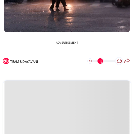
ADVERTISEMENT
ಅ
ಅ
TEAM UDAYAVANI