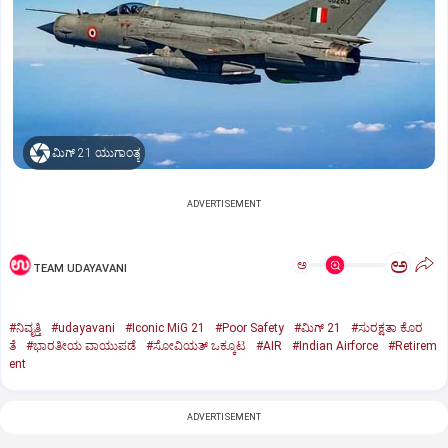
ಮಿಗ್‌ 21 ಯುಗಾಂತ್ಯ
ADVERTISEMENT
ಅ
ಅ
TEAM UDAYAVANI
#ನಿವೃತ್ತಿ
#udayavani
#Iconic MiG 21
#Poor Safety
#ಮಿಗ್‌ 21
#ಸುರಕ್ಷತಾ ಕೊರ
ತೆ
#ಭಾರತೀಯ ವಾಯುಪಡೆ
#ಸೋವಿಯತ್‌ ಒಕ್ಕೂಟ
#AIR
#Indian Airforce
#Retirem
ent
ADVERTISEMENT