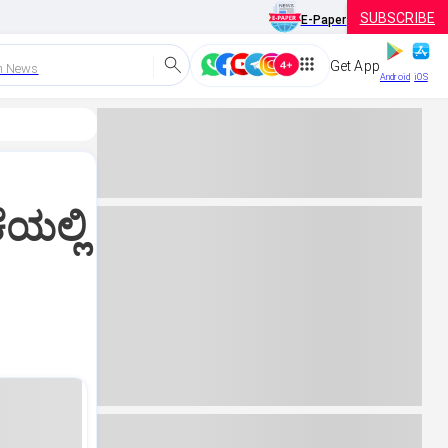
SUBSCRIBE
E-Paper
Get App
h News
Android
iOS
ಯಲ್ಲಿ