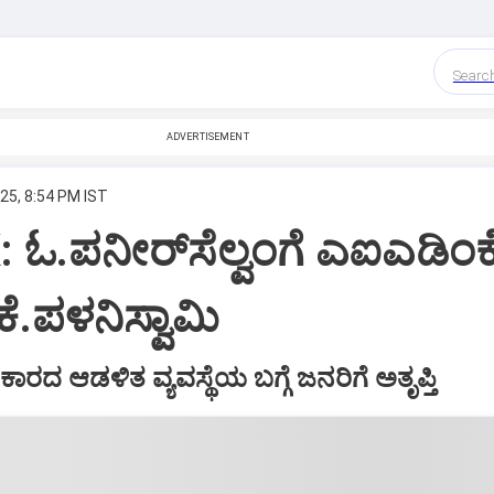
Searc
ADVERTISEMENT
25, 8:54 PM IST
ಓ.ಪನೀರ್‌ಸೆಲ್ವಂಗೆ ಎಐಎಡಿಂಕೆ
: ಕೆ.ಪಳನಿಸ್ವಾಮಿ
ರದ ಆಡಳಿತ ವ್ಯವಸ್ಥೆಯ ಬಗ್ಗೆ ಜನರಿಗೆ ಅತೃಪ್ತಿ