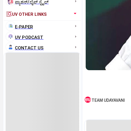
ಫ್ಯಾಶನ್/ಲೈಫ್‌ ಸ್ಟೈಲ್
UV OTHER LINKS
E-PAPER
UV PODCAST
CONTACT US
TEAM UDAYAVANI