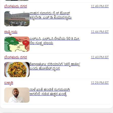
ಬೆಂಗಳೂರು ನಗರ
12:49 PM IST
ವಾಹನ ಸವಾರರು ನೈಸ್‌ ಟೋಲ್‌
ಕಟ್ಟಬೇಡಿ: ಎಚ್‌.ಡಿ.ಕುಮಾರಸ್ವಾಮಿ
ರಾಷ್ಟ್ರೀಯ
12:44 PM IST
ಎಲ್‌ಎಸಿ, ಎಲ್‌ಒಸಿ ರೇಖೆಯ 50 ಕಿ.ಮೀ.
ನೆಲ ಸೂಕ್ಷ್ಮ ವಲಯ
ಬೆಂಗಳೂರು ನಗರ
12:40 PM IST
Bengaluru: ಬಿರಿಯಾನಿಗೆ ‘ಚಟ್ನಿ ಹಾಕಿಲ್ಲ’
ಎಂದು ಹೋಟೆಲ್‌ ಧ್ವಂಸ
ಬಳ್ಳಾರಿ
12:29 PM IST
ನಾಳೆ ಖಾತೆ ಹಂಚಿಕೆ ಸುಗಮವಾಗಿ
ಆಗಲಿದೆ: ಸಚಿವ ಈಶ್ವರ ಖಂಡ್ರೆ