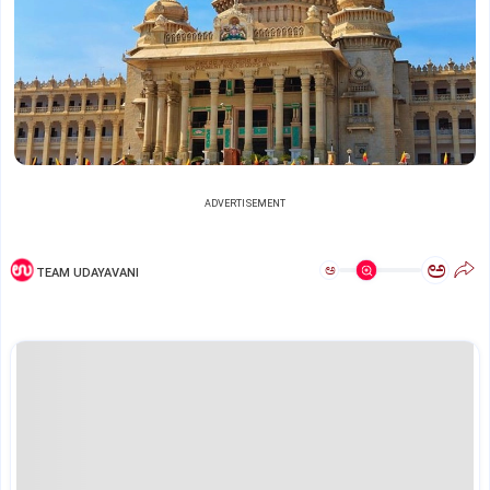
ADVERTISEMENT
ಅ
ಅ
TEAM UDAYAVANI