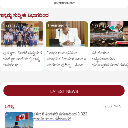
ADVERTISEMENT
ಇನ್ನಷ್ಟು ಸುದ್ದಿ ಈ ವಿಭಾಗದಿಂದ
1 year ago
1 year ago
1 year ago
ಪುತ್ತೂರು: ಕೋಟಿ ಚೆನ್ನಯರ
“ನಾನು ಅನುಭವಿಸಿದ
ಕತೆ ಹೇಳುವ
ಹುಟ್ಟೂರ ಶಾಲೆಯಲ್ಲಿ ಅಷ್ಟ
ಮಾನಸಿಕ ಕಿರುಕುಳ ಎಂದೂ
ಅಸ್ಥಿಪಂಜರಗಳು:
ಅವಳಿಗಳು!
ಮರೆಯುವುದಿಲ್ಲ…’: ಸಿಎಂ
ಧರ್ಮಸ್ಥಳದ‌ ಕರಾಳ ರಹಸ್ಯ
ಸಿದ್ದರಾಮಯ್ಯ
ತೆರೆದಿಡಲಿದೆಯೇ ಡಿಎನ್
ಪರೀಕ್ಷೆ?
LATEST NEWS
ಜಗತ್ತು
12:53 PM IST
ಕಳೆದ 6 ತಿಂಗಳಲ್ಲಿ ಕೆನಡಾದಿಂದ 3,323
ಭಾರತೀಯರು ಗಡೀಪಾರು!