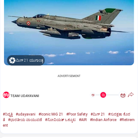
ಮಿಗ್‌ 21 ಯುಗಾಂತ್ಯ
ADVERTISEMENT
ಅ
ಅ
TEAM UDAYAVANI
#ನಿವೃತ್ತಿ
#udayavani
#Iconic MiG 21
#Poor Safety
#ಮಿಗ್‌ 21
#ಸುರಕ್ಷತಾ ಕೊರ
ತೆ
#ಭಾರತೀಯ ವಾಯುಪಡೆ
#ಸೋವಿಯತ್‌ ಒಕ್ಕೂಟ
#AIR
#Indian Airforce
#Retirem
ent