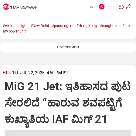
ಅ
ಅ
TEAM UDAYAVANI
#Air India flight
#New Delhi
#passengers
#Hong Kong
#caught fire
#auxili
ary power unit
ADVERTISEMENT
BIG 10
JUL 22, 2025, 4:50 PM IST
MiG 21 Jet: ಇತಿಹಾಸದ ಪುಟ
ಸೇರಲಿದೆ “ಹಾರುವ ಶವಪಟ್ಟಿಗೆ
ಕುಖ್ಯಾತಿಯ IAF ಮಿಗ್‌ 21