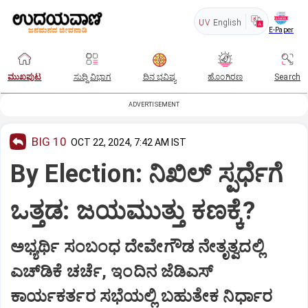
UV
English
E-Paper
ಮುಖಪುಟ
ಸುದ್ದಿ ವಿಭಾಗ
ದಿನ ಭವಿಷ್ಯ
ಹೊಂಗಿರಣ
Search
ADVERTISEMENT
BIG 10
OCT 22, 2024, 7:42 AM IST
By Election: ನಿಖಿಲ್‌ ಸ್ಪರ್ಧೆಗೆ
ಒತ್ತಡ: ಜಯಮುತ್ತು ಕಣಕ್ಕೆ?
ಅಭ್ಯರ್ಥಿ ಸಂಬಂಧ ದೇವೇಗೌಡ ನೇತೃತ್ವದಲ್ಲಿ
ಎಚ್‌ಡಿಕೆ ಚರ್ಚೆ, ಇಂದಿನ ಜೆಡಿಎಸ್‌
ಕಾರ್ಯಕರ್ತರ ಸಭೆಯಲ್ಲಿ ಬಹುತೇಕ ನಿರ್ಧಾರ