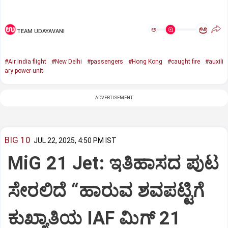
ಅ
ಅ
TEAM UDAYAVANI
#Air India flight
#New Delhi
#passengers
#Hong Kong
#caught fire
#auxili
ary power unit
ADVERTISEMENT
BIG 10
JUL 22, 2025, 4:50 PM IST
MiG 21 Jet: ಇತಿಹಾಸದ ಪುಟ
ಸೇರಲಿದೆ “ಹಾರುವ ಶವಪಟ್ಟಿಗೆ
ಕುಖ್ಯಾತಿಯ IAF ಮಿಗ್‌ 21