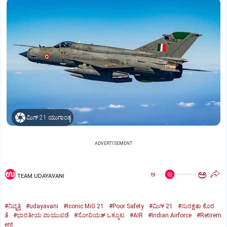
ಮಿಗ್‌ 21 ಯುಗಾಂತ್ಯ
ADVERTISEMENT
ಅ
ಅ
TEAM UDAYAVANI
#ನಿವೃತ್ತಿ
#udayavani
#Iconic MiG 21
#Poor Safety
#ಮಿಗ್‌ 21
#ಸುರಕ್ಷತಾ ಕೊರ
ತೆ
#ಭಾರತೀಯ ವಾಯುಪಡೆ
#ಸೋವಿಯತ್‌ ಒಕ್ಕೂಟ
#AIR
#Indian Airforce
#Retirem
ent