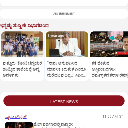
ADVERTISEMENT
ಇನ್ನಷ್ಟು ಸುದ್ದಿ ಈ ವಿಭಾಗದಿಂದ
1 year ago
1 year ago
1 year ago
ಪುತ್ತೂರು: ಕೋಟಿ ಚೆನ್ನಯರ
“ನಾನು ಅನುಭವಿಸಿದ
ಕತೆ ಹೇಳುವ
ಹುಟ್ಟೂರ ಶಾಲೆಯಲ್ಲಿ ಅಷ್ಟ
ಮಾನಸಿಕ ಕಿರುಕುಳ ಎಂದೂ
ಅಸ್ಥಿಪಂಜರಗಳು:
ಅವಳಿಗಳು!
ಮರೆಯುವುದಿಲ್ಲ…’: ಸಿಎಂ
ಧರ್ಮಸ್ಥಳದ‌ ಕರಾಳ ರಹಸ್ಯ
ಸಿದ್ದರಾಮಯ್ಯ
ತೆರೆದಿಡಲಿದೆಯೇ ಡಿಎನ್
ಪರೀಕ್ಷೆ?
LATEST NEWS
ಸ್ಯಾಂಡಲ್‌ವುಡ್‌
11:55 AM IST
ಹೊಸ ವರ್ಶನ್‌ನಲ್ಲಿ ಪುಷ್ಕರ್‌: