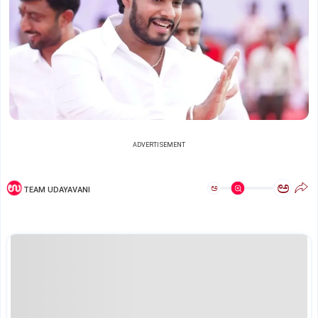
ADVERTISEMENT
ಅ
ಅ
TEAM UDAYAVANI