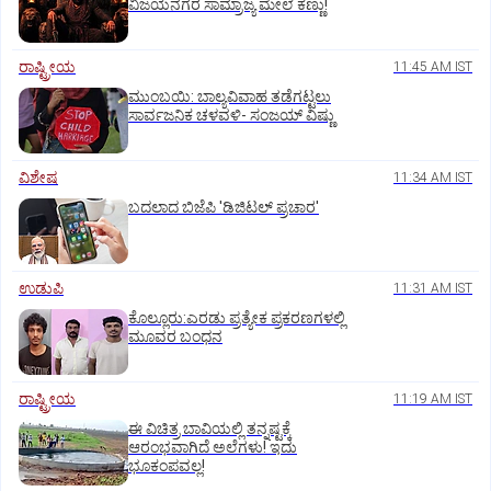
ವಿಜಯನಗರ ಸಾಮ್ರಾಜ್ಯ ಮೇಲೆ ಕಣ್ಣು!
ರಾಷ್ಟ್ರೀಯ
11:45 AM IST
ಮುಂಬಯಿ: ಬಾಲ್ಯವಿವಾಹ ತಡೆಗಟ್ಟಲು
ಸಾರ್ವಜನಿಕ ಚಳವಳಿ- ಸಂಜಯ್‌ ವಿಷ್ಣು
ವಿಶೇಷ
11:34 AM IST
ಬದಲಾದ ಬಿಜೆಪಿ 'ಡಿಜಿಟಲ್‌ ಪ್ರಚಾರ'
ಉಡುಪಿ
11:31 AM IST
ಕೊಲ್ಲೂರು:ಎರಡು ಪ್ರತ್ಯೇಕ ಪ್ರಕರಣಗಳಲ್ಲಿ
ಮೂವರ ಬಂಧನ
ರಾಷ್ಟ್ರೀಯ
11:19 AM IST
ಈ ವಿಚಿತ್ರ ಬಾವಿಯಲ್ಲಿ ತನ್ನಷ್ಟಕ್ಕೆ
ಆರಂಭವಾಗಿದೆ ಅಲೆಗಳು! ಇದು
ಭೂಕಂಪವಲ್ಲ!