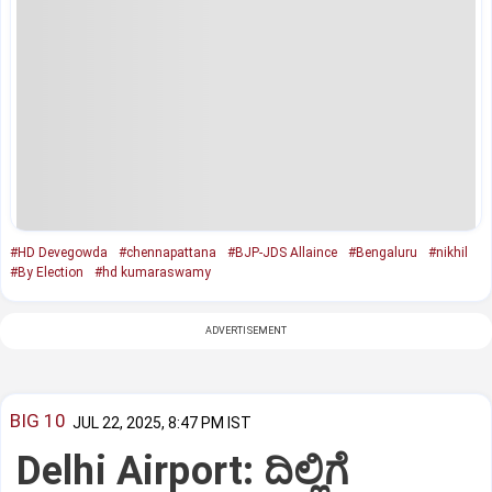
#HD Devegowda
#chennapattana
#BJP-JDS Allaince
#Bengaluru
#nikhil
#By Election
#hd kumaraswamy
ADVERTISEMENT
BIG 10
JUL 22, 2025, 8:47 PM IST
Delhi Airport: ದಿಲ್ಲಿಗೆ