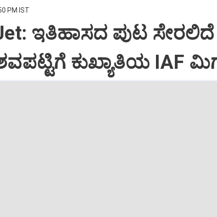
:50 PM IST
Jet: ಇತಿಹಾಸದ ಪುಟ ಸೇರಲಿದೆ
ವಪಟ್ಟಿಗೆ ಕುಖ್ಯಾತಿಯ IAF ಮಿಗ