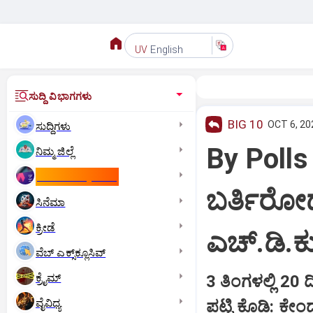
English
UV
ಸುದ್ದಿ ವಿಭಾಗಗಳು
BIG 10
OCT 6, 20
ಸುದ್ದಿಗಳು
By Polls
ನಿಮ್ಮ ಜಿಲ್ಲೆ
ಕಾಮನ್‌ ವೆಲ್ತ್‌ ಗೇಮ್ಸ್‌
ಬರ್ತಿರೋದು
ಸಿನೆಮಾ
ಕ್ರೀಡೆ
ಎಚ್‌.ಡಿ.
ವೆಬ್ ಎಕ್ಸ್‌ಕ್ಲೂಸಿವ್
ಕ್ರೈಮ್
3 ತಿಂಗಳಲ್ಲಿ 20 
ವೈವಿಧ್ಯ
ಪಟ್ಟಿ ಕೊಡಿ: ಕೇಂ