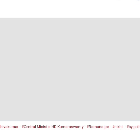
hivakumar
#Central Minister HD Kumaraswamy
#Ramanagar
#nikhil
#by poll