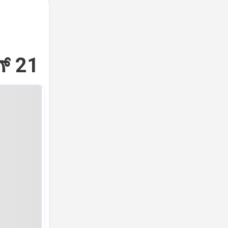
್‌ 21