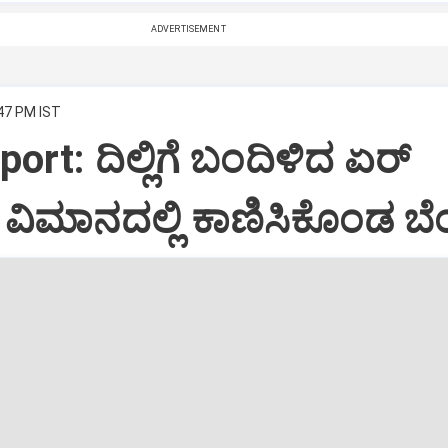
ADVERTISEMENT
:47 PM IST
port: ದಿಲ್ಲಿಗೆ ಬಂದಿಳಿದ ಏರ್‌
ಿಮಾನದಲ್ಲಿ ಕಾಣಿಸಿಕೊಂಡ ಬೆಂ