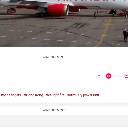
ADVERTISEMENT
ಅ
#passengers
#Hong Kong
#caught fire
#auxiliary power unit
ADVERTISEMENT