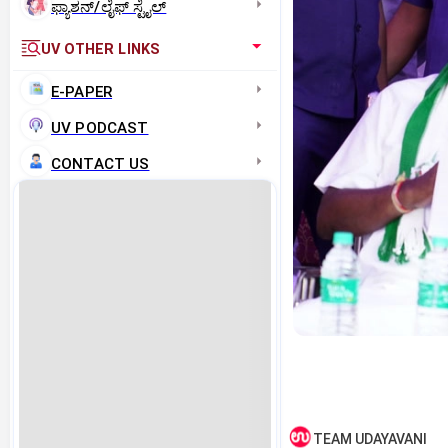
ಫ್ಯಾಶನ್/ಲೈಫ್‌ ಸ್ಟೈಲ್
UV OTHER LINKS
E-PAPER
UV PODCAST
CONTACT US
TEAM UDAYAVANI