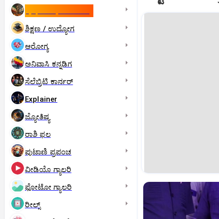
ಇಸ್ರೇಲ್- ಇರಾನ್‌ ಯುದ್ಧ
ಶಿಕ್ಷಣ / ಉದ್ಯೋಗ
ಆರೋಗ್ಯ
ಅನಿವಾಸಿ ಕನ್ನಡಿಗ
ಸೆಲೆಬ್ರಿಟಿ ಕಾರ್ನರ್‌
Explainer
ಜ್ಯೋತಿಷ್ಯ
ರಾಶಿ ಫಲ
ಪುಟಾಣಿ ಪ್ರಪಂಚ
ವೀಡಿಯೊ ಗ್ಯಾಲರಿ
ಫೋಟೋ ಗ್ಯಾಲರಿ
ರೀಲ್ಸ್