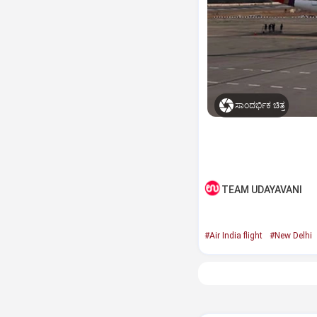
ಸಾಂದರ್ಭಿಕ ಚಿತ್ರ
TEAM UDAYAVANI
#Air India flight
#New Delhi