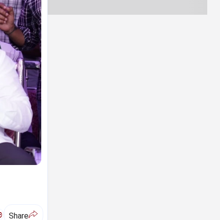
ಅ
Share