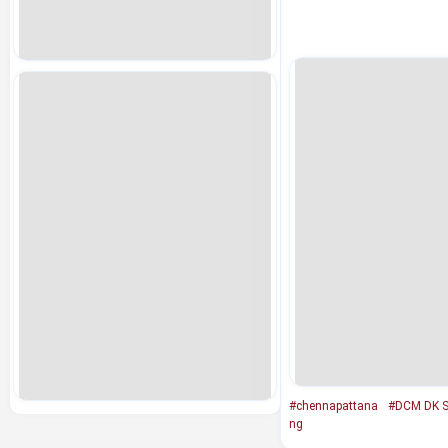
#chennapattana
#DCM DK S
ng