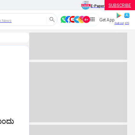
SUBSCRIBE
E-Paper
Get App
h News
Android
iOS
 ಬಂದು