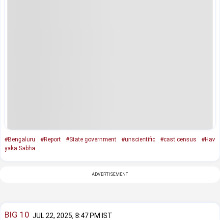
#Bengaluru
#Report
#State government
#unscientific
#cast census
#Hav
yaka Sabha
ADVERTISEMENT
BIG 10
JUL 22, 2025, 8:47 PM IST