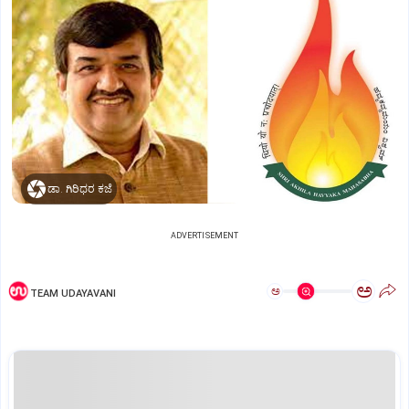
ಡಾ. ಗಿರಿಧರ ಕಜೆ
ADVERTISEMENT
ಅ
ಅ
TEAM UDAYAVANI