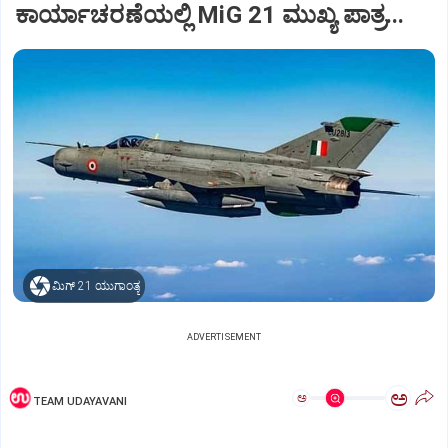
ಕಾರ್ಯಾಚರಣೆಯಲ್ಲಿ MiG 21 ಮುಖ್ಯ ಪಾತ್ರ...
ಮಿಗ್‌ 21 ಯುಗಾಂತ್ಯ
ADVERTISEMENT
ಅ
ಅ
TEAM UDAYAVANI