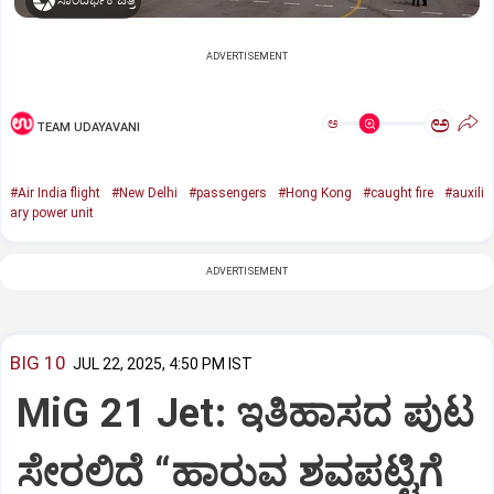
ಸಾಂದರ್ಭಿಕ ಚಿತ್ರ
ADVERTISEMENT
ಅ
ಅ
TEAM UDAYAVANI
#Air India flight
#New Delhi
#passengers
#Hong Kong
#caught fire
#auxili
ary power unit
ADVERTISEMENT
BIG 10
JUL 22, 2025, 4:50 PM IST
MiG 21 Jet: ಇತಿಹಾಸದ ಪುಟ
ಸೇರಲಿದೆ “ಹಾರುವ ಶವಪಟ್ಟಿಗೆ