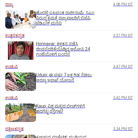
ರಾಜ್ಯ
4:08 PM IST
ಹೊರಟ್ಟಿ ಬಲವಂತ ರಾಜೀನಾಮೆ: ಸಿಎಂ
ವಿರುದ್ಧ ಕ್ರಮಕ್ಕೆ ರಾಜ್ಯಪಾಲರಿಗೆ ಬಿಜೆಪಿ,
ಜೆಡಿಎಸ್ ಮನವಿ
ಉತ್ತರಕನ್ನಡ
3:57 PM IST
Honnavar: ಕಳ್ಳತನ ನಡೆಸಿ
ಜೀವಬೆದರಿಕೆಯೊಡ್ಡಿದ್ದ ಆರೋಪಿ 24
ಗಂಟೆಯೊಳಗೆ ಬಂಧನ
ಉಡುಪಿ
3:47 PM IST
Udupi: ಈ ವರ್ಷ 7 ಲಕ್ಷ ಗಿಡ ನೆಡಲು
ಅರಣ್ಯ ಇಲಾಖೆ ಯೋಜನೆ
ಉಡುಪಿ
3:42 PM IST
Kaup: ವಿಶ್ವ ಮಟ್ಟದ ಬೀಚ್‌ಗಳಿಗೆ
ಹದಗೆಟ್ಟ ರಸ್ತೆಗಳು!
ದಕ್ಷಿಣಕನ್ನಡ
3:34 PM IST
ಕೃಷ್ಣಾಪುರ ಮಾರ್ಕೆಟ್‌: ಮುಗಿಯದ