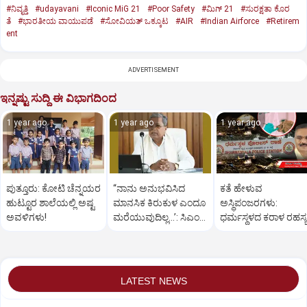
#ನಿವೃತ್ತಿ
#udayavani
#Iconic MiG 21
#Poor Safety
#ಮಿಗ್‌ 21
#ಸುರಕ್ಷತಾ ಕೊರ
ತೆ
#ಭಾರತೀಯ ವಾಯುಪಡೆ
#ಸೋವಿಯತ್‌ ಒಕ್ಕೂಟ
#AIR
#Indian Airforce
#Retirem
ent
ADVERTISEMENT
ಇನ್ನಷ್ಟು ಸುದ್ದಿ ಈ ವಿಭಾಗದಿಂದ
1 year ago
1 year ago
1 year ago
ಪುತ್ತೂರು: ಕೋಟಿ ಚೆನ್ನಯರ
“ನಾನು ಅನುಭವಿಸಿದ
ಕತೆ ಹೇಳುವ
ಹುಟ್ಟೂರ ಶಾಲೆಯಲ್ಲಿ ಅಷ್ಟ
ಮಾನಸಿಕ ಕಿರುಕುಳ ಎಂದೂ
ಅಸ್ಥಿಪಂಜರಗಳು:
ಅವಳಿಗಳು!
ಮರೆಯುವುದಿಲ್ಲ…’: ಸಿಎಂ
ಧರ್ಮಸ್ಥಳದ‌ ಕರಾಳ ರಹಸ್ಯ
ಸಿದ್ದರಾಮಯ್ಯ
ತೆರೆದಿಡಲಿದೆಯೇ ಡಿಎನ್
ಪರೀಕ್ಷೆ?
LATEST NEWS