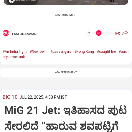
ಸಾಂದರ್ಭಿಕ ಚಿತ್ರ
ADVERTISEMENT
ಅ
ಅ
TEAM UDAYAVANI
#Air India flight
#New Delhi
#passengers
#Hong Kong
#caught fire
#auxili
ary power unit
ADVERTISEMENT
BIG 10
JUL 22, 2025, 4:50 PM IST
MiG 21 Jet: ಇತಿಹಾಸದ ಪುಟ
ಸೇರಲಿದೆ “ಹಾರುವ ಶವಪಟ್ಟಿಗೆ