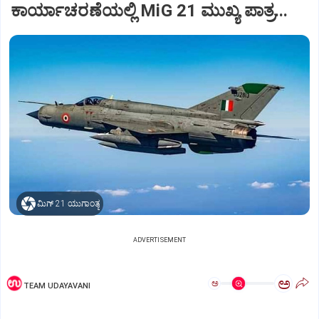
ಕಾರ್ಯಾಚರಣೆಯಲ್ಲಿ MiG 21 ಮುಖ್ಯ ಪಾತ್ರ...
ಮಿಗ್‌ 21 ಯುಗಾಂತ್ಯ
ADVERTISEMENT
ಅ
ಅ
TEAM UDAYAVANI