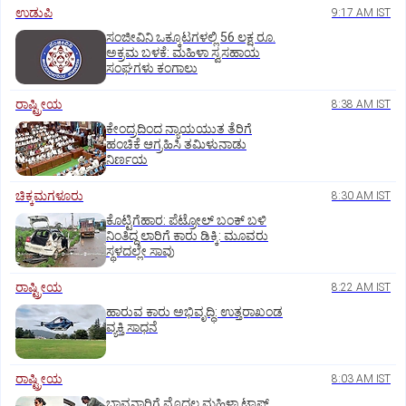
ಉಡುಪಿ
9:17 AM IST
ಸಂಜೀವಿನಿ ಒಕ್ಕೂಟಗಳಲ್ಲಿ 56 ಲಕ್ಷ ರೂ.
ಅಕ್ರಮ ಬಳಕೆ: ಮಹಿಳಾ ಸ್ವಸಹಾಯ
ಸಂಘಗಳು ಕಂಗಾಲು
ರಾಷ್ಟ್ರೀಯ
8:38 AM IST
ಕೇಂದ್ರದಿಂದ ನ್ಯಾಯಯುತ ತೆರಿಗೆ
ಹಂಚಿಕೆ ಆಗ್ರಹಿಸಿ ತಮಿಳುನಾಡು
ನಿರ್ಣಯ
ಚಿಕ್ಕಮಗಳೂರು
8:30 AM IST
ಕೊಟ್ಟಿಗೆಹಾರ: ಪೆಟ್ರೋಲ್ ಬಂಕ್ ಬಳಿ
ನಿಂತಿದ್ದ ಲಾರಿಗೆ ಕಾರು ಡಿಕ್ಕಿ: ಮೂವರು
ಸ್ಥಳದಲ್ಲೇ ಸಾವು
ರಾಷ್ಟ್ರೀಯ
8:22 AM IST
ಹಾರುವ ಕಾರು ಅಭಿವೃದ್ಧಿ: ಉತ್ತರಾಖಂಡ
ವ್ಯಕ್ತಿ ಸಾಧನೆ
ರಾಷ್ಟ್ರೀಯ
8:03 AM IST
ಭಾವನಾರಿಗೆ ಮೊದಲ ಮಹಿಳಾ ಟಾಪ್‌