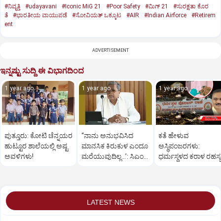
#ನಿವೃತ್ತಿ
#udayavani
#Iconic MiG 21
#Poor Safety
#ಮಿಗ್‌ 21
#ಸುರಕ್ಷತಾ ಕೊರ
ತೆ
#ಭಾರತೀಯ ವಾಯುಪಡೆ
#ಸೋವಿಯತ್‌ ಒಕ್ಕೂಟ
#AIR
#Indian Airforce
#Retirem
ent
ADVERTISEMENT
ಇನ್ನಷ್ಟು ಸುದ್ದಿ ಈ ವಿಭಾಗದಿಂದ
1 year ago
1 year ago
1 year ago
ಪುತ್ತೂರು: ಕೋಟಿ ಚೆನ್ನಯರ
“ನಾನು ಅನುಭವಿಸಿದ
ಕತೆ ಹೇಳುವ
ಹುಟ್ಟೂರ ಶಾಲೆಯಲ್ಲಿ ಅಷ್ಟ
ಮಾನಸಿಕ ಕಿರುಕುಳ ಎಂದೂ
ಅಸ್ಥಿಪಂಜರಗಳು:
ಅವಳಿಗಳು!
ಮರೆಯುವುದಿಲ್ಲ…’: ಸಿಎಂ
ಧರ್ಮಸ್ಥಳದ‌ ಕರಾಳ ರಹಸ್ಯ
ಸಿದ್ದರಾಮಯ್ಯ
ತೆರೆದಿಡಲಿದೆಯೇ ಡಿಎನ್
ಪರೀಕ್ಷೆ?
LATEST NEWS