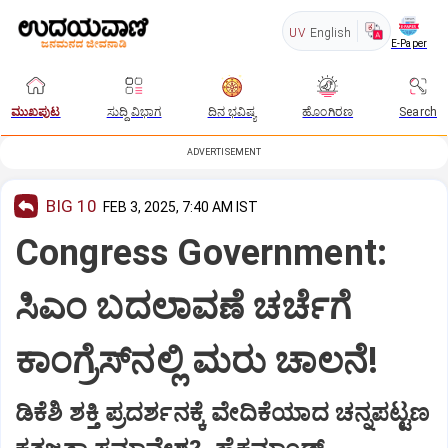
UV
English
E-Paper
ಮುಖಪುಟ
ಸುದ್ದಿ ವಿಭಾಗ
ದಿನ ಭವಿಷ್ಯ
ಹೊಂಗಿರಣ
Search
ADVERTISEMENT
BIG 10
FEB 3, 2025, 7:40 AM IST
Congress Government:
ಸಿಎಂ ಬದಲಾವಣೆ ಚರ್ಚೆಗೆ
ಕಾಂಗ್ರೆಸ್‌ನಲ್ಲಿ ಮರು ಚಾಲನೆ!
ಡಿಕೆಶಿ ಶಕ್ತಿ ಪ್ರದರ್ಶನಕ್ಕೆ ವೇದಿಕೆಯಾದ ಚನ್ನಪಟ್ಟಣ