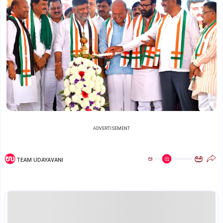
ADVERTISEMENT
ಅ
ಅ
TEAM UDAYAVANI