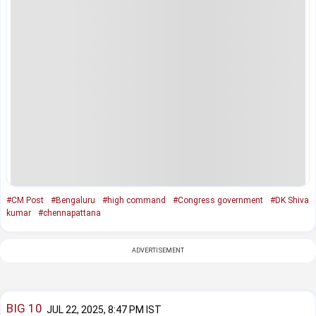
#CM Post
#Bengaluru
#high command
#Congress government
#DK Shiva
kumar
#chennapattana
ADVERTISEMENT
BIG 10
JUL 22, 2025, 8:47 PM IST