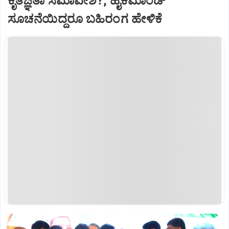
ಕೃತಜ್ಞತಾ ಸಮಾವೇಶ?, ಹೈಕಮಾಂಡ್‌
ಸೂಚನೆಯಿದ್ದರೂ ಬಹಿರಂಗ ಹೇಳಿಕೆ