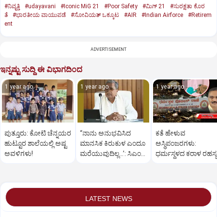
#ನಿವೃತ್ತಿ
#udayavani
#Iconic MiG 21
#Poor Safety
#ಮಿಗ್‌ 21
#ಸುರಕ್ಷತಾ ಕೊರ
ತೆ
#ಭಾರತೀಯ ವಾಯುಪಡೆ
#ಸೋವಿಯತ್‌ ಒಕ್ಕೂಟ
#AIR
#Indian Airforce
#Retirem
ent
ADVERTISEMENT
ಇನ್ನಷ್ಟು ಸುದ್ದಿ ಈ ವಿಭಾಗದಿಂದ
1 year ago
1 year ago
1 year ago
ಪುತ್ತೂರು: ಕೋಟಿ ಚೆನ್ನಯರ
“ನಾನು ಅನುಭವಿಸಿದ
ಕತೆ ಹೇಳುವ
ಹುಟ್ಟೂರ ಶಾಲೆಯಲ್ಲಿ ಅಷ್ಟ
ಮಾನಸಿಕ ಕಿರುಕುಳ ಎಂದೂ
ಅಸ್ಥಿಪಂಜರಗಳು:
ಅವಳಿಗಳು!
ಮರೆಯುವುದಿಲ್ಲ…’: ಸಿಎಂ
ಧರ್ಮಸ್ಥಳದ‌ ಕರಾಳ ರಹಸ್ಯ
ಸಿದ್ದರಾಮಯ್ಯ
ತೆರೆದಿಡಲಿದೆಯೇ ಡಿಎನ್
ಪರೀಕ್ಷೆ?
LATEST NEWS