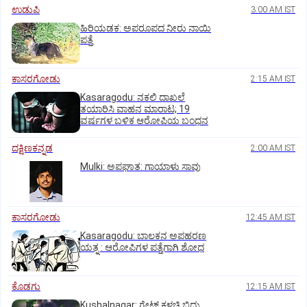
ಉಡುಪಿ
3:00 AM IST
ಹಿರಿಯಡಕ: ಅಪರೂಪದ ನೀರು ನಾಯಿ
ಪತ್ತೆ
ಕಾಸರಗೋಡು
2:15 AM IST
Kasaragodu: ನಕಲಿ ದಾಖಲೆ
ತಯಾರಿಸಿ ವಾಹನ ಮಾರಾಟ; 19
ವರ್ಷಗಳ ಬಳಿಕ ಆರೋಪಿಯ ಬಂಧನ
ದಕ್ಷಿಣಕನ್ನಡ
2:00 AM IST
Mulki: ಅಪಘಾತ: ಗಾಯಾಳು ಸಾವು
ಕಾಸರಗೋಡು
12:45 AM IST
Kasaragodu: ಬಾಲಕನ ಅಪಹರಣ
ಯತ್ನ : ಆರೋಪಿಗಳ ಪತ್ತೆಗಾಗಿ ಶೋಧ
ಕೊಡಗು
12:15 AM IST
Kushalnagar: ಗೇಟ್ ಕಳಚಿ ಬಿದ್ದು