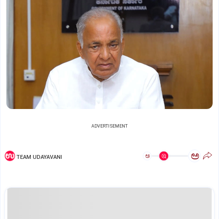
ADVERTISEMENT
ಅ
ಅ
TEAM UDAYAVANI