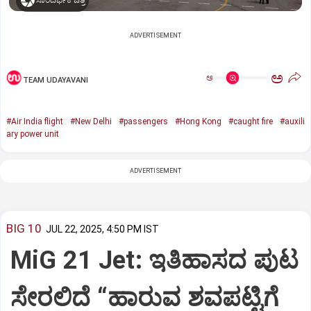
ಸಾಂದರ್ಭಿಕ ಚಿತ್ರ
ADVERTISEMENT
ಅ
ಅ
TEAM UDAYAVANI
#Air India flight
#New Delhi
#passengers
#Hong Kong
#caught fire
#auxili
ary power unit
ADVERTISEMENT
BIG 10
JUL 22, 2025, 4:50 PM IST
MiG 21 Jet: ಇತಿಹಾಸದ ಪುಟ
ಸೇರಲಿದೆ “ಹಾರುವ ಶವಪಟ್ಟಿಗೆ