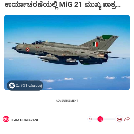
ಕಾರ್ಯಾಚರಣೆಯಲ್ಲಿ MiG 21 ಮುಖ್ಯ ಪಾತ್ರ...
ಮಿಗ್‌ 21 ಯುಗಾಂತ್ಯ
ADVERTISEMENT
ಅ
ಅ
TEAM UDAYAVANI