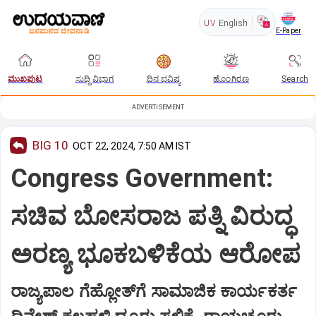
UV
English
E-Paper
ಮುಖಪುಟ
ಸುದ್ದಿ ವಿಭಾಗ
ದಿನ ಭವಿಷ್ಯ
ಹೊಂಗಿರಣ
Search
ADVERTISEMENT
BIG 10
OCT 22, 2024, 7:50 AM IST
Congress Government:
ಸಚಿವ ಬೋಸರಾಜ ಪತ್ನಿ ವಿರುದ್ಧ
ಅರಣ್ಯ ಭೂಕಬಳಿಕೆಯ ಆರೋಪ
ರಾಜ್ಯಪಾಲ ಗೆಹ್ಲೋತ್‌ಗೆ ಸಾಮಾಜಿಕ ಕಾರ್ಯಕರ್ತ