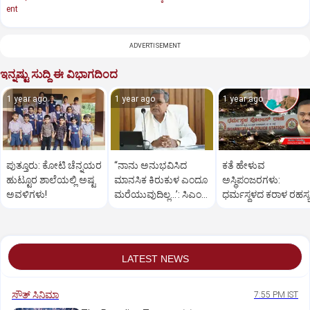
ent
ADVERTISEMENT
ಇನ್ನಷ್ಟು ಸುದ್ದಿ ಈ ವಿಭಾಗದಿಂದ
1 year ago
1 year ago
1 year ago
ಪುತ್ತೂರು: ಕೋಟಿ ಚೆನ್ನಯರ
“ನಾನು ಅನುಭವಿಸಿದ
ಕತೆ ಹೇಳುವ
ಹುಟ್ಟೂರ ಶಾಲೆಯಲ್ಲಿ ಅಷ್ಟ
ಮಾನಸಿಕ ಕಿರುಕುಳ ಎಂದೂ
ಅಸ್ಥಿಪಂಜರಗಳು:
ಅವಳಿಗಳು!
ಮರೆಯುವುದಿಲ್ಲ…’: ಸಿಎಂ
ಧರ್ಮಸ್ಥಳದ‌ ಕರಾಳ ರಹಸ್ಯ
ಸಿದ್ದರಾಮಯ್ಯ
ತೆರೆದಿಡಲಿದೆಯೇ ಡಿಎನ್
ಪರೀಕ್ಷೆ?
LATEST NEWS
ಸೌತ್‌ ಸಿನಿಮಾ
7:55 PM IST