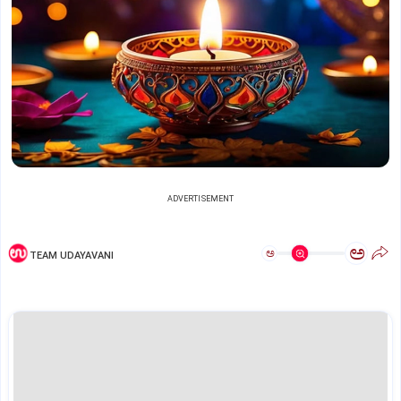
ADVERTISEMENT
ಅ
ಅ
TEAM UDAYAVANI