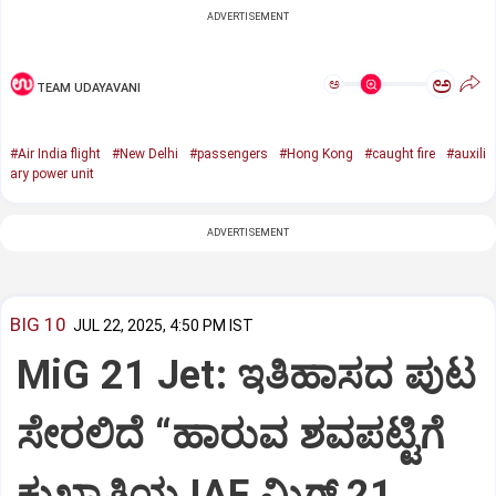
ADVERTISEMENT
ಅ
ಅ
TEAM UDAYAVANI
#Air India flight
#New Delhi
#passengers
#Hong Kong
#caught fire
#auxili
ary power unit
ADVERTISEMENT
BIG 10
JUL 22, 2025, 4:50 PM IST
MiG 21 Jet: ಇತಿಹಾಸದ ಪುಟ
ಸೇರಲಿದೆ “ಹಾರುವ ಶವಪಟ್ಟಿಗೆ
ಕುಖ್ಯಾತಿಯ IAF ಮಿಗ್‌ 21