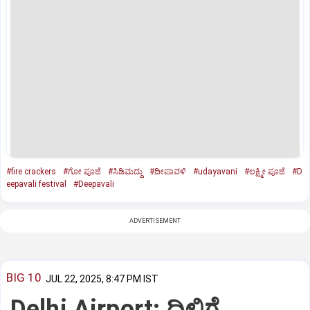
#fire crackers
#ಗೋ ಪೂಜೆ
#ಸಿಡಿಮದ್ದು
#ದೀಪಾವಳಿ
#udayavani
#ಲಕ್ಷ್ಮೀ ಪೂಜೆ
#D
eepavali festival
#Deepavali
ADVERTISEMENT
BIG 10
JUL 22, 2025, 8:47 PM IST
Delhi Airport: ದಿಲ್ಲಿಗೆ