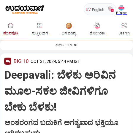
UV
English
E-Paper
ಮುಖಪುಟ
ಸುದ್ದಿ ವಿಭಾಗ
ದಿನ ಭವಿಷ್ಯ
ಹೊಂಗಿರಣ
Search
ADVERTISEMENT
BIG 10
OCT 31, 2024, 5:44 PM IST
Deepavali: ಬೆಳಕು ಅರಿವಿನ
ಮೂಲ-ಸಕಲ ಜೀವಿಗಳಿಗೂ
ಬೇಕು ಬೆಳಕು!
ಅಂತರಂಗದ ಬದುಕಿಗೆ ಅಗತ್ಯವಾದ ಭಕ್ತಿಯೂ