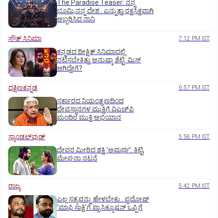
The Paradise Teaser: ನನ್ನ
ಭೂಮಿ,ನನ್ನ ದೇಶ.. ಎನ್ನುತ್ತಾ ರಕ್ತಸಿಕ್ತವಾಗಿ
ಅಬ್ಬರಿಸಿದ ನಾನಿ
ಸೌತ್‌ ಸಿನಿಮಾ
7:12 PM IST
ಕನ್ನಡದ ದೀಕ್ಷಿತ್‌ ಸಿನಿಮಾದಲ್ಲಿ
ನಟಿಸಬೇಕಿತ್ತು ಅನುಷ್ಕಾ ಶೆಟ್ಟಿ: ಮಿಸ್‌
ಆಗಿದ್ದೇಗೆ?
ದಕ್ಷಿಣಕನ್ನಡ
6:57 PM IST
ಸರ್ಕಾರದ ನಿಯಂತ್ರಣದಿಂದ
ದೇವಸ್ಥಾನಗಳ ಮುಕ್ತಿಗೆ ವಿಎಚ್‌ಪಿ
ಮಂದಿರ ಮುಕ್ತಿ ಅಭಿಯಾನ
ಸ್ಯಾಂಡಲ್‌ವುಡ್‌
5:58 PM IST
ದೇವರ ಮೀರಿದ ಶಕ್ತಿ ʼಅಮರ್ಥʼ: ಕಿಟ್ಟಿ,
ಮೇಘನಾ ನಟನೆ
ರಾಜ್ಯ
5:42 PM IST
ಎಲ್ಲ ಸತ್ಯವನ್ನು ಹೇಳಬೇಕು.. ಪ್ರದೋಷ್‌
ʼಮಾಫಿ ಸಾಕ್ಷಿʼಗೆ ಪ್ರಾಸಿಕ್ಯೂಷನ್ ಒಪ್ಪಿಗೆ