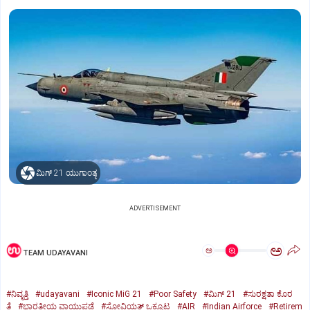
ಮಿಗ್‌ 21 ಯುಗಾಂತ್ಯ
ADVERTISEMENT
ಅ
ಅ
TEAM UDAYAVANI
#ನಿವೃತ್ತಿ
#udayavani
#Iconic MiG 21
#Poor Safety
#ಮಿಗ್‌ 21
#ಸುರಕ್ಷತಾ ಕೊರ
ತೆ
#ಭಾರತೀಯ ವಾಯುಪಡೆ
#ಸೋವಿಯತ್‌ ಒಕ್ಕೂಟ
#AIR
#Indian Airforce
#Retirem