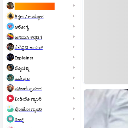
ಇಸ್ರೇಲ್- ಇರಾನ್‌ ಯುದ್ಧ
ಶಿಕ್ಷಣ / ಉದ್ಯೋಗ
ಆರೋಗ್ಯ
ಅನಿವಾಸಿ ಕನ್ನಡಿಗ
ಸೆಲೆಬ್ರಿಟಿ ಕಾರ್ನರ್‌
Explainer
ಜ್ಯೋತಿಷ್ಯ
ರಾಶಿ ಫಲ
ಪುಟಾಣಿ ಪ್ರಪಂಚ
ವೀಡಿಯೊ ಗ್ಯಾಲರಿ
ಫೋಟೋ ಗ್ಯಾಲರಿ
ರೀಲ್ಸ್