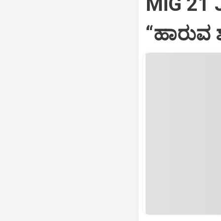
MiG 21 
“ಹಾರುವ ಶ