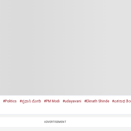
#Politics
#ಪ್ರಧಾನಿ ಮೋದಿ
#PM Modi
#udayavani
#Eknath Shinde
#ಏಕನಾಥ ಶಿಂ
ADVERTISEMENT