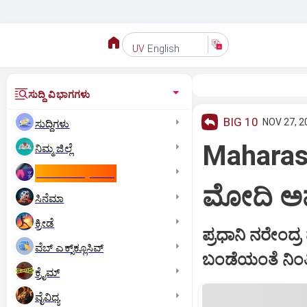
English
UV
ಸುದ್ದಿ ವಿಭಾಗಗಳು
BIG 10
NOV 27, 2
ಸುದ್ದಿಗಳು
Maharash
ನಿಮ್ಮ ಜಿಲ್ಲೆ
ಕಾಮನ್‌ ವೆಲ್ತ್‌ ಗೇಮ್ಸ್‌
ಮೋದಿ ಅವ
ಸಿನೆಮಾ
ಕ್ರೀಡೆ
ಪ್ರಧಾನಿ ನರೇಂದ್
ವೆಬ್ ಎಕ್ಸ್‌ಕ್ಲೂಸಿವ್
ಬಂಡೆಯಂತೆ ನಿಂತಿ
ಕ್ರೈಮ್
ವೈವಿಧ್ಯ