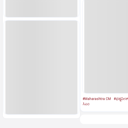
#Maharashtra CM
#ಫ‌ಡ್ನವೀಸ್‌
ಸಿಎಂ