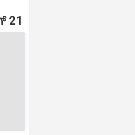
್‌ 21