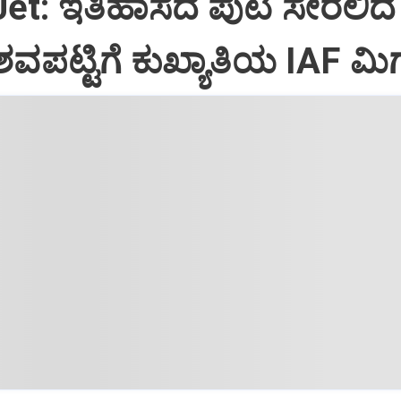
Jet: ಇತಿಹಾಸದ ಪುಟ ಸೇರಲಿದೆ
ವಪಟ್ಟಿಗೆ ಕುಖ್ಯಾತಿಯ IAF ಮಿಗ