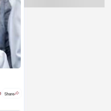
ಅ
Share