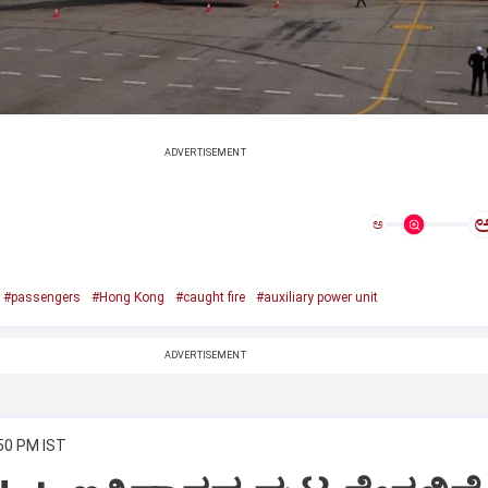
ADVERTISEMENT
ಅ
#passengers
#Hong Kong
#caught fire
#auxiliary power unit
ADVERTISEMENT
:50 PM IST