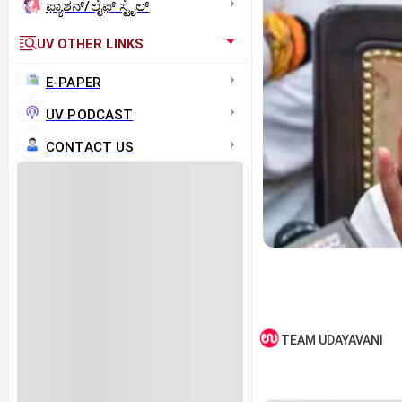
ಫ್ಯಾಶನ್/ಲೈಫ್‌ ಸ್ಟೈಲ್
UV OTHER LINKS
E-PAPER
UV PODCAST
CONTACT US
TEAM UDAYAVANI