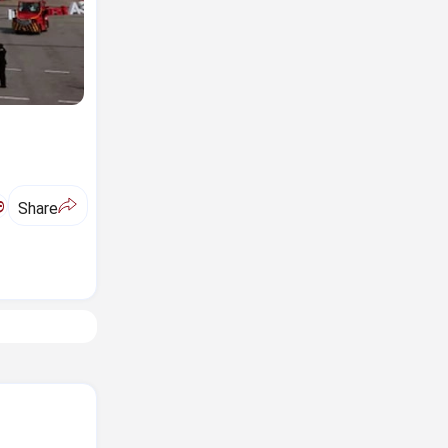
ಅ
Share