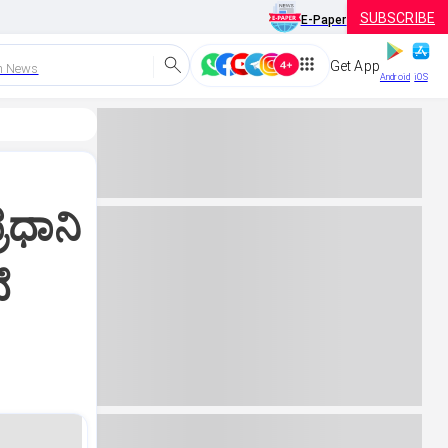
SUBSCRIBE
E-Paper
Get App
h News
Android
iOS
ರಧಾನಿ
ೆ