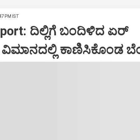
:47 PM IST
port: ದಿಲ್ಲಿಗೆ ಬಂದಿಳಿದ ಏರ್‌
ಿಮಾನದಲ್ಲಿ ಕಾಣಿಸಿಕೊಂಡ ಬೆಂ