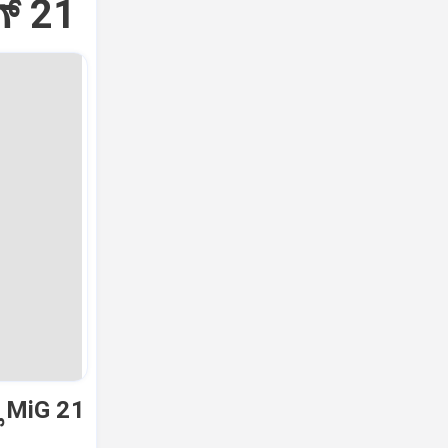
್‌ 21
ಿ MiG 21