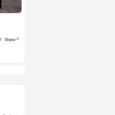
ಅ
Share