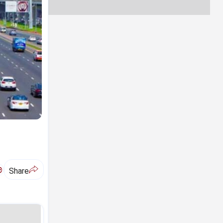
ಅ
Share