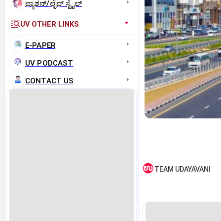
ಫ್ಯಾಶನ್/ಲೈಫ್‌ ಸ್ಟೈಲ್
UV OTHER LINKS
E-PAPER
UV PODCAST
CONTACT US
TEAM UDAYAVANI