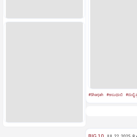
#Sharjah
#ಅಬುಧಾಬಿ
#ದುಬೈ ಪ
BIG 10
JUL 22, 2025, 8