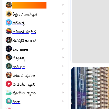
ಇಸ್ರೇಲ್- ಇರಾನ್‌ ಯುದ್ಧ
ಶಿಕ್ಷಣ / ಉದ್ಯೋಗ
ಆರೋಗ್ಯ
ಅನಿವಾಸಿ ಕನ್ನಡಿಗ
ಸೆಲೆಬ್ರಿಟಿ ಕಾರ್ನರ್‌
Explainer
ಜ್ಯೋತಿಷ್ಯ
ರಾಶಿ ಫಲ
ಪುಟಾಣಿ ಪ್ರಪಂಚ
ವೀಡಿಯೊ ಗ್ಯಾಲರಿ
ಫೋಟೋ ಗ್ಯಾಲರಿ
ರೀಲ್ಸ್