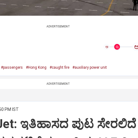
ADVERTISEMENT
ಅ
#passengers
#Hong Kong
#caught fire
#auxiliary power unit
ADVERTISEMENT
:50 PM IST
Jet: ಇತಿಹಾಸದ ಪುಟ ಸೇರಲಿದೆ