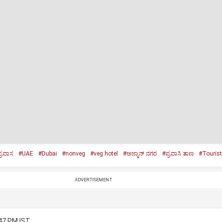
್ರವಾಸ
#UAE
#Dubai
#nonveg
#veg hotel
#ಅಜ್ಮಾನ್‌ ನಗರ
#ಪ್ರವಾಸಿ ತಾಣ
#Tourist
ADVERTISEMENT
:47 PM IST