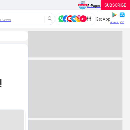
SUBSCRIBE
E-Paper
Get App
h News
Android
iOS
!