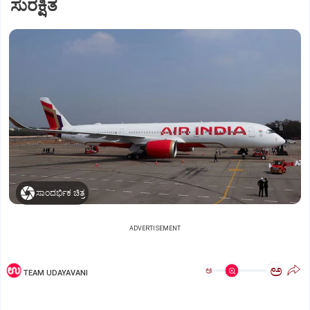
ಸುರಕ್ಷಿತ
ಸಾಂದರ್ಭಿಕ ಚಿತ್ರ
ADVERTISEMENT
ಅ
ಅ
TEAM UDAYAVANI