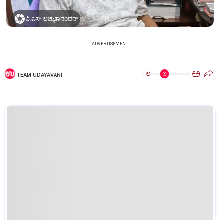
ವಿ.ಎಸ್‌.ಅಚ್ಯುತಾನಂದನ್‌
ADVERTISEMENT
ಅ
ಅ
TEAM UDAYAVANI