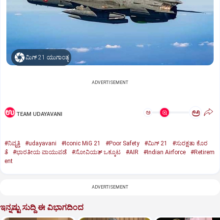
ಮಿಗ್‌ 21 ಯುಗಾಂತ್ಯ
ADVERTISEMENT
ಅ
ಅ
TEAM UDAYAVANI
#ನಿವೃತ್ತಿ
#udayavani
#Iconic MiG 21
#Poor Safety
#ಮಿಗ್‌ 21
#ಸುರಕ್ಷತಾ ಕೊರ
ತೆ
#ಭಾರತೀಯ ವಾಯುಪಡೆ
#ಸೋವಿಯತ್‌ ಒಕ್ಕೂಟ
#AIR
#Indian Airforce
#Retirem
ent
ADVERTISEMENT
ಇನ್ನಷ್ಟು ಸುದ್ದಿ ಈ ವಿಭಾಗದಿಂದ