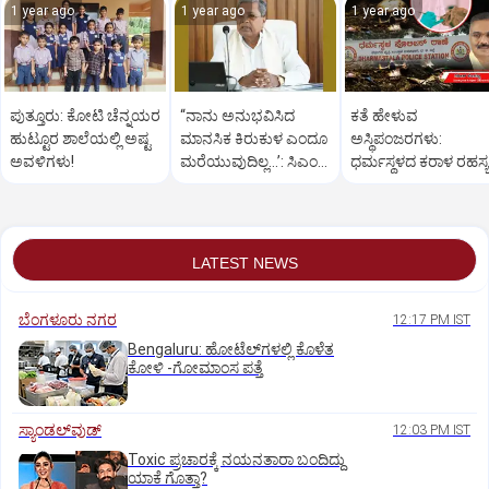
1 year ago
1 year ago
1 year ago
ಪುತ್ತೂರು: ಕೋಟಿ ಚೆನ್ನಯರ
“ನಾನು ಅನುಭವಿಸಿದ
ಕತೆ ಹೇಳುವ
ಹುಟ್ಟೂರ ಶಾಲೆಯಲ್ಲಿ ಅಷ್ಟ
ಮಾನಸಿಕ ಕಿರುಕುಳ ಎಂದೂ
ಅಸ್ಥಿಪಂಜರಗಳು:
ಅವಳಿಗಳು!
ಮರೆಯುವುದಿಲ್ಲ…’: ಸಿಎಂ
ಧರ್ಮಸ್ಥಳದ‌ ಕರಾಳ ರಹಸ್ಯ
ಸಿದ್ದರಾಮಯ್ಯ
ತೆರೆದಿಡಲಿದೆಯೇ ಡಿಎನ್
ಪರೀಕ್ಷೆ?
LATEST NEWS
ಬೆಂಗಳೂರು ನಗರ
12:17 PM IST
Bengaluru: ಹೋಟೆಲ್‌ಗ‌ಳಲ್ಲಿ ಕೊಳೆತ
ಕೋಳಿ -ಗೋಮಾಂಸ ಪತ್ತೆ
ಸ್ಯಾಂಡಲ್‌ವುಡ್‌
12:03 PM IST
Toxic ಪ್ರಚಾರಕ್ಕೆ ನಯನತಾರಾ ಬಂದಿದ್ದು
ಯಾಕೆ ಗೊತ್ತಾ?