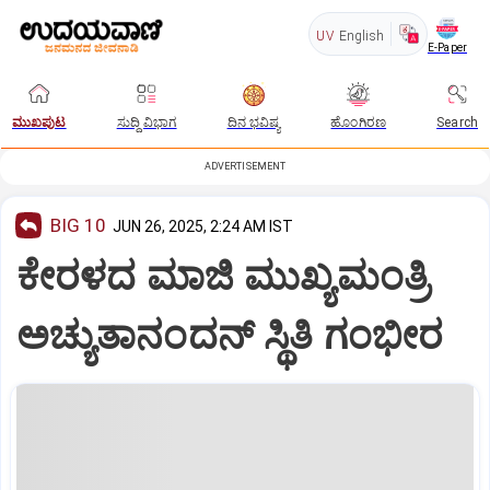
UV
English
E-Paper
ಮುಖಪುಟ
ಸುದ್ದಿ ವಿಭಾಗ
ದಿನ ಭವಿಷ್ಯ
ಹೊಂಗಿರಣ
Search
ADVERTISEMENT
BIG 10
JUN 26, 2025, 2:24 AM IST
ಕೇರಳದ ಮಾಜಿ ಮುಖ್ಯಮಂತ್ರಿ
ಅಚ್ಯುತಾನಂದನ್‌ ಸ್ಥಿತಿ ಗಂಭೀರ