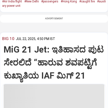
#Air India flight
#New Delhi
#passengers
#Hong Kong
#caught fire
#auxili
ary power unit
ADVERTISEMENT
BIG 10
JUL 22, 2025, 4:50 PM IST
MiG 21 Jet: ಇತಿಹಾಸದ ಪುಟ
ಸೇರಲಿದೆ “ಹಾರುವ ಶವಪಟ್ಟಿಗೆ
ಕುಖ್ಯಾತಿಯ IAF ಮಿಗ್‌ 21