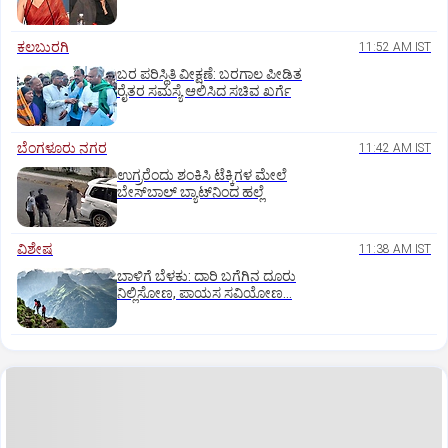
ಕಲಬುರಗಿ
11:52 AM IST
ಬರ ಪರಿಸ್ಥಿತಿ ವೀಕ್ಷಣೆ: ಬರಗಾಲ ಪೀಡಿತ
ರೈತರ ಸಮಸ್ಯೆ ಆಲಿಸಿದ ಸಚಿವ ಖರ್ಗೆ
ಬೆಂಗಳೂರು ನಗರ
11:42 AM IST
ಉಗ್ರರೆಂದು ಶಂಕಿಸಿ ಟೆಕ್ಕಿಗಳ ಮೇಲೆ
ಬೇಸ್‌ಬಾಲ್‌ ಬ್ಯಾಟ್‌ನಿಂದ ಹಲ್ಲೆ
ವಿಶೇಷ
11:38 AM IST
ಬಾಳಿಗೆ ಬೆಳಕು: ದಾರಿ ಬಗೆಗಿನ ದೂರು
ನಿಲ್ಲಿಸೋಣ, ಪಾಯಸ ಸವಿಯೋಣ...