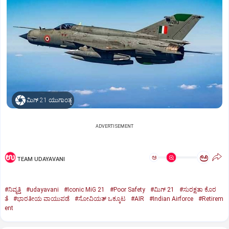
ಮಿಗ್‌ 21 ಯುಗಾಂತ್ಯ
ADVERTISEMENT
ಅ
ಅ
TEAM UDAYAVANI
#ನಿವೃತ್ತಿ
#udayavani
#Iconic MiG 21
#Poor Safety
#ಮಿಗ್‌ 21
#ಸುರಕ್ಷತಾ ಕೊರ
ತೆ
#ಭಾರತೀಯ ವಾಯುಪಡೆ
#ಸೋವಿಯತ್‌ ಒಕ್ಕೂಟ
#AIR
#Indian Airforce
#Retirem
ent