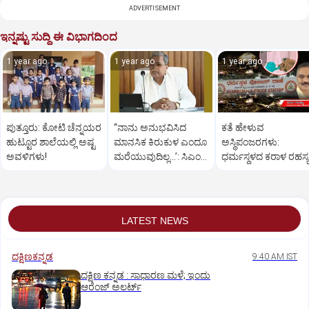
ADVERTISEMENT
ಇನ್ನಷ್ಟು ಸುದ್ದಿ ಈ ವಿಭಾಗದಿಂದ
1 year ago
1 year ago
1 year ago
ಪುತ್ತೂರು: ಕೋಟಿ ಚೆನ್ನಯರ
“ನಾನು ಅನುಭವಿಸಿದ
ಕತೆ ಹೇಳುವ
ಹುಟ್ಟೂರ ಶಾಲೆಯಲ್ಲಿ ಅಷ್ಟ
ಮಾನಸಿಕ ಕಿರುಕುಳ ಎಂದೂ
ಅಸ್ಥಿಪಂಜರಗಳು:
ಅವಳಿಗಳು!
ಮರೆಯುವುದಿಲ್ಲ…’: ಸಿಎಂ
ಧರ್ಮಸ್ಥಳದ‌ ಕರಾಳ ರಹಸ್ಯ
ಸಿದ್ದರಾಮಯ್ಯ
ತೆರೆದಿಡಲಿದೆಯೇ ಡಿಎನ್
ಪರೀಕ್ಷೆ?
LATEST NEWS
ದಕ್ಷಿಣಕನ್ನಡ
9:40 AM IST
ದಕ್ಷಿಣ ಕನ್ನಡ : ಸಾಧಾರಣ ಮಳೆ; ಇಂದು
ಆರೆಂಜ್‌ ಅಲರ್ಟ್