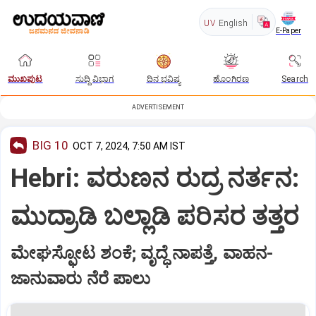
UV
English
E-Paper
ಮುಖಪುಟ
ಸುದ್ದಿ ವಿಭಾಗ
ದಿನ ಭವಿಷ್ಯ
ಹೊಂಗಿರಣ
Search
ADVERTISEMENT
BIG 10
OCT 7, 2024, 7:50 AM IST
Hebri: ವರುಣನ ರುದ್ರ ನರ್ತನ:
ಮುದ್ರಾಡಿ ಬಲ್ಲಾಡಿ ಪರಿಸರ ತತ್ತರ
ಮೇಘಸ್ಫೋಟ ಶಂಕೆ; ವೃದ್ಧೆ ನಾಪತ್ತೆ, ವಾಹನ-
ಜಾನುವಾರು ನೆರೆ ಪಾಲು