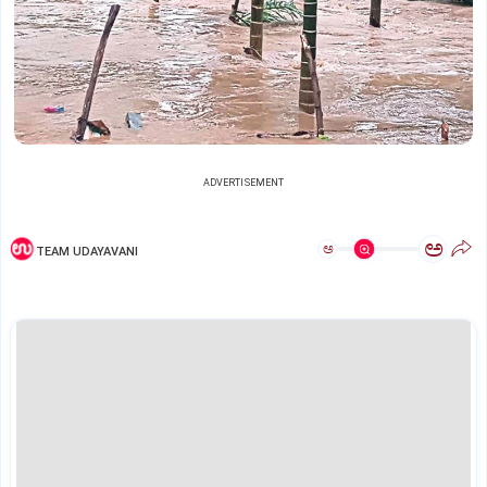
ADVERTISEMENT
ಅ
ಅ
TEAM UDAYAVANI