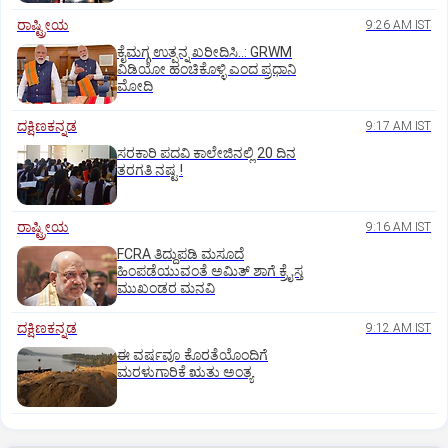
ರಾಷ್ಟ್ರೀಯ
9:26 AM IST
ಕೈಮಗ್ಗ ಉತ್ಪನ್ನ ಖರೀದಿಸಿ..: GRWM
ವಿಡಿಯೋ ಹಂಚಿಕೊಳ್ಳಿ ಎಂದ ಪ್ರಧಾನಿ
ಮೋದಿ
ದಕ್ಷಿಣಕನ್ನಡ
9:17 AM IST
ಸರಕಾರಿ ಪದವಿ ಕಾಲೇಜಿನಲ್ಲಿ 20 ದಿನ
ತರಗತಿ ನಷ್ಟ !
ರಾಷ್ಟ್ರೀಯ
9:16 AM IST
FCRA ತಿದ್ದುಪಡಿ ಮಸೂದೆ
ಹಿಂಪಡೆಯುವಂತೆ ಅಮಿತ್‌ ಶಾಗೆ ಕ್ರೈಸ್ತ
ಮುಖಂಡರ ಮನವಿ
ದಕ್ಷಿಣಕನ್ನಡ
9:12 AM IST
ಈ ವರ್ಷವೂ ಕೊರತೆಯೊಂದಿಗೆ
ಮರಳುಗಾರಿಕೆ ಋತು ಅಂತ್ಯ