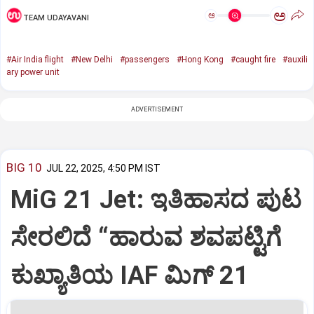
ಅ
ಅ
TEAM UDAYAVANI
#Air India flight
#New Delhi
#passengers
#Hong Kong
#caught fire
#auxili
ary power unit
ADVERTISEMENT
BIG 10
JUL 22, 2025, 4:50 PM IST
MiG 21 Jet: ಇತಿಹಾಸದ ಪುಟ
ಸೇರಲಿದೆ “ಹಾರುವ ಶವಪಟ್ಟಿಗೆ
ಕುಖ್ಯಾತಿಯ IAF ಮಿಗ್‌ 21