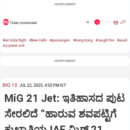
ADVERTISEMENT
ಅ
ಅ
TEAM UDAYAVANI
#Air India flight
#New Delhi
#passengers
#Hong Kong
#caught fire
#auxili
ary power unit
ADVERTISEMENT
BIG 10
JUL 22, 2025, 4:50 PM IST
MiG 21 Jet: ಇತಿಹಾಸದ ಪುಟ
ಸೇರಲಿದೆ “ಹಾರುವ ಶವಪಟ್ಟಿಗೆ
ಕುಖ್ಯಾತಿಯ IAF ಮಿಗ್‌ 21