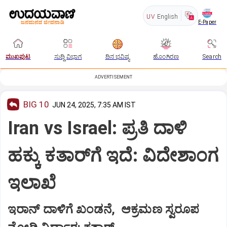
UV
English
E-Paper
ಮುಖಪುಟ
ಸುದ್ದಿ ವಿಭಾಗ
ದಿನ ಭವಿಷ್ಯ
ಹೊಂಗಿರಣ
Search
ADVERTISEMENT
BIG 10
JUN 24, 2025, 7:35 AM IST
Iran vs Israel: ಪ್ರತಿ ದಾಳಿ
ಹಕ್ಕು ಕತಾರ್‌ಗೆ ಇದೆ: ವಿದೇಶಾಂಗ
ಇಲಾಖೆ
ಇರಾನ್‌ ದಾಳಿಗೆ ಖಂಡನೆ, ಆಕ್ರಮಣ ಸ್ವರೂಪ