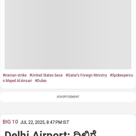
#Iranian strike
#United States base
#Qatar’s Foreign Ministry
#Spokesperso
n Majed Al-Ansari
#Dubai
ADVERTISEMENT
BIG 10
JUL 22, 2025, 8:47 PM IST
Delhi Airport: ದಿಲ್ಲಿಗೆ