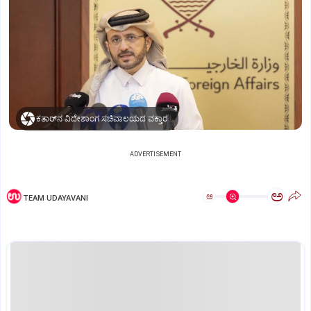
ಕತಾರ್‌ನ ವಿದೇಶಾಂಗ ಸಚಿವಾಲಯದ ವಕ್ತಾರ ಮಜೀದ್‌ ಅಲ್‌-ಅನ್ಸಾರಿ
ADVERTISEMENT
ಅ
ಅ
TEAM UDAYAVANI