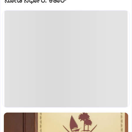
ನೋಡಿ ನಿರ್ಧಾರ: ಕತಾರ್‌