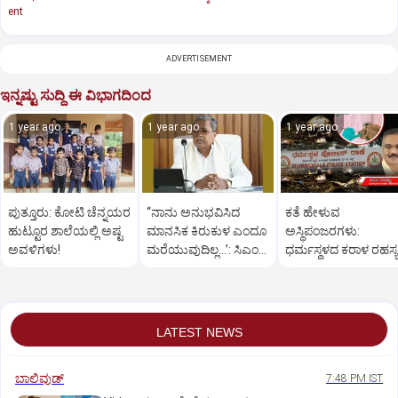
ent
ADVERTISEMENT
ಇನ್ನಷ್ಟು ಸುದ್ದಿ ಈ ವಿಭಾಗದಿಂದ
1 year ago
1 year ago
1 year ago
ಪುತ್ತೂರು: ಕೋಟಿ ಚೆನ್ನಯರ
“ನಾನು ಅನುಭವಿಸಿದ
ಕತೆ ಹೇಳುವ
ಹುಟ್ಟೂರ ಶಾಲೆಯಲ್ಲಿ ಅಷ್ಟ
ಮಾನಸಿಕ ಕಿರುಕುಳ ಎಂದೂ
ಅಸ್ಥಿಪಂಜರಗಳು:
ಅವಳಿಗಳು!
ಮರೆಯುವುದಿಲ್ಲ…’: ಸಿಎಂ
ಧರ್ಮಸ್ಥಳದ‌ ಕರಾಳ ರಹಸ್ಯ
ಸಿದ್ದರಾಮಯ್ಯ
ತೆರೆದಿಡಲಿದೆಯೇ ಡಿಎನ್
ಪರೀಕ್ಷೆ?
LATEST NEWS
ಬಾಲಿವುಡ್‌
7:48 PM IST