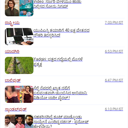
‌Video: ಸರ್ಜರಿ ವೇಳೆಯೂ ಹಾಡು
ನಿಲ್ಲಿಸದ ಸೋನು ನಿಗಮ್
ರಾಷ್ಟ್ರೀಯ
7:03 PM IST
ಯುಪಿಎಸ್ಸಿ ತಯಾರಿಗೆ 40 ಲಕ್ಷ ವೇತನದ
ನೌಕರಿ ತಿರಸ್ಕರಿಸಿದ!
ಯಾದಗಿರಿ
6:53 PM IST
Yadgiri: ಭತ್ತದ ಗದ್ದೆಯಲ್ಲಿ ಮೊಸಳೆ
ಪ್ರತ್ಯಕ್ಷ
ಬಾಲಿವುಡ್‌
6:47 PM IST
ಸೆಲ್ಫಿ ನೆಪದಲ್ಲಿ ಖ್ಯಾತ ನಟಿಗೆ
ಬಲವಂತವಾಗಿ ಚುಂಬಿಸಿದ ಅಭಿಮಾನಿ:
ವಿಡಿಯೋ ಭಾರೀ ವೈರಲ್.!
ಸ್ಯಾಂಡಲ್‌ವುಡ್‌
6:10 PM IST
ಸಹಕರಿಸದಿದ್ರೆ ಶೂಟ್‌ ಮಾಡ್ಕೊಂಡು
ಸಾಯ್ತೇನೆ ಎಂದಿದ್ದ ದರ್ಶನ್‌ - ಪ್ರದೋಷ್‌
ಹೇಳಿದ್ದೇನು?