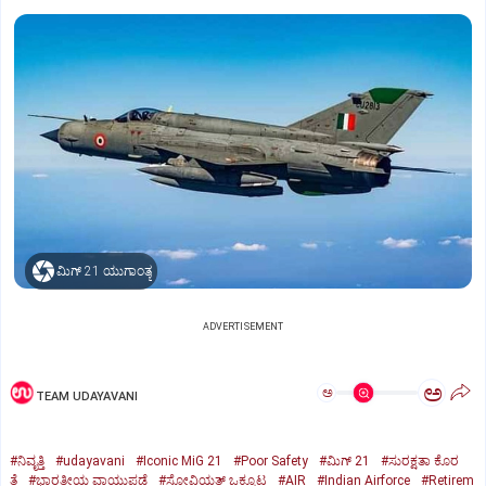
ಮಿಗ್‌ 21 ಯುಗಾಂತ್ಯ
ADVERTISEMENT
ಅ
ಅ
TEAM UDAYAVANI
#ನಿವೃತ್ತಿ
#udayavani
#Iconic MiG 21
#Poor Safety
#ಮಿಗ್‌ 21
#ಸುರಕ್ಷತಾ ಕೊರ
ತೆ
#ಭಾರತೀಯ ವಾಯುಪಡೆ
#ಸೋವಿಯತ್‌ ಒಕ್ಕೂಟ
#AIR
#Indian Airforce
#Retirem