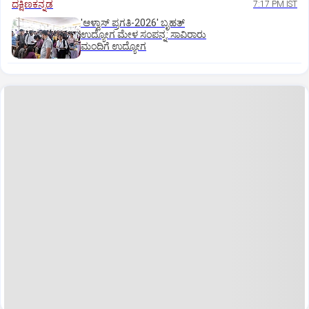
ದಕ್ಷಿಣಕನ್ನಡ
7:17 PM IST
'ಆಳ್ವಾಸ್‌ ಪ್ರಗತಿ-2026' ಬೃಹತ್
ಉದ್ಯೋಗ ಮೇಳ ಸಂಪನ್ನ: ಸಾವಿರಾರು
ಮಂದಿಗೆ ಉದ್ಯೋಗ