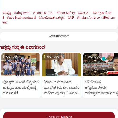
#ನಿವೃತ್ತಿ
#udayavani
#Iconic MiG 21
#Poor Safety
#ಮಿಗ್‌ 21
#ಸುರಕ್ಷತಾ ಕೊರ
ತೆ
#ಭಾರತೀಯ ವಾಯುಪಡೆ
#ಸೋವಿಯತ್‌ ಒಕ್ಕೂಟ
#AIR
#Indian Airforce
#Retirem
ent
ADVERTISEMENT
ಇನ್ನಷ್ಟು ಸುದ್ದಿ ಈ ವಿಭಾಗದಿಂದ
1 year ago
1 year ago
1 year ago
ಪುತ್ತೂರು: ಕೋಟಿ ಚೆನ್ನಯರ
“ನಾನು ಅನುಭವಿಸಿದ
ಕತೆ ಹೇಳುವ
ಹುಟ್ಟೂರ ಶಾಲೆಯಲ್ಲಿ ಅಷ್ಟ
ಮಾನಸಿಕ ಕಿರುಕುಳ ಎಂದೂ
ಅಸ್ಥಿಪಂಜರಗಳು:
ಅವಳಿಗಳು!
ಮರೆಯುವುದಿಲ್ಲ…’: ಸಿಎಂ
ಧರ್ಮಸ್ಥಳದ‌ ಕರಾಳ ರಹಸ್ಯ
ಸಿದ್ದರಾಮಯ್ಯ
ತೆರೆದಿಡಲಿದೆಯೇ ಡಿಎನ್
ಪರೀಕ್ಷೆ?
LATEST NEWS