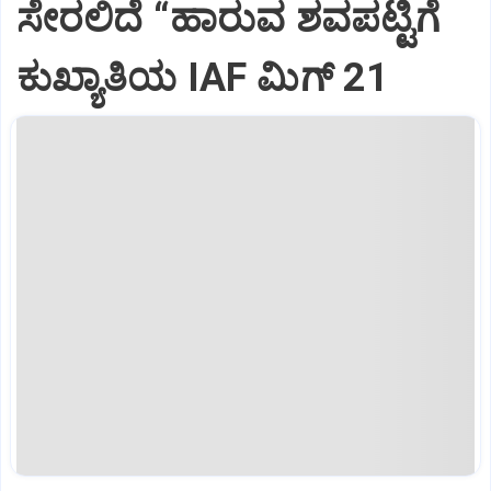
ಸೇರಲಿದೆ “ಹಾರುವ ಶವಪಟ್ಟಿಗೆ
ಕುಖ್ಯಾತಿಯ IAF ಮಿಗ್‌ 21