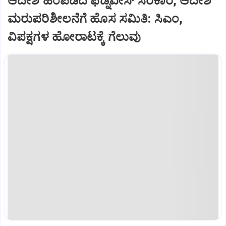
ಆದೇಶ ಹಿಂಪಡೆದ ಫ‌ಡ್ನವೀಸ್‌ ಸರಕಾರ, ಆದೇಶ
ಮರುಪರಿಶೀಲನೆಗೆ ಹೊಸ ಸಮಿತಿ: ಸಿಎಂ,
ವಿಪಕ್ಷಗಳ ಹೋರಾಟಕ್ಕೆ ಗೆಲುವು