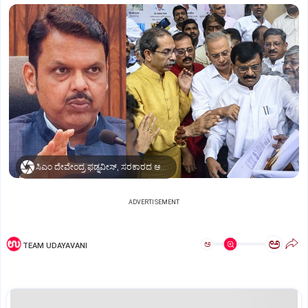
ಸಿಎಂ ದೇವೇಂದ್ರ ಫಡ್ನವೀಸ್‌, ಸರಕಾರದ ಆದೇಶದ ಪ್ರತಿಗೆ ಬೆಂಕಿ ಹಚ್ಚಿದ ವಿಪಕ್ಷ ನಾಯಕರು
ADVERTISEMENT
ಅ
ಅ
TEAM UDAYAVANI