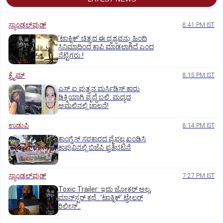
ಸ್ಯಾಂಡಲ್‌ವುಡ್‌
8:41 PM IST
ʼಟಾಕ್ಸಿಕ್‌ʼ ಚಿತ್ರದ ಈ ದೃಶ್ಯವನ್ನು ಹಿಂದಿ
ಸಿನಿಮಾದಿಂದ ಕಾಪಿ ಮಾಡಲಾಗಿದೆ ಎಂದ
ನೆಟ್ಟಿಗರು.!
ಕ್ರೈಮ್
8:15 PM IST
ಎಸ್ ಐ ಪುತ್ರನ ಮರ್ಸಿಡಿಸ್‌ ಕಾರು
ಢಿಕ್ಕಿಯಾಗಿ ವೃದ್ಧೆ ಬಲಿ: ಮದ್ಯದ
ಅಮಲಿನಲ್ಲಿ ಚಾಲನೆ!
ಉಡುಪಿ
8:14 PM IST
ಕಾಂಗ್ರೆಸ್ ಸರಕಾರದ ವೈಫಲ್ಯ ಖಂಡಿಸಿ
ಕಾಪುವಿನಲ್ಲಿ ಬಿಜೆಪಿ ಪ್ರತಿಭಟನೆ
ಸ್ಯಾಂಡಲ್‌ವುಡ್‌
7:27 PM IST
Toxic Trailer: ಇದು ಜೋಕರ್‌ ಅಲ್ಲ,
ಮಾನ್‌ಸ್ಟರ್‌ ಕಥೆ.. ʼಟಾಕ್ಸಿಕ್‌ʼ ಟ್ರೇಲರ್‌
ರಿಲೀಸ್..