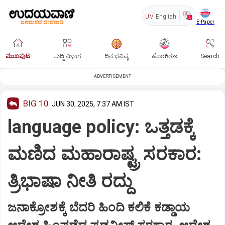
UV
English
E-Paper
ಮುಖಪುಟ
ಸುದ್ದಿ ವಿಭಾಗ
ದಿನ ಭವಿಷ್ಯ
ಹೊಂಗಿರಣ
Search
ADVERTISEMENT
BIG 10
JUN 30, 2025, 7:37 AM IST
language policy: ಒತ್ತಡಕ್ಕೆ
ಮಣಿದ ಮಹಾರಾಷ್ಟ್ರ ಸರಕಾರ:
ತ್ರಿಭಾಷಾ ನೀತಿ ರದ್ದು
ಜನಾಕ್ರೋಶಕ್ಕೆ ಬೆದರಿ ಹಿಂದಿ ಕಲಿಕೆ ಕಡ್ಡಾಯ