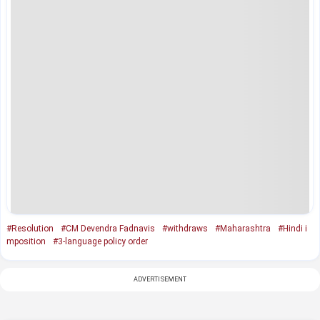
#Resolution
#CM Devendra Fadnavis
#withdraws
#Maharashtra
#Hindi i
mposition
#3-language policy order
ADVERTISEMENT