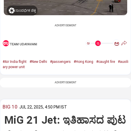
ಸಾಂದರ್ಭಿಕ ಚಿತ್ರ
ADVERTISEMENT
ಅ
ಅ
TEAM UDAYAVANI
#Air India flight
#New Delhi
#passengers
#Hong Kong
#caught fire
#auxili
ary power unit
ADVERTISEMENT
BIG 10
JUL 22, 2025, 4:50 PM IST
MiG 21 Jet: ಇತಿಹಾಸದ ಪುಟ