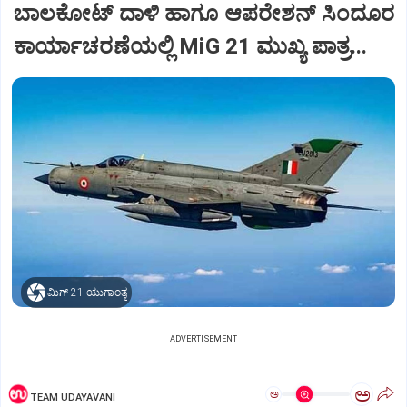
ಬಾಲಕೋಟ್‌ ದಾಳಿ ಹಾಗೂ ಆಪರೇಶನ್‌ ಸಿಂದೂರ
ಕಾರ್ಯಾಚರಣೆಯಲ್ಲಿ MiG 21 ಮುಖ್ಯ ಪಾತ್ರ...
ಮಿಗ್‌ 21 ಯುಗಾಂತ್ಯ
ADVERTISEMENT
ಅ
ಅ
TEAM UDAYAVANI