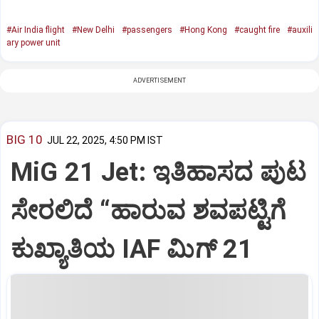
#Air India flight
#New Delhi
#passengers
#Hong Kong
#caught fire
#auxili
ary power unit
ADVERTISEMENT
BIG 10
JUL 22, 2025, 4:50 PM IST
MiG 21 Jet: ಇತಿಹಾಸದ ಪುಟ
ಸೇರಲಿದೆ “ಹಾರುವ ಶವಪಟ್ಟಿಗೆ
ಕುಖ್ಯಾತಿಯ IAF ಮಿಗ್‌ 21