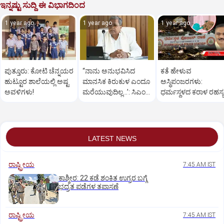
ಇನ್ನಷ್ಟು ಸುದ್ದಿ ಈ ವಿಭಾಗದಿಂದ
1 year ago
1 year ago
1 year ago
ಪುತ್ತೂರು: ಕೋಟಿ ಚೆನ್ನಯರ
“ನಾನು ಅನುಭವಿಸಿದ
ಕತೆ ಹೇಳುವ
ಹುಟ್ಟೂರ ಶಾಲೆಯಲ್ಲಿ ಅಷ್ಟ
ಮಾನಸಿಕ ಕಿರುಕುಳ ಎಂದೂ
ಅಸ್ಥಿಪಂಜರಗಳು:
ಅವಳಿಗಳು!
ಮರೆಯುವುದಿಲ್ಲ…’: ಸಿಎಂ
ಧರ್ಮಸ್ಥಳದ‌ ಕರಾಳ ರಹಸ್ಯ
ಸಿದ್ದರಾಮಯ್ಯ
ತೆರೆದಿಡಲಿದೆಯೇ ಡಿಎನ್
ಪರೀಕ್ಷೆ?
LATEST NEWS
ರಾಷ್ಟ್ರೀಯ
7:45 AM IST
ಕಾಶ್ಮೀರ: 22 ಕಡೆ ಶಂಕಿತ ಉಗ್ರರ ಬಗ್ಗೆ
ಭದ್ರತ ಪಡೆಗಳ ತಪಾಸಣೆ
ರಾಷ್ಟ್ರೀಯ
7:45 AM IST