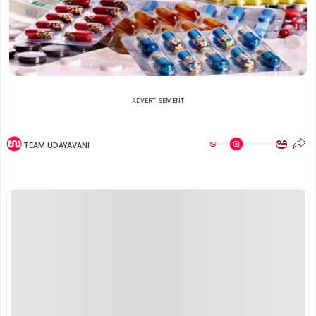
ADVERTISEMENT
ಅ
ಅ
TEAM UDAYAVANI