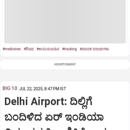
#medicines
#ಔಷಧ
#ಕಾನೂನುಬಾಹಿರ
#tracking
#ಮಾದಕ ಪದಾರ್ಥಗಳು
ADVERTISEMENT
BIG 10
JUL 22, 2025, 8:47 PM IST
Delhi Airport: ದಿಲ್ಲಿಗೆ
ಬಂದಿಳಿದ ಏರ್‌ ಇಂಡಿಯಾ