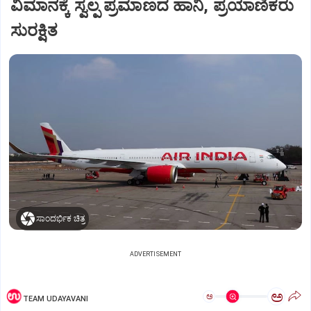
ವಿಮಾನಕ್ಕೆ ಸ್ವಲ್ಪ ಪ್ರಮಾಣದ ಹಾನಿ, ಪ್ರಯಾಣಿಕರು
ಸುರಕ್ಷಿತ
ಸಾಂದರ್ಭಿಕ ಚಿತ್ರ
ADVERTISEMENT
ಅ
ಅ
TEAM UDAYAVANI