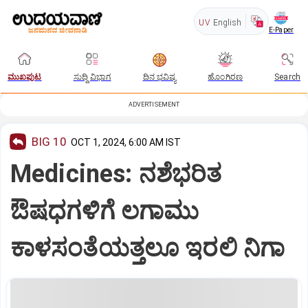
UV
English
E-Paper
ಮುಖಪುಟ
ಸುದ್ದಿ ವಿಭಾಗ
ದಿನ ಭವಿಷ್ಯ
ಹೊಂಗಿರಣ
Search
ADVERTISEMENT
BIG 10
OCT 1, 2024, 6:00 AM IST
Medicines: ನಶೆಭರಿತ
ಔಷಧಗಳಿಗೆ ಲಗಾಮು
ಕಾಳಸಂತೆಯತ್ತಲೂ ಇರಲಿ ನಿಗಾ