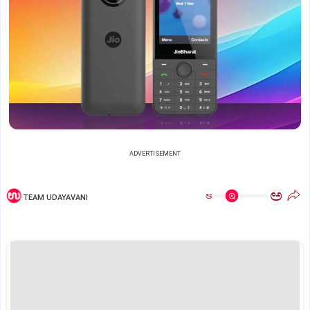
ADVERTISEMENT
ಅ
ಅ
TEAM UDAYAVANI