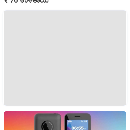
₹ 76 ಉಳಿತಾಯ