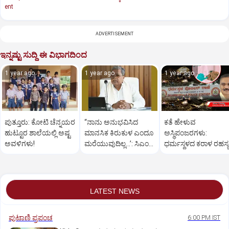
ent
ADVERTISEMENT
ಇನ್ನಷ್ಟು ಸುದ್ದಿ ಈ ವಿಭಾಗದಿಂದ
1 year ago
1 year ago
1 year ago
ಪುತ್ತೂರು: ಕೋಟಿ ಚೆನ್ನಯರ
“ನಾನು ಅನುಭವಿಸಿದ
ಕತೆ ಹೇಳುವ
ಹುಟ್ಟೂರ ಶಾಲೆಯಲ್ಲಿ ಅಷ್ಟ
ಮಾನಸಿಕ ಕಿರುಕುಳ ಎಂದೂ
ಅಸ್ಥಿಪಂಜರಗಳು:
ಅವಳಿಗಳು!
ಮರೆಯುವುದಿಲ್ಲ…’: ಸಿಎಂ
ಧರ್ಮಸ್ಥಳದ‌ ಕರಾಳ ರಹಸ್ಯ
ಸಿದ್ದರಾಮಯ್ಯ
ತೆರೆದಿಡಲಿದೆಯೇ ಡಿಎನ್
ಪರೀಕ್ಷೆ?
LATEST NEWS
ಪುಟಾಣಿ ಪ್ರಪಂಚ
6:00 PM IST