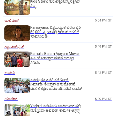
Kids Story: ಗುರುಪತ್ನಿಯನ್ನು ರಕ್ಷಿಸಿದ
ಶಿಷ್ಯ
ಬಾಲಿವುಡ್‌
5:54 PM IST
Ramayana: ವಿಶ್ವದಾದ್ಯಂತ ಬರೋಬ್ಬರಿ
59,000 ಸ್ಕ್ರೀನ್‌ನಲ್ಲಿ ರಿಲೀಸ್‌ ಆಗಲಿದೆ
'ರಾಮಾಯಣ'
ಸ್ಯಾಂಡಲ್‌ವುಡ್‌
5:49 PM IST
Karnata Balam Ajeyam Movie:
ಸಿ.ಪಿ.ಯೋಗೀಶ್ವರ್‌ ಮಗನ ಅದ್ಧೂರಿ
ಸಿನಿಮಾ
ಉಡುಪಿ
5:42 PM IST
ಕಡಲ್ಕೊರೆತ ತಡೆಗೆ ತಡೆಗೋಡೆ
ನಿರ್ಮಾಣ: ಕೇಂದ್ರದ ಅನುಮೋದನೆ
ದೊರೆತ ತಕ್ಷಣ ಕಾಮಗಾರಿ:ಸಚಿವ ಖಾದರ್
ಯಾದಗಿರಿ
5:39 PM IST
Yadgiri: ಕಡೆಚೂರು-ಬಾಡಿಯಾಳ್ ನಲ್ಲಿ
ಮತ್ತೊಂದು ಅವಘಡ: ಕಾರ್ಮಿಕ ಅಸ್ವಸ್ಥ