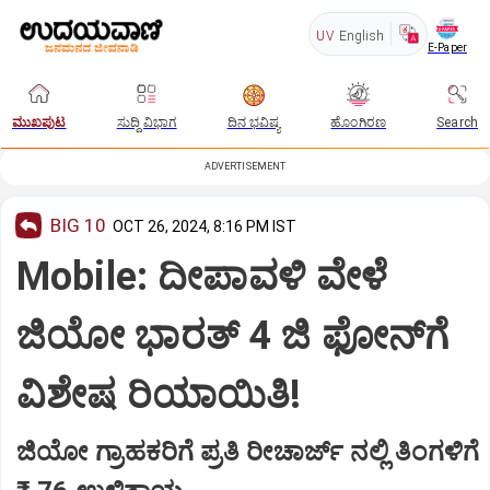
UV
English
E-Paper
ಮುಖಪುಟ
ಸುದ್ದಿ ವಿಭಾಗ
ದಿನ ಭವಿಷ್ಯ
ಹೊಂಗಿರಣ
Search
ADVERTISEMENT
BIG 10
OCT 26, 2024, 8:16 PM IST
Mobile: ದೀಪಾವಳಿ ವೇಳೆ
ಜಿಯೋ ಭಾರತ್ 4 ಜಿ ಫೋನ್‌ಗೆ
ವಿಶೇಷ ರಿಯಾಯಿತಿ!
ಜಿಯೋ ಗ್ರಾಹಕರಿಗೆ ಪ್ರತಿ ರೀಚಾರ್ಜ್ ನಲ್ಲಿ ತಿಂಗಳಿಗೆ