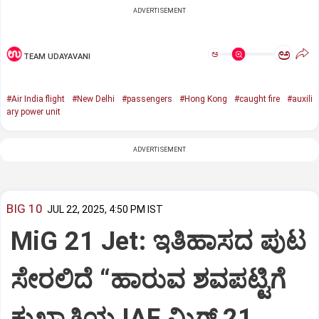
ADVERTISEMENT
ಅ
ಅ
TEAM UDAYAVANI
#Air India flight
#New Delhi
#passengers
#Hong Kong
#caught fire
#auxili
ary power unit
ADVERTISEMENT
BIG 10
JUL 22, 2025, 4:50 PM IST
MiG 21 Jet: ಇತಿಹಾಸದ ಪುಟ
ಸೇರಲಿದೆ “ಹಾರುವ ಶವಪಟ್ಟಿಗೆ
ಕುಖ್ಯಾತಿಯ IAF ಮಿಗ್‌ 21