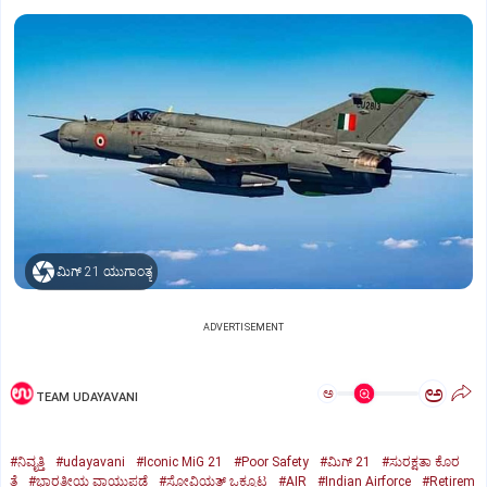
ಮಿಗ್‌ 21 ಯುಗಾಂತ್ಯ
ADVERTISEMENT
ಅ
ಅ
TEAM UDAYAVANI
#ನಿವೃತ್ತಿ
#udayavani
#Iconic MiG 21
#Poor Safety
#ಮಿಗ್‌ 21
#ಸುರಕ್ಷತಾ ಕೊರ
ತೆ
#ಭಾರತೀಯ ವಾಯುಪಡೆ
#ಸೋವಿಯತ್‌ ಒಕ್ಕೂಟ
#AIR
#Indian Airforce
#Retirem