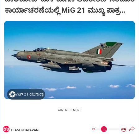
ಕಾರ್ಯಾಚರಣೆಯಲ್ಲಿ MiG 21 ಮುಖ್ಯ ಪಾತ್ರ...
ಮಿಗ್‌ 21 ಯುಗಾಂತ್ಯ
ADVERTISEMENT
ಅ
ಅ
TEAM UDAYAVANI