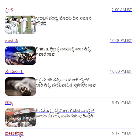
ಕ್ರೀಡೆ
2:00 AM IST
ಅಭ್ಯಾಸ ಪಂದ್ಯ: ಮೊದಲ ದಿನ ಸಮಾನ
ಗೌರವ
ಉಡುಪಿ
10:08 PM IST
Shirva: ದ್ವಿಚಕ್ರ ವಾಹನಕ್ಕೆ ಕಾರು ಢಿಕ್ಕಿ;
ಸವಾರ ಸಾವು
ತುಮಕೂರು
10:00 PM IST
ರಸ್ತೆ ಗುಂಡಿ ತಪ್ಪಿಸಲು ಹೋಗಿ ಬೈಕ್‌ಗೆ
ಲಾರಿ ಡಿಕ್ಕಿ, ನವವಿವಾಹಿತೆ ಸ್ಥಳದಲ್ಲೇ ಸಾವು
ರಾಜ್ಯ
9:49 PM IST
ಶಿವಮೊಗ್ಗ : ಕೈಕೈ ಮಿಲಾಯಿಸಿದ ಕಾಂಗ್ರೆಸ್
ಕಾರ್ಯಕರ್ತರು, ಕುರ್ಚಿಗಳು ಪುಡಿಪುಡಿ
ದಕ್ಷಿಣಕನ್ನಡ
9:17 PM IST