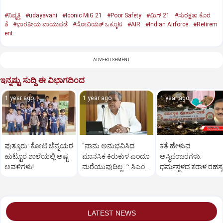
#ನಿವೃತ್ತಿ
#udayavani
#Iconic MiG 21
#Poor Safety
#ಮಿಗ್‌ 21
#ಸುರಕ್ಷತಾ ಕೊರ
ತೆ
#ಭಾರತೀಯ ವಾಯುಪಡೆ
#ಸೋವಿಯತ್‌ ಒಕ್ಕೂಟ
#AIR
#Indian Airforce
#Retirem
ent
ADVERTISEMENT
ಇನ್ನಷ್ಟು ಸುದ್ದಿ ಈ ವಿಭಾಗದಿಂದ
1 year ago
1 year ago
1 year ago
ಪುತ್ತೂರು: ಕೋಟಿ ಚೆನ್ನಯರ
“ನಾನು ಅನುಭವಿಸಿದ
ಕತೆ ಹೇಳುವ
ಹುಟ್ಟೂರ ಶಾಲೆಯಲ್ಲಿ ಅಷ್ಟ
ಮಾನಸಿಕ ಕಿರುಕುಳ ಎಂದೂ
ಅಸ್ಥಿಪಂಜರಗಳು:
ಅವಳಿಗಳು!
ಮರೆಯುವುದಿಲ್ಲ…’: ಸಿಎಂ
ಧರ್ಮಸ್ಥಳದ‌ ಕರಾಳ ರಹಸ್ಯ
ಸಿದ್ದರಾಮಯ್ಯ
ತೆರೆದಿಡಲಿದೆಯೇ ಡಿಎನ್
ಪರೀಕ್ಷೆ?
LATEST NEWS