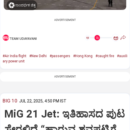
ಸಾಂದರ್ಭಿಕ ಚಿತ್ರ
ADVERTISEMENT
ಅ
ಅ
TEAM UDAYAVANI
#Air India flight
#New Delhi
#passengers
#Hong Kong
#caught fire
#auxili
ary power unit
ADVERTISEMENT
BIG 10
JUL 22, 2025, 4:50 PM IST
MiG 21 Jet: ಇತಿಹಾಸದ ಪುಟ
ಸೇರಲಿದೆ “ಹಾರುವ ಶವಪಟ್ಟಿಗೆ