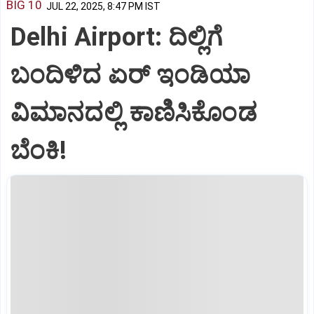
BIG 10
JUL 22, 2025, 8:47 PM IST
Delhi Airport: ದಿಲ್ಲಿಗೆ
ಬಂದಿಳಿದ ಏರ್‌ ಇಂಡಿಯಾ
ವಿಮಾನದಲ್ಲಿ ಕಾಣಿಸಿಕೊಂಡ
ಬೆಂಕಿ!