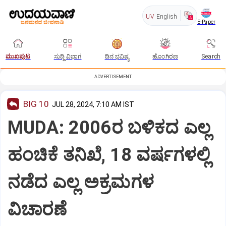
UV
English
E-Paper
ಮುಖಪುಟ
ಸುದ್ದಿ ವಿಭಾಗ
ದಿನ ಭವಿಷ್ಯ
ಹೊಂಗಿರಣ
Search
ADVERTISEMENT
BIG 10
JUL 28, 2024, 7:10 AM IST
MUDA: 2006ರ ಬಳಿಕದ ಎಲ್ಲ
ಹಂಚಿಕೆ ತನಿಖೆ, 18 ವರ್ಷಗಳಲ್ಲಿ
ನಡೆದ ಎಲ್ಲ ಅಕ್ರಮಗಳ
ವಿಚಾರಣೆ