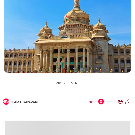
ADVERTISEMENT
ಅ
ಅ
TEAM UDAYAVANI