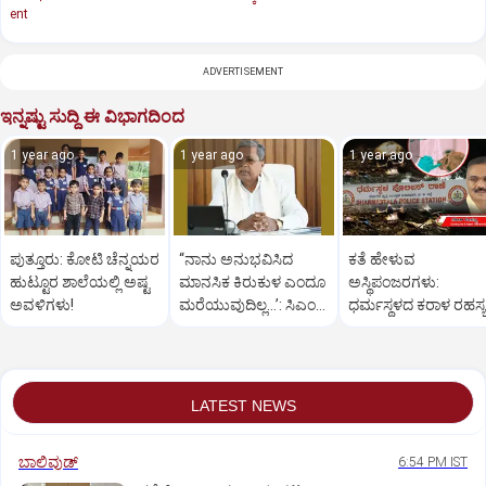
ent
ADVERTISEMENT
ಇನ್ನಷ್ಟು ಸುದ್ದಿ ಈ ವಿಭಾಗದಿಂದ
1 year ago
1 year ago
1 year ago
ಪುತ್ತೂರು: ಕೋಟಿ ಚೆನ್ನಯರ
“ನಾನು ಅನುಭವಿಸಿದ
ಕತೆ ಹೇಳುವ
ಹುಟ್ಟೂರ ಶಾಲೆಯಲ್ಲಿ ಅಷ್ಟ
ಮಾನಸಿಕ ಕಿರುಕುಳ ಎಂದೂ
ಅಸ್ಥಿಪಂಜರಗಳು:
ಅವಳಿಗಳು!
ಮರೆಯುವುದಿಲ್ಲ…’: ಸಿಎಂ
ಧರ್ಮಸ್ಥಳದ‌ ಕರಾಳ ರಹಸ್ಯ
ಸಿದ್ದರಾಮಯ್ಯ
ತೆರೆದಿಡಲಿದೆಯೇ ಡಿಎನ್
ಪರೀಕ್ಷೆ?
LATEST NEWS
ಬಾಲಿವುಡ್‌
6:54 PM IST