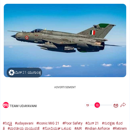
ಮಿಗ್‌ 21 ಯುಗಾಂತ್ಯ
ADVERTISEMENT
ಅ
ಅ
TEAM UDAYAVANI
#ನಿವೃತ್ತಿ
#udayavani
#Iconic MiG 21
#Poor Safety
#ಮಿಗ್‌ 21
#ಸುರಕ್ಷತಾ ಕೊರ
ತೆ
#ಭಾರತೀಯ ವಾಯುಪಡೆ
#ಸೋವಿಯತ್‌ ಒಕ್ಕೂಟ
#AIR
#Indian Airforce
#Retirem