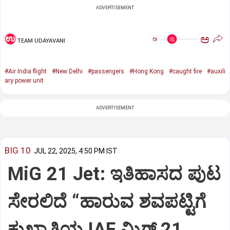
ADVERTISEMENT
ಅ
ಅ
TEAM UDAYAVANI
#Air India flight
#New Delhi
#passengers
#Hong Kong
#caught fire
#auxili
ary power unit
ADVERTISEMENT
BIG 10
JUL 22, 2025, 4:50 PM IST
MiG 21 Jet: ಇತಿಹಾಸದ ಪುಟ
ಸೇರಲಿದೆ “ಹಾರುವ ಶವಪಟ್ಟಿಗೆ
ಕುಖ್ಯಾತಿಯ IAF ಮಿಗ್‌ 21