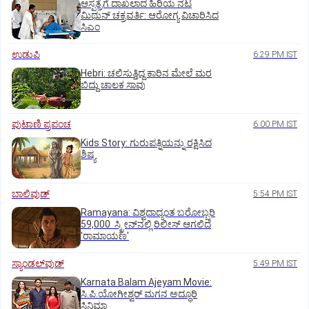
ಆಸ್ಪತ್ರೆಗೆ ದಾಖಲಾದ ಹಿರಿಯ ನಟ
ಮಿಥುನ್ ಚಕ್ರವರ್ತಿ: ಆರೋಗ್ಯ ವಿಚಾರಿಸಿದ
ಸಿಎಂ
ಉಡುಪಿ
6:29 PM IST
Hebri: ಚಲಿಸುತ್ತಿದ್ದ ಕಾರಿನ ಮೇಲೆ ಮರ
ಬಿದ್ದು ಚಾಲಕ ಸಾವು
ಪುಟಾಣಿ ಪ್ರಪಂಚ
6:00 PM IST
Kids Story: ಗುರುಪತ್ನಿಯನ್ನು ರಕ್ಷಿಸಿದ
ಶಿಷ್ಯ
ಬಾಲಿವುಡ್‌
5:54 PM IST
Ramayana: ವಿಶ್ವದಾದ್ಯಂತ ಬರೋಬ್ಬರಿ
59,000 ಸ್ಕ್ರೀನ್‌ನಲ್ಲಿ ರಿಲೀಸ್‌ ಆಗಲಿದೆ
'ರಾಮಾಯಣ'
ಸ್ಯಾಂಡಲ್‌ವುಡ್‌
5:49 PM IST
Karnata Balam Ajeyam Movie:
ಸಿ.ಪಿ.ಯೋಗೀಶ್ವರ್‌ ಮಗನ ಅದ್ಧೂರಿ
ಸಿನಿಮಾ