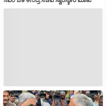
ಸಿಎಂ ಜತೆ ಕೇಂದ್ರ ಸಚಿವ ಸ್ವಾರಸ್ಯಕರ ಮಾತು