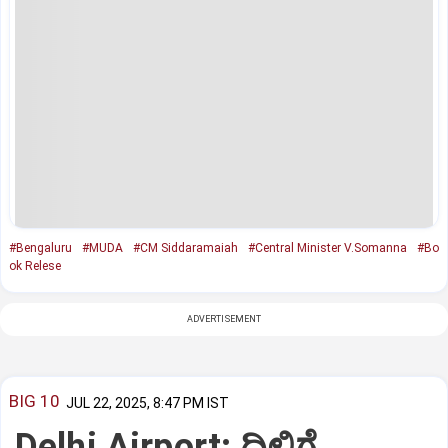
#Bengaluru
#MUDA
#CM Siddaramaiah
#Central Minister V.Somanna
#Bo
ok Relese
ADVERTISEMENT
BIG 10
JUL 22, 2025, 8:47 PM IST
Delhi Airport: ದಿಲ್ಲಿಗೆ