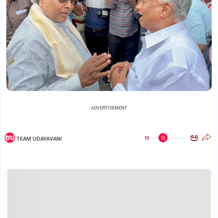
ADVERTISEMENT
ಅ
ಅ
TEAM UDAYAVANI