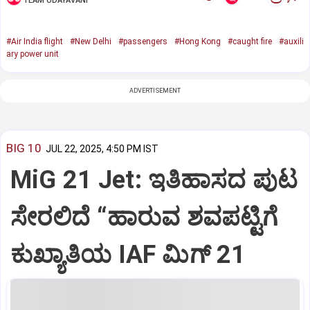
TEAM UDAYAVANI
#Air India flight
#New Delhi
#passengers
#Hong Kong
#caught fire
#auxili
ary power unit
ADVERTISEMENT
BIG 10
JUL 22, 2025, 4:50 PM IST
MiG 21 Jet: ಇತಿಹಾಸದ ಪುಟ
ಸೇರಲಿದೆ “ಹಾರುವ ಶವಪಟ್ಟಿಗೆ
ಕುಖ್ಯಾತಿಯ IAF ಮಿಗ್‌ 21