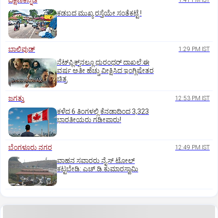
ದಕ್ಷಿಣಕನ್ನಡ
1:41 PM IST
ಕಡಬದ ಮುಖ್ಯ ರಸ್ತೆಯೇ ಸಂತೆಕಟ್ಟೆ !
ಬಾಲಿವುಡ್‌
1:29 PM IST
ನೆಟ್‌ಫ್ಲಿಕ್ಸ್‌ನಲ್ಲೂ ಧುರಂಧರ್‌ ದಾಖಲೆ:ಈ
ವರ್ಷ ಅತೀ ಹೆಚ್ಚು ವೀಕ್ಷಿಸಿದ ಇಂಗ್ಲಿಷೇತರ
ಚಿತ್ರ
ಜಗತ್ತು
12:53 PM IST
ಕಳೆದ 6 ತಿಂಗಳಲ್ಲಿ ಕೆನಡಾದಿಂದ 3,323
ಭಾರತೀಯರು ಗಡೀಪಾರು!
ಬೆಂಗಳೂರು ನಗರ
12:49 PM IST
ವಾಹನ ಸವಾರರು ನೈಸ್‌ ಟೋಲ್‌
ಕಟ್ಟಬೇಡಿ: ಎಚ್‌.ಡಿ.ಕುಮಾರಸ್ವಾಮಿ