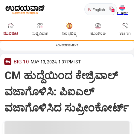
UV
English
E-Paper
ಮುಖಪುಟ
ಸುದ್ದಿ ವಿಭಾಗ
ದಿನ ಭವಿಷ್ಯ
ಹೊಂಗಿರಣ
Search
ADVERTISEMENT
BIG 10
MAY 13, 2024, 1:37 PM IST
CM ಹುದ್ದೆಯಿಂದ ಕೇಜ್ರಿವಾಲ್‌
ವಜಾಗೊಳಿಸಿ: ಪಿಐಎಲ್‌
ವಜಾಗೊಳಿಸಿದ ಸುಪ್ರೀಂಕೋರ್ಟ್