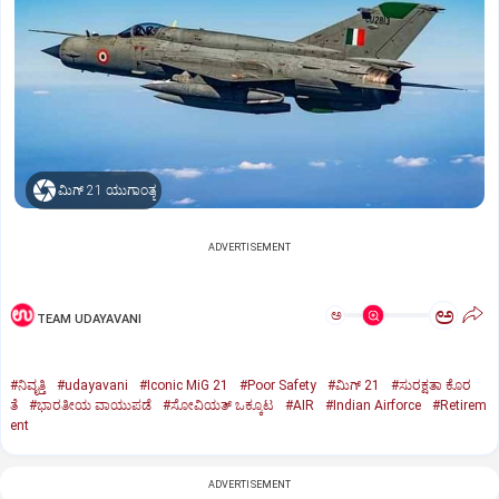
ಮಿಗ್‌ 21 ಯುಗಾಂತ್ಯ
ADVERTISEMENT
ಅ
ಅ
TEAM UDAYAVANI
#ನಿವೃತ್ತಿ
#udayavani
#Iconic MiG 21
#Poor Safety
#ಮಿಗ್‌ 21
#ಸುರಕ್ಷತಾ ಕೊರ
ತೆ
#ಭಾರತೀಯ ವಾಯುಪಡೆ
#ಸೋವಿಯತ್‌ ಒಕ್ಕೂಟ
#AIR
#Indian Airforce
#Retirem
ent
ADVERTISEMENT