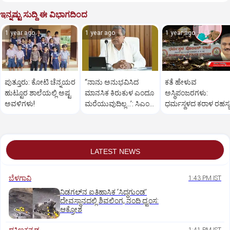
ಇನ್ನಷ್ಟು ಸುದ್ದಿ ಈ ವಿಭಾಗದಿಂದ
1 year ago
1 year ago
1 year ago
ಪುತ್ತೂರು: ಕೋಟಿ ಚೆನ್ನಯರ
“ನಾನು ಅನುಭವಿಸಿದ
ಕತೆ ಹೇಳುವ
ಹುಟ್ಟೂರ ಶಾಲೆಯಲ್ಲಿ ಅಷ್ಟ
ಮಾನಸಿಕ ಕಿರುಕುಳ ಎಂದೂ
ಅಸ್ಥಿಪಂಜರಗಳು:
ಅವಳಿಗಳು!
ಮರೆಯುವುದಿಲ್ಲ…’: ಸಿಎಂ
ಧರ್ಮಸ್ಥಳದ‌ ಕರಾಳ ರಹಸ್ಯ
ಸಿದ್ದರಾಮಯ್ಯ
ತೆರೆದಿಡಲಿದೆಯೇ ಡಿಎನ್
ಪರೀಕ್ಷೆ?
LATEST NEWS
ಬೆಳಗಾವಿ
1:43 PM IST
ನಿಡಗಲ್‌ನ ಐತಿಹಾಸಿಕ ‘ಸಿದ್ಧಗುಂಡ’
ದೇವಸ್ಥಾನದಲ್ಲಿ ಶಿವಲಿಂಗ, ನಂದಿ ಧ್ವಂಸ:
ಆಕ್ರೋಶ