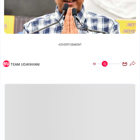
ADVERTISEMENT
ಅ
ಅ
TEAM UDAYAVANI