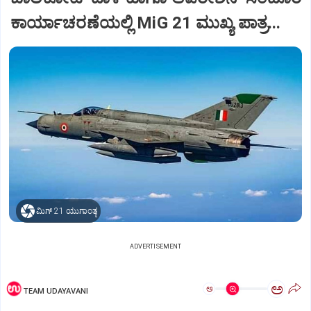
ಕಾರ್ಯಾಚರಣೆಯಲ್ಲಿ MiG 21 ಮುಖ್ಯ ಪಾತ್ರ...
ಮಿಗ್‌ 21 ಯುಗಾಂತ್ಯ
ADVERTISEMENT
ಅ
ಅ
TEAM UDAYAVANI