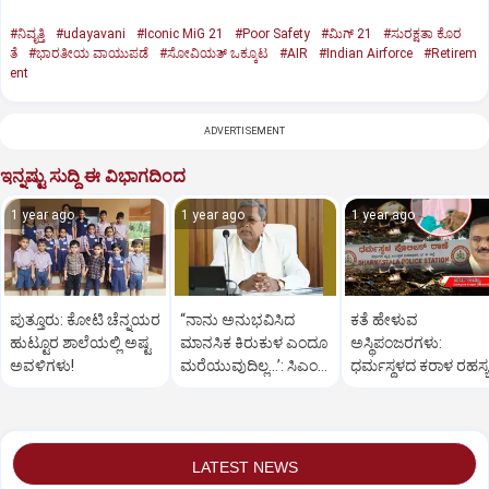
#ನಿವೃತ್ತಿ
#udayavani
#Iconic MiG 21
#Poor Safety
#ಮಿಗ್‌ 21
#ಸುರಕ್ಷತಾ ಕೊರ
ತೆ
#ಭಾರತೀಯ ವಾಯುಪಡೆ
#ಸೋವಿಯತ್‌ ಒಕ್ಕೂಟ
#AIR
#Indian Airforce
#Retirem
ent
ADVERTISEMENT
ಇನ್ನಷ್ಟು ಸುದ್ದಿ ಈ ವಿಭಾಗದಿಂದ
1 year ago
1 year ago
1 year ago
ಪುತ್ತೂರು: ಕೋಟಿ ಚೆನ್ನಯರ
“ನಾನು ಅನುಭವಿಸಿದ
ಕತೆ ಹೇಳುವ
ಹುಟ್ಟೂರ ಶಾಲೆಯಲ್ಲಿ ಅಷ್ಟ
ಮಾನಸಿಕ ಕಿರುಕುಳ ಎಂದೂ
ಅಸ್ಥಿಪಂಜರಗಳು:
ಅವಳಿಗಳು!
ಮರೆಯುವುದಿಲ್ಲ…’: ಸಿಎಂ
ಧರ್ಮಸ್ಥಳದ‌ ಕರಾಳ ರಹಸ್ಯ
ಸಿದ್ದರಾಮಯ್ಯ
ತೆರೆದಿಡಲಿದೆಯೇ ಡಿಎನ್
ಪರೀಕ್ಷೆ?
LATEST NEWS