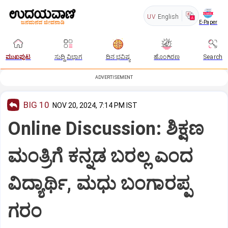
UV
English
E-Paper
ಮುಖಪುಟ
ಸುದ್ದಿ ವಿಭಾಗ
ದಿನ ಭವಿಷ್ಯ
ಹೊಂಗಿರಣ
Search
ADVERTISEMENT
BIG 10
NOV 20, 2024, 7:14 PM IST
Online Discussion: ಶಿಕ್ಷಣ
ಮಂತ್ರಿಗೆ ಕನ್ನಡ ಬರಲ್ಲ ಎಂದ
ವಿದ್ಯಾರ್ಥಿ, ಮಧು ಬಂಗಾರಪ್ಪ
ಗರಂ