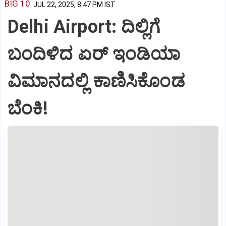
BIG 10
JUL 22, 2025, 8:47 PM IST
Delhi Airport: ದಿಲ್ಲಿಗೆ
ಬಂದಿಳಿದ ಏರ್‌ ಇಂಡಿಯಾ
ವಿಮಾನದಲ್ಲಿ ಕಾಣಿಸಿಕೊಂಡ
ಬೆಂಕಿ!