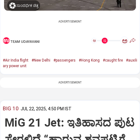
ಸಾಂದರ್ಭಿಕ ಚಿತ್ರ
ADVERTISEMENT
ಅ
ಅ
TEAM UDAYAVANI
#Air India flight
#New Delhi
#passengers
#Hong Kong
#caught fire
#auxili
ary power unit
ADVERTISEMENT
BIG 10
JUL 22, 2025, 4:50 PM IST
MiG 21 Jet: ಇತಿಹಾಸದ ಪುಟ
ಸೇರಲಿದೆ “ಹಾರುವ ಶವಪಟ್ಟಿಗೆ