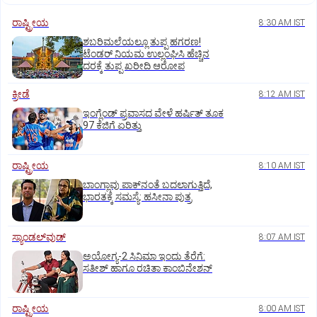
ರಾಷ್ಟ್ರೀಯ
8:30 AM IST
ಶಬರಿಮಲೆಯಲ್ಲೂ ತುಪ್ಪ ಹಗರಣ!
ಟೆಂಡರ್‌ ನಿಯಮ ಉಲ್ಲಂಘಿಸಿ ಹೆಚ್ಚಿನ
ದರಕ್ಕೆ ತುಪ್ಪ ಖರೀದಿ ಆರೋಪ
ಕ್ರೀಡೆ
8:12 AM IST
ಇಂಗ್ಲೆಂಡ್‌ ಪ್ರವಾಸದ ವೇಳೆ ಹರ್ಷಿತ್‌ ತೂಕ
97 ಕೆಜಿಗೆ ಏರಿತ್ತು
ರಾಷ್ಟ್ರೀಯ
8:10 AM IST
ಬಾಂಗ್ಲಾವು ಪಾಕ್‌ನಂತೆ ಬದಲಾಗುತ್ತಿದೆ,
ಭಾರತಕ್ಕೆ ಸಮಸ್ಯೆ: ಹಸೀನಾ ಪುತ್ರ
ಸ್ಯಾಂಡಲ್‌ವುಡ್‌
8:07 AM IST
ಅಯೋಗ್ಯ-2 ಸಿನಿಮಾ ಇಂದು ತೆರೆಗೆ:
ಸತೀಶ್‌ ಹಾಗೂ ರಚಿತಾ ಕಾಂಬಿನೇಶನ್‌
ರಾಷ್ಟ್ರೀಯ
8:00 AM IST