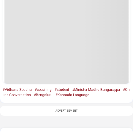
#Vidhana Soudha
#coaching
#student
#Minister Madhu Bangarappa
#On
line Conversation
#Bengaluru
#Kannada Language
ADVERTISEMENT