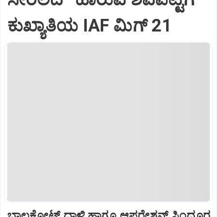
ಕುಖ್ಯಾತಿಯ IAF ಮಿಗ್‌ 21
ಬಾಲಕೋಟ್‌ ದಾಳಿ ಹಾಗೂ ಆಪರೇಶನ್‌ ಸಿಂದೂರ