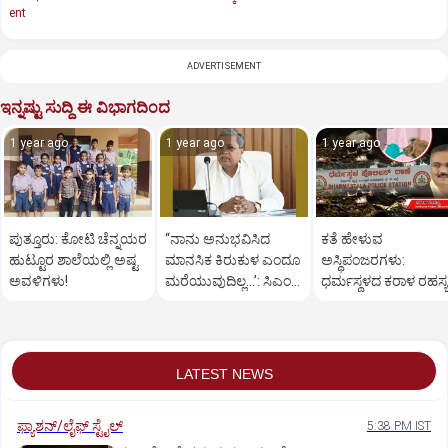
ent
ADVERTISEMENT
ಇನ್ನಷ್ಟು ಸುದ್ದಿ ಈ ವಿಭಾಗದಿಂದ
1 year ago
1 year ago
1 year ago
ಪುತ್ತೂರು: ಕೋಟಿ ಚೆನ್ನಯರ
“ನಾನು ಅನುಭವಿಸಿದ
ಕತೆ ಹೇಳುವ
ಹುಟ್ಟೂರ ಶಾಲೆಯಲ್ಲಿ ಅಷ್ಟ
ಮಾನಸಿಕ ಕಿರುಕುಳ ಎಂದೂ
ಅಸ್ಥಿಪಂಜರಗಳು:
ಅವಳಿಗಳು!
ಮರೆಯುವುದಿಲ್ಲ…’: ಸಿಎಂ
ಧರ್ಮಸ್ಥಳದ‌ ಕರಾಳ ರಹಸ್ಯ
ಸಿದ್ದರಾಮಯ್ಯ
ತೆರೆದಿಡಲಿದೆಯೇ ಡಿಎನ್
ಪರೀಕ್ಷೆ?
LATEST NEWS
ಫ್ಯಾಶನ್/ಲೈಫ್‌ ಸ್ಟೈಲ್
5:38 PM IST