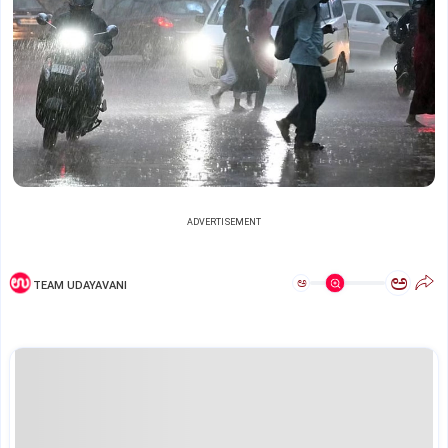
ADVERTISEMENT
ಅ
ಅ
TEAM UDAYAVANI