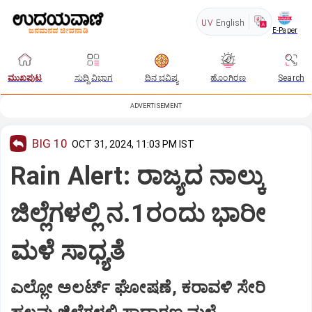
UV
English
E-Paper
ಮುಖಪುಟ
ಸುದ್ದಿ ವಿಭಾಗ
ದಿನ ಭವಿಷ್ಯ
ಹೊಂಗಿರಣ
Search
ADVERTISEMENT
BIG 10
OCT 31, 2024, 11:03 PM IST
Rain Alert: ರಾಜ್ಯದ ನಾಲ್ಕು
ಜಿಲ್ಲೆಗಳಲ್ಲಿ ನ.1ರಂದು ಭಾರೀ
ಮಳೆ ಸಾಧ್ಯತೆ
ಎಲ್ಲೋ ಅಲರ್ಟ್‌ ಘೋಷಣೆ, ಕರಾವಳಿ ಸೇರಿ