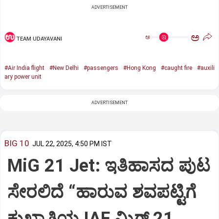
ADVERTISEMENT
ಅ
ಅ
TEAM UDAYAVANI
#Air India flight
#New Delhi
#passengers
#Hong Kong
#caught fire
#auxili
ary power unit
ADVERTISEMENT
BIG 10
JUL 22, 2025, 4:50 PM IST
MiG 21 Jet: ಇತಿಹಾಸದ ಪುಟ
ಸೇರಲಿದೆ “ಹಾರುವ ಶವಪಟ್ಟಿಗೆ
ಕುಖ್ಯಾತಿಯ IAF ಮಿಗ್‌ 21