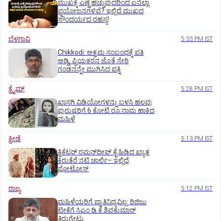
ಮುಖಕ್ಕೆ ಎಣ್ಣೆ ಹಚ್ಚುವುದರಿಂದ ಏನೆಲ್ಲಾ
ಪ್ರಯೋಜನಗಳಿವೆ? ಇಲ್ಲಿದೆ ಮುಖದ
ಸೌಂದರ್ಯದ ರಹಸ್ಯ!
ಬೆಳಗಾವಿ
5:33 PM IST
Chikkodi: ಅಕ್ರಮ ಸಂಬಂಧಕ್ಕೆ ಪತಿ
ಅಡ್ಡಿ, ಪ್ರಿಯಕರನ ಜೊತೆ ಸೇರಿ
ಗಂಡನನ್ನೇ ಮುಗಿಸಿದ ಪತ್ನಿ
ಕ್ರೈಮ್
5:28 PM IST
ಖಾಸಗಿ ವಿಡಿಯೋಗಳನ್ನು ಬಳಸಿ ಹಲವು
ಪುರುಷರಿಗೆ 6 ಕೋಟಿ ರೂ.ನಾಮ ಹಾಕಿದ
ಮಹಿಳೆ
ಕ್ರೀಡೆ
5:13 PM IST
ಕ್ರಿಕೆಟರ್‌ ರಮನ್‌ದೀಪ್‌ ಕೈ ಹಿಡಿದ ಖ್ಯಾತ
ಕಿರುತೆರೆ ನಟಿ ಚಾರ್ಲಿ– ಇಲ್ಲಿದೆ
ಫೋಟೋಸ್
ರಾಜ್ಯ
5:12 PM IST
ಮಹಿಳೆಯರಿಗೆ ಪ್ರಾತಿನಿಧ್ಯವಿಲ್ಲ: ರಿಜಿಜು
ಟೀಕೆಗೆ ಸಿಎಂ ಡಿ.ಕೆ.ಶಿವಕುಮಾರ್
ತಿರುಗೇಟು