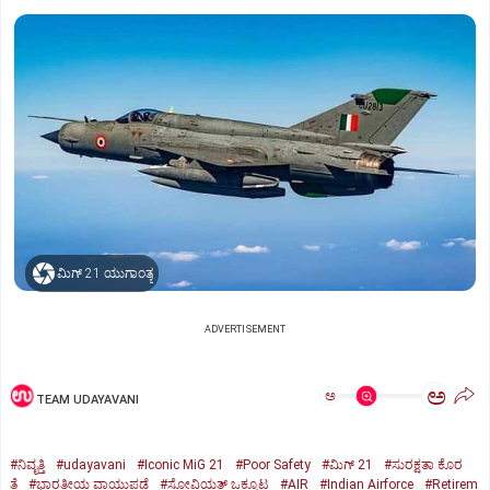
ಮಿಗ್‌ 21 ಯುಗಾಂತ್ಯ
ADVERTISEMENT
ಅ
ಅ
TEAM UDAYAVANI
#ನಿವೃತ್ತಿ
#udayavani
#Iconic MiG 21
#Poor Safety
#ಮಿಗ್‌ 21
#ಸುರಕ್ಷತಾ ಕೊರ
ತೆ
#ಭಾರತೀಯ ವಾಯುಪಡೆ
#ಸೋವಿಯತ್‌ ಒಕ್ಕೂಟ
#AIR
#Indian Airforce
#Retirem