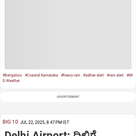
#Bengaluru
#Coastal Karnataka
#heavy rain
#yellow alert
#rain alert
#IM
D Weather
ADVERTISEMENT
BIG 10
JUL 22, 2025, 8:47 PM IST
Delhi Airport: ದಿಲ್ಲಿಗೆ