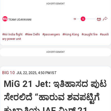
ADVERTISEMENT
ಅ
ಅ
TEAM UDAYAVANI
#Air India flight
#New Delhi
#passengers
#Hong Kong
#caught fire
#auxili
ary power unit
ADVERTISEMENT
BIG 10
JUL 22, 2025, 4:50 PM IST
MiG 21 Jet: ಇತಿಹಾಸದ ಪುಟ
ಸೇರಲಿದೆ “ಹಾರುವ ಶವಪಟ್ಟಿಗೆ
ಕುಖ್ಯಾತಿಯ IAF ಮಿಗ್‌ 21