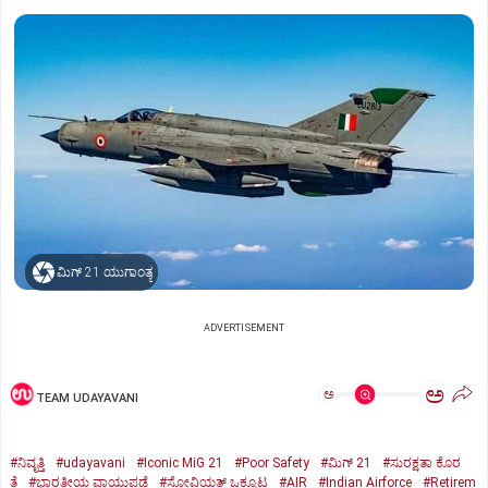
ಮಿಗ್‌ 21 ಯುಗಾಂತ್ಯ
ADVERTISEMENT
ಅ
ಅ
TEAM UDAYAVANI
#ನಿವೃತ್ತಿ
#udayavani
#Iconic MiG 21
#Poor Safety
#ಮಿಗ್‌ 21
#ಸುರಕ್ಷತಾ ಕೊರ
ತೆ
#ಭಾರತೀಯ ವಾಯುಪಡೆ
#ಸೋವಿಯತ್‌ ಒಕ್ಕೂಟ
#AIR
#Indian Airforce
#Retirem