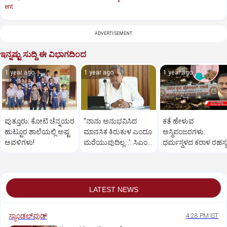
ent
ADVERTISEMENT
ಇನ್ನಷ್ಟು ಸುದ್ದಿ ಈ ವಿಭಾಗದಿಂದ
1 year ago
1 year ago
1 year ago
ಪುತ್ತೂರು: ಕೋಟಿ ಚೆನ್ನಯರ
“ನಾನು ಅನುಭವಿಸಿದ
ಕತೆ ಹೇಳುವ
ಹುಟ್ಟೂರ ಶಾಲೆಯಲ್ಲಿ ಅಷ್ಟ
ಮಾನಸಿಕ ಕಿರುಕುಳ ಎಂದೂ
ಅಸ್ಥಿಪಂಜರಗಳು:
ಅವಳಿಗಳು!
ಮರೆಯುವುದಿಲ್ಲ…’: ಸಿಎಂ
ಧರ್ಮಸ್ಥಳದ‌ ಕರಾಳ ರಹಸ್ಯ
ಸಿದ್ದರಾಮಯ್ಯ
ತೆರೆದಿಡಲಿದೆಯೇ ಡಿಎನ್
ಪರೀಕ್ಷೆ?
LATEST NEWS
ಸ್ಯಾಂಡಲ್‌ವುಡ್‌
4:28 PM IST