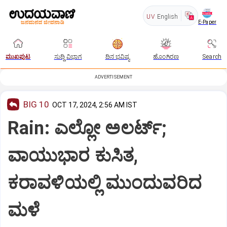
UV
English
E-Paper
ಮುಖಪುಟ
ಸುದ್ದಿ ವಿಭಾಗ
ದಿನ ಭವಿಷ್ಯ
ಹೊಂಗಿರಣ
Search
ADVERTISEMENT
BIG 10
OCT 17, 2024, 2:56 AM IST
Rain: ಎಲ್ಲೋ ಅಲರ್ಟ್‌;
ವಾಯುಭಾರ ಕುಸಿತ,
ಕರಾವಳಿಯಲ್ಲಿ ಮುಂದುವರಿದ
ಮಳೆ