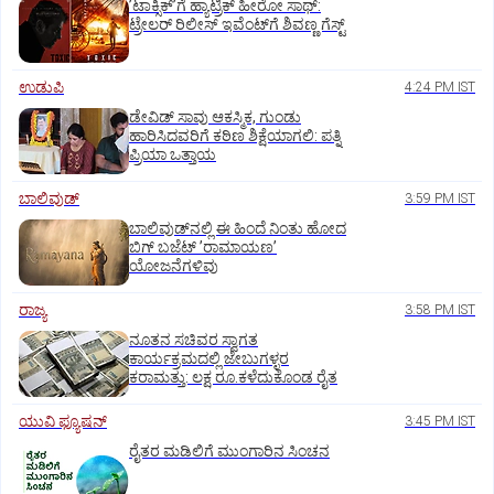
ʼಟಾಕ್ಸಿಕ್‌ʼಗೆ ಹ್ಯಾಟ್ರಿಕ್‌ ಹೀರೋ ಸಾಥ್:‌
ಟ್ರೇಲರ್‌ ರಿಲೀಸ್‌ ಇವೆಂಟ್‌ಗೆ ಶಿವಣ್ಣ ಗೆಸ್ಟ್
ಉಡುಪಿ
4:24 PM IST
ಡೇವಿಡ್ ಸಾವು ಆಕಸ್ಮಿಕ, ಗುಂಡು
ಹಾರಿಸಿದವರಿಗೆ ಕಠಿಣ ಶಿಕ್ಷೆಯಾಗಲಿ: ಪತ್ನಿ
ಪ್ರಿಯಾ ಒತ್ತಾಯ
ಬಾಲಿವುಡ್‌
3:59 PM IST
ಬಾಲಿವುಡ್‌ನಲ್ಲಿ ಈ ಹಿಂದೆ ನಿಂತು ಹೋದ
ಬಿಗ್‌ ಬಜೆಟ್ ʼರಾಮಾಯಣʼ‌
ಯೋಜನೆಗಳಿವು
ರಾಜ್ಯ
3:58 PM IST
ನೂತನ ಸಚಿವರ ಸ್ವಾಗತ
ಕಾರ್ಯಕ್ರಮದಲ್ಲಿ ಜೇಬುಗಳ್ಳರ
ಕರಾಮತ್ತು: ಲಕ್ಷ ರೂ.ಕಳೆದುಕೊಂಡ ರೈತ
ಯುವಿ ಫ್ಯೂಷನ್
3:45 PM IST
ರೈತರ ಮಡಿಲಿಗೆ ಮುಂಗಾರಿನ ಸಿಂಚನ