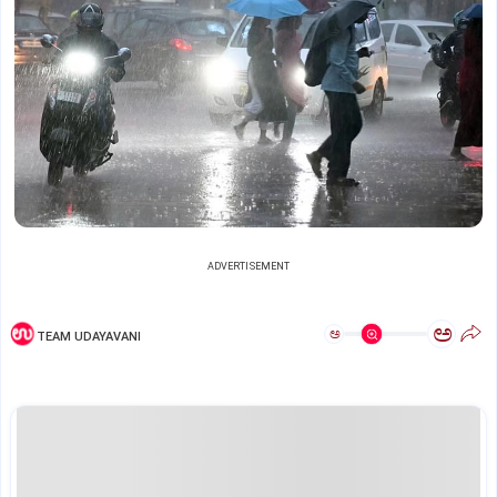
ADVERTISEMENT
ಅ
ಅ
TEAM UDAYAVANI