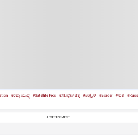
ation
#ರಷ್ಯಾ ಯುದ್ಧ
#Satellite Pics
#ಸೆಟಲೈಟ್‌ ಚಿತ್ರ
#ಉಕ್ರೈನ್‌
#Border
#ನಾಶ
#Russ
ADVERTISEMENT