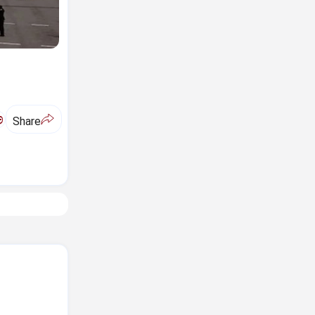
ಅ
Share