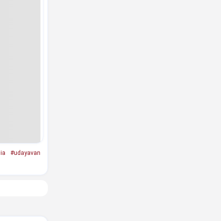
ia
#udayavan