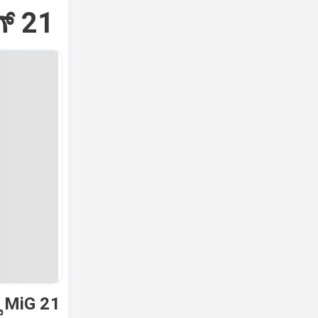
್‌ 21
ಿ MiG 21