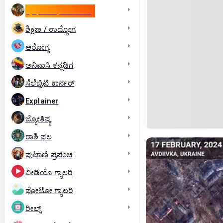
ಇಸ್ರೇಲ್- ಇರಾನ್‌ ಯುದ್ಧ
ಶಿಕ್ಷಣ / ಉದ್ಯೋಗ
ಆರೋಗ್ಯ
ಅನಿವಾಸಿ ಕನ್ನಡಿಗ
ಸೆಲೆಬ್ರಿಟಿ ಕಾರ್ನರ್‌
Explainer
ಜ್ಯೋತಿಷ್ಯ
ರಾಶಿ ಫಲ
ಪುಟಾಣಿ ಪ್ರಪಂಚ
ವೀಡಿಯೊ ಗ್ಯಾಲರಿ
ಫೋಟೋ ಗ್ಯಾಲರಿ
ರೀಲ್ಸ್