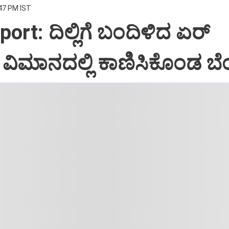
:47 PM IST
port: ದಿಲ್ಲಿಗೆ ಬಂದಿಳಿದ ಏರ್‌
ಿಮಾನದಲ್ಲಿ ಕಾಣಿಸಿಕೊಂಡ ಬೆಂ