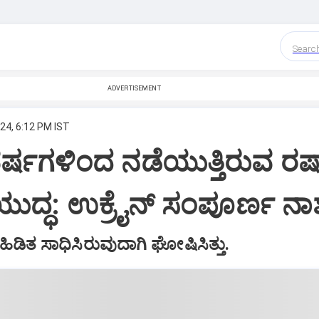
Searc
ADVERTISEMENT
24, 6:12 PM IST
ರ್ಷಗಳಿಂದ ನಡೆಯುತ್ತಿರುವ ರಷ್ಯ
 ಯುದ್ಧ: ಉಕ್ರೈನ್‌ ಸಂಪೂರ್ಣ ನ
ಹಿಡಿತ ಸಾಧಿಸಿರುವುದಾಗಿ ಘೋಷಿಸಿತ್ತು.