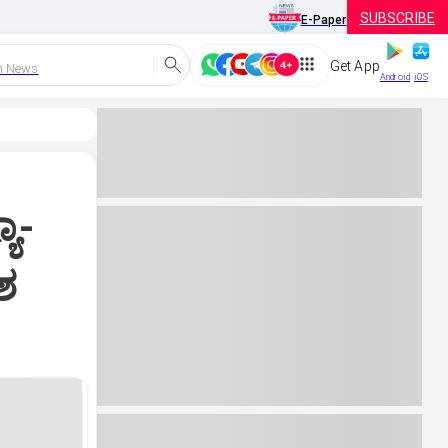
SUBSCRIBE
E-Paper
Get App
h News
Android
iOS
ಾ-
ಾಶ