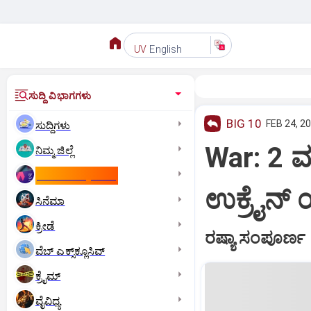
English
UV
ಸುದ್ದಿ ವಿಭಾಗಗಳು
BIG 10
FEB 24, 20
ಸುದ್ದಿಗಳು
War: 2 ವ
ನಿಮ್ಮ ಜಿಲ್ಲೆ
ಕಾಮನ್‌ ವೆಲ್ತ್‌ ಗೇಮ್ಸ್‌
ಉಕ್ರೈನ್‌
ಸಿನೆಮಾ
ಕ್ರೀಡೆ
ರಷ್ಯಾ ಸಂಪೂರ್ಣ 
ವೆಬ್ ಎಕ್ಸ್‌ಕ್ಲೂಸಿವ್
ಕ್ರೈಮ್
ವೈವಿಧ್ಯ