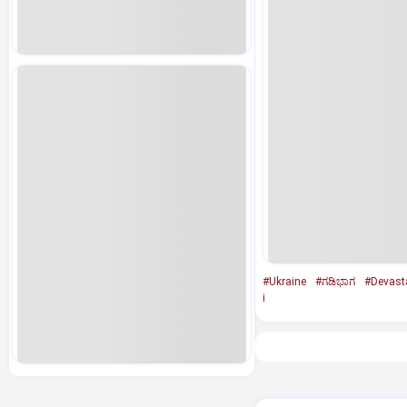
#Ukraine
#ಗಡಿಭಾಗ
#Devast
i