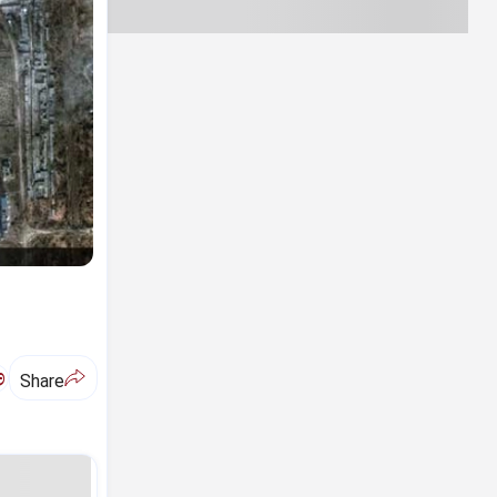
ಅ
Share