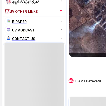
ಫ್ಯಾಶನ್/ಲೈಫ್‌ ಸ್ಟೈಲ್
UV OTHER LINKS
E-PAPER
UV PODCAST
CONTACT US
TEAM UDAYAVANI