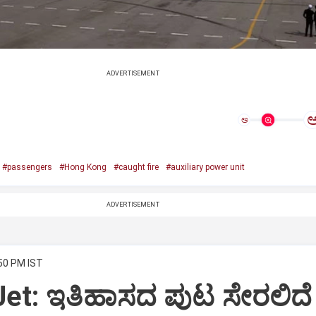
ADVERTISEMENT
ಅ
#passengers
#Hong Kong
#caught fire
#auxiliary power unit
ADVERTISEMENT
:50 PM IST
Jet: ಇತಿಹಾಸದ ಪುಟ ಸೇರಲಿದೆ