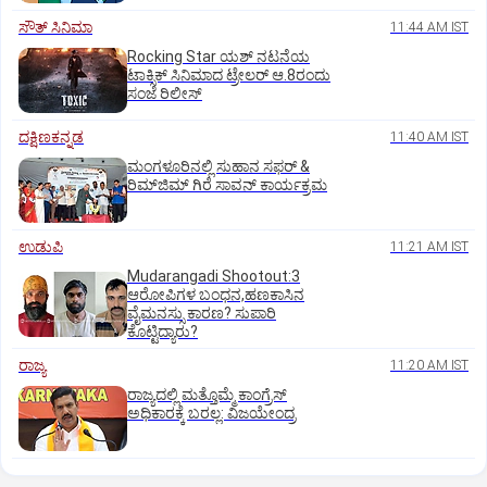
ಸೌತ್‌ ಸಿನಿಮಾ
11:44 AM IST
Rocking Star ಯಶ್‌ ನಟನೆಯ
ಟಾಕ್ಸಿಕ್‌ ಸಿನಿಮಾದ ಟ್ರೇಲರ್‌ ಆ.8ರಂದು
ಸಂಜೆ ರಿಲೀಸ್
ದಕ್ಷಿಣಕನ್ನಡ
11:40 AM IST
ಮಂಗಳೂರಿನಲ್ಲಿ ಸುಹಾನ ಸಫರ್ &
ರಿಮ್‌ಜಿಮ್ ಗಿರೆ ಸಾವನ್ ಕಾರ್ಯಕ್ರಮ
ಉಡುಪಿ
11:21 AM IST
Mudarangadi Shootout:‌3
ಆರೋಪಿಗಳ ಬಂಧನ,ಹಣಕಾಸಿನ
ವೈಮನಸ್ಸು ಕಾರಣ? ಸುಪಾರಿ
ಕೊಟ್ಟಿದ್ಯಾರು?
ರಾಜ್ಯ
11:20 AM IST
ರಾಜ್ಯದಲ್ಲಿ ಮತ್ತೊಮ್ಮೆ ಕಾಂಗ್ರೆಸ್‌
ಅಧಿಕಾರಕ್ಕೆ ಬರಲ್ಲ: ವಿಜಯೇಂದ್ರ