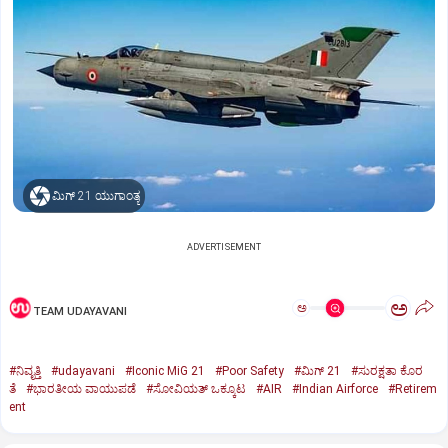
ಮಿಗ್‌ 21 ಯುಗಾಂತ್ಯ
ADVERTISEMENT
ಅ
ಅ
TEAM UDAYAVANI
#ನಿವೃತ್ತಿ
#udayavani
#Iconic MiG 21
#Poor Safety
#ಮಿಗ್‌ 21
#ಸುರಕ್ಷತಾ ಕೊರ
ತೆ
#ಭಾರತೀಯ ವಾಯುಪಡೆ
#ಸೋವಿಯತ್‌ ಒಕ್ಕೂಟ
#AIR
#Indian Airforce
#Retirem
ent