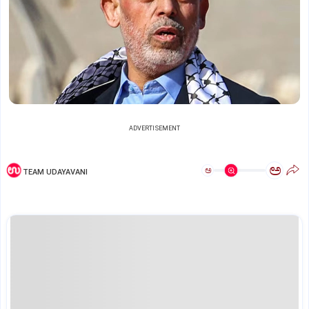
ADVERTISEMENT
ಅ
ಅ
TEAM UDAYAVANI