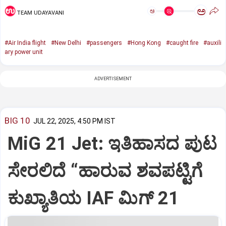
ಅ
ಅ
TEAM UDAYAVANI
#Air India flight
#New Delhi
#passengers
#Hong Kong
#caught fire
#auxili
ary power unit
ADVERTISEMENT
BIG 10
JUL 22, 2025, 4:50 PM IST
MiG 21 Jet: ಇತಿಹಾಸದ ಪುಟ
ಸೇರಲಿದೆ “ಹಾರುವ ಶವಪಟ್ಟಿಗೆ
ಕುಖ್ಯಾತಿಯ IAF ಮಿಗ್‌ 21