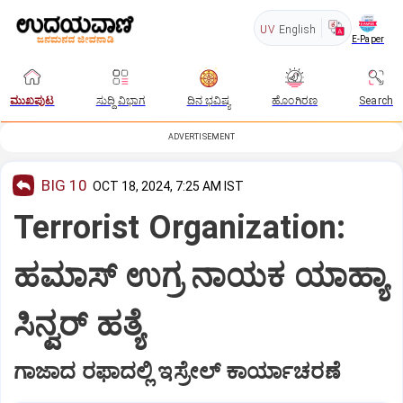
UV
English
E-Paper
ಮುಖಪುಟ
ಸುದ್ದಿ ವಿಭಾಗ
ದಿನ ಭವಿಷ್ಯ
ಹೊಂಗಿರಣ
Search
ADVERTISEMENT
BIG 10
OCT 18, 2024, 7:25 AM IST
Terrorist Organization:
ಹಮಾಸ್‌ ಉಗ್ರ ನಾಯಕ ಯಾಹ್ಯಾ
ಸಿನ್ವರ್‌ ಹತ್ಯೆ
ಗಾಜಾದ ರಫಾದಲ್ಲಿ ಇಸ್ರೇಲ್‌ ಕಾರ್ಯಾಚರಣೆ