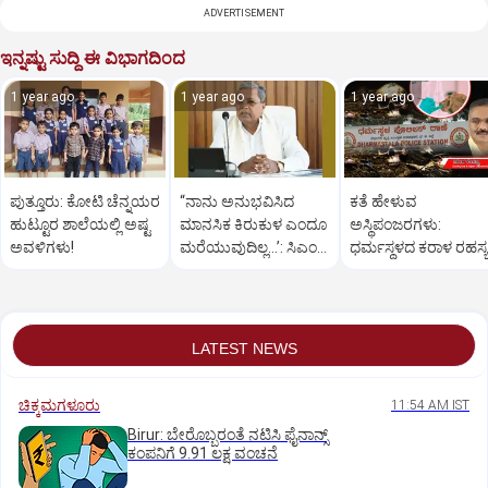
ADVERTISEMENT
ಇನ್ನಷ್ಟು ಸುದ್ದಿ ಈ ವಿಭಾಗದಿಂದ
1 year ago
1 year ago
1 year ago
ಪುತ್ತೂರು: ಕೋಟಿ ಚೆನ್ನಯರ
“ನಾನು ಅನುಭವಿಸಿದ
ಕತೆ ಹೇಳುವ
ಹುಟ್ಟೂರ ಶಾಲೆಯಲ್ಲಿ ಅಷ್ಟ
ಮಾನಸಿಕ ಕಿರುಕುಳ ಎಂದೂ
ಅಸ್ಥಿಪಂಜರಗಳು:
ಅವಳಿಗಳು!
ಮರೆಯುವುದಿಲ್ಲ…’: ಸಿಎಂ
ಧರ್ಮಸ್ಥಳದ‌ ಕರಾಳ ರಹಸ್ಯ
ಸಿದ್ದರಾಮಯ್ಯ
ತೆರೆದಿಡಲಿದೆಯೇ ಡಿಎನ್
ಪರೀಕ್ಷೆ?
LATEST NEWS
ಚಿಕ್ಕಮಗಳೂರು
11:54 AM IST
Birur: ಬೇರೊಬ್ಬರಂತೆ ನಟಿಸಿ ಫೈನಾನ್ಸ್
ಕಂಪನಿಗೆ 9.91 ಲಕ್ಷ ವಂಚನೆ